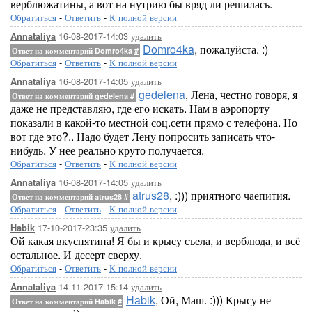
верблюжатины, а вот на нутрию бы вряд ли решилась.
Обратиться
-
Ответить
-
К полной версии
16-08-2017-14:03
удалить
Annataliya
Domro4ka
, пожалуйста. :)
Ответ на комментарий Domro4ka
#
Обратиться
-
Ответить
-
К полной версии
16-08-2017-14:05
удалить
Annataliya
gedelena
, Лена, честно говоря, я
Ответ на комментарий gedelena
#
даже не представляю, где его искать. Нам в аэропорту
показали в какой-то местной соц.сети прямо с телефона. Но
вот где это?.. Надо будет Лену попросить записать что-
нибудь. У нее реально круто получается.
Обратиться
-
Ответить
-
К полной версии
16-08-2017-14:05
удалить
Annataliya
atrus28
, :))) приятного чаепития.
Ответ на комментарий atrus28
#
Обратиться
-
Ответить
-
К полной версии
17-10-2017-23:35
удалить
Habik
Ой какая вкуснятина! Я бы и крысу съела, и верблюда, и всё
остальное. И десерт сверху.
Обратиться
-
Ответить
-
К полной версии
14-11-2017-15:14
удалить
Annataliya
Habik
, Ой, Маш. :))) Крысу не
Ответ на комментарий Habik
#