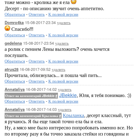
тоже можно - кролика же я ела
Десерт - по описанию звучит очень аппетитно.
Обратиться
-
Ответить
-
К полной версии
15-08-2017-23:34
удалить
Domro4ka
Спасибо!!!
Обратиться
-
Ответить
-
К полной версии
15-08-2017-23:54
удалить
gedelena
а ролик с пением Лены выложить? очень хочется
послушать.
Обратиться
-
Ответить
-
К полной версии
16-08-2017-09:52
удалить
atrus28
Прочитала, облизнулась... и пошла чай пить...
Обратиться
-
Ответить
-
К полной версии
16-08-2017-14:02
удалить
Annataliya
JBekkie
, Юля, я тебя понимаю. :))
Ответ на комментарий JBekkie
#
Обратиться
-
Ответить
-
К полной версии
16-08-2017-14:03
удалить
Annataliya
Крыланка
, десерт классный, тут
Ответ на комментарий Крыланка
#
я ручаюсь. Я бы еще такой точно ела бы и ела.
Ну, а мясо мне было интересно попробовать именно все. Но
по второму разу я бы точно заказала стейки из говядины и