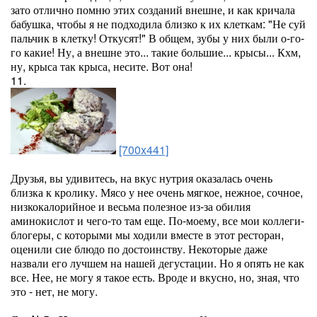
зато отлично помню этих созданий внешне, и как кричала
бабушка, чтобы я не подходила близко к их клеткам: "Не суй
пальчик в клетку! Откусят!" В общем, зубы у них были о-го-
го какие! Ну, а внешне это... такие большие... крысы... Кхм,
ну, крыса так крыса, несите. Вот она!
11.
[700x441]
Друзья, вы удивитесь, на вкус нутрия оказалась очень
близка к кролику. Мясо у нее очень мягкое, нежное, сочное,
низкокалорийное и весьма полезное из-за обилия
аминокислот и чего-то там еще. По-моему, все мои коллеги-
блогеры, с которыми мы ходили вместе в этот ресторан,
оценили сие блюдо по достоинству. Некоторые даже
назвали его лучшем на нашей дегустации. Но я опять не как
все. Нее, не могу я такое есть. Вроде и вкусно, но, зная, что
это - нет, не могу.