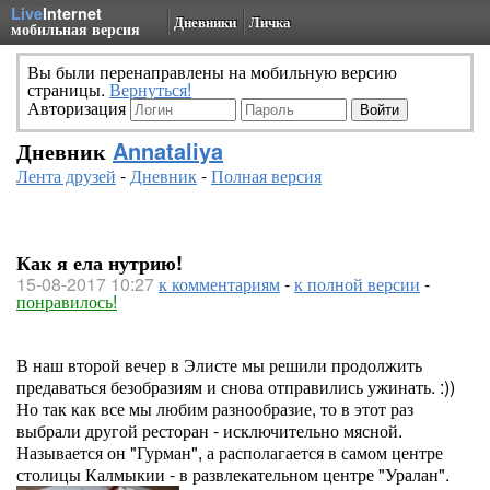
Live
Internet
Дневники
Личка
мобильная версия
Вы были перенаправлены на мобильную версию
страницы.
Вернуться!
Авторизация
Дневник
Annataliya
Лента друзей
-
Дневник
-
Полная версия
Как я ела нутрию!
15-08-2017 10:27
к комментариям
-
к полной версии
-
понравилось!
В наш второй вечер в Элисте мы решили продолжить
предаваться безобразиям и снова отправились ужинать. :))
Но так как все мы любим разнообразие, то в этот раз
выбрали другой ресторан - исключительно мясной.
Называется он "Гурман", а располагается в самом центре
столицы Калмыкии - в развлекательном центре "Уралан".