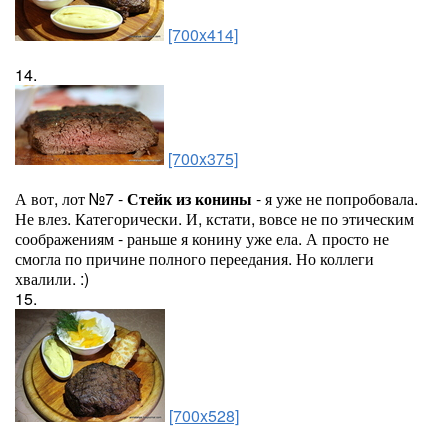
[700x414]
14.
[700x375]
А вот, лот №7 -
Стейк из конины
- я уже не попробовала.
Не влез. Категорически. И, кстати, вовсе не по этическим
соображениям - раньше я конину уже ела. А просто не
смогла по причине полного переедания. Но коллеги
хвалили. :)
15.
[700x528]