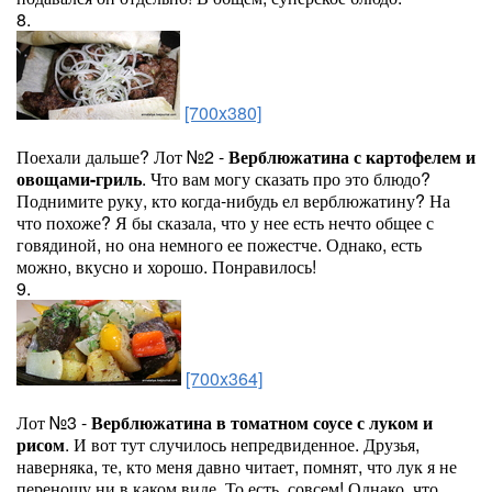
8.
[700x380]
Поехали дальше? Лот №2 -
Верблюжатина с картофелем и
овощами-гриль
. Что вам могу сказать про это блюдо?
Поднимите руку, кто когда-нибудь ел верблюжатину? На
что похоже? Я бы сказала, что у нее есть нечто общее с
говядиной, но она немного ее пожестче. Однако, есть
можно, вкусно и хорошо. Понравилось!
9.
[700x364]
Лот №3 -
Верблюжатина в томатном соусе с луком и
рисом
. И вот тут случилось непредвиденное. Друзья,
наверняка, те, кто меня давно читает, помнят, что лук я не
переношу ни в каком виде. То есть, совсем! Однако, что