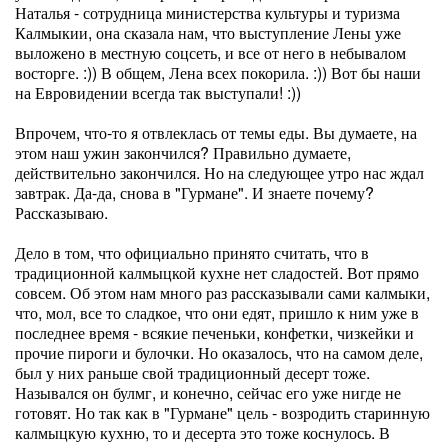
Наталья - сотрудница министерства культуры и туризма
Калмыкии, она сказала нам, что выступление Лены уже
выложено в местную соцсеть, и все от него в небывалом
восторге. :)) В общем, Лена всех покорила. :)) Вот бы наши
на Евровидении всегда так выступали! :))
Впрочем, что-то я отвлеклась от темы еды. Вы думаете, на
этом наш ужин закончился? Правильно думаете,
действительно закончился. Но на следующее утро нас ждал
завтрак. Да-да, снова в "Гурмане". И знаете почему?
Рассказываю.
Дело в том, что официально принято считать, что в
традиционной калмыцкой кухне нет сладостей. Вот прямо
совсем. Об этом нам много раз рассказывали сами калмыки,
что, мол, все то сладкое, что они едят, пришло к ним уже в
последнее время - всякие печеньки, конфетки, чизкейки и
прочие пироги и булочки. Но оказалось, что на самом деле,
был у них раньше свой традиционный десерт тоже.
Назывался он булмг, и конечно, сейчас его уже нигде не
готовят. Но так как в "Гурмане" цель - возродить старинную
калмыцкую кухню, то и десерта это тоже коснулось. В