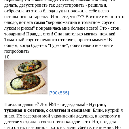
делать, дегустировать так дегустировать - решила я,
отбросила из этого блюда лук и положила себе всего
остального на тарелку. И знаете, что??? В итоге именно это
блюдо, вот эта самая "верблюжатина в томатном соусе с
луком и рисом" понравилась мне больше всего! Это - стон,
товарищи! Правда, стон! Она настолько мягкая, нежная!
Томатный соус ее немного оттеняет, просто ммммм! В
общем, когда будете в "Гурмане", обязательно возьмите
попробовать.
10.
[700x565]
Поехали дальше? Лот №4 - та-да-да-дам! -
Нутрия,
тушеная в сметане, с салатом и овощами
. Блин, нутрий я
знаю. Их разводил мой украинский дедушка, к которому в
детстве я ездила в гости почти каждое лето. Но, вот, для
чего он их разводил, я, хоть вы меня убейте, не помню. Но