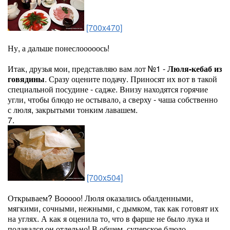
[700x470]
Ну, а дальше понеслооооось!
Итак, друзья мои, представляю вам лот №1 -
Люля-кебаб из
говядины
. Сразу оцените подачу. Приносят их вот в такой
специальной посудине - садже. Внизу находятся горячие
угли, чтобы блюдо не остывало, а сверху - чаша собственно
с люля, закрытыми тонким лавашем.
7.
[700x504]
Открываем? Вооооо! Люля оказались обалденными,
мягкими, сочными, нежными, с дымком, так как готовят их
на углях. А как я оценила то, что в фарше не было лука и
подавался он отдельно! В общем, суперское блюдо.