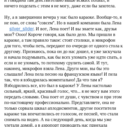
ничего поделать с этим я не могу, даже если бы захотела.
Ну, а в завершении вечера у нас было караоке. Вообще-то, я
не пою, от слова "совсем". Но в нашей компании была Лена
silver_slider
. И вот, Лена поет! И вы знаете как, друзья
мои? Оооо! Короче говоря, как было дело. Мы пришли в
караоке, а там правило такое: стоят столики, и микрофон
для того, чтобы петь, передают по очереди от одного стола к
другому. Признаюсь, пока он до нас дошел, я уже заскучала
и начала подумывать, как бы всех уломать уже идти спать, а
если и не уломать, то потихому срулить самой. И тут,
наконец, микрофон взяла Лена. Други мои, вы бы это
слышали! Лена пела песню на французском языке! И пела
так, что я взбодрилась моментально! Да что там я?
Взбодрились все, кто был в караоке! У Лены настолько
сильный, яркий, красивый голос, что... я не могу вам этого
передать словами. Она поет от души, с чувством и при этом
по-настоящему профессионально. Представляете, она не
только сорвала шквал аплодисментов, другие посетители
караоке так впечатлились ее голосом, ее песней, что стали
снимать на видео. А на следующий день, когда мы уже
улетали домой, а в аэропорт проводить нас приехала