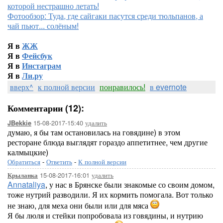
которой нестрашно летать!
Фотообзор: Туда, где сайгаки пасутся среди тюльпанов, а
чай пьют... солёным!
Я в
ЖЖ
Я в
Фейсбук
Я в
Инстаграм
Я в
Ли.ру
вверх^
к полной версии
понравилось!
в evernote
Комментарии (12):
15-08-2017-15:40
удалить
JBekkie
думаю, я бы там остановилась на говядине) в этом
ресторане блюда выглядят гораздо аппетитнее, чем другие
калмыцкие)
Обратиться
-
Ответить
-
К полной версии
15-08-2017-16:01
удалить
Крыланка
Annataliya
, у нас в Брянске были знакомые со своим домом,
тоже нутрий разводили. Я их кормить помогала. Вот только
не знаю, для меха они были или для мяса
Я бы люля и стейки попробовала из говядины, и нутрию