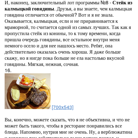
И, наконец, заключительный лот программы №8 -
Стейк из
калмыцкой говядины
. Друзья, а вы знаете, чем калмыцкая
говядина отличается от обычной? Вот и я не знала.
Оказывается, калмыцкая, если и не приравнивается к
мраморной, то считается одной из самых лучших. Так как я
пропустила стейк из конины, то к тому времени, когда
пришла очередь говядины, все остальное внутри меня
немного осело и для нее нашлось место. Ребят, она
действительно оказалась очень хороша. Я даже больше
скажу, но я нигде пока больше не ела настолько вкусной
говядины. Мягкая, нежная, сочная.
16.
[700x543]
Вы, конечно, можете сказать, что я не объективна, и что не
может быть такого, чтобы в ресторане понравились все
блюда. Напомню, нутрия мне не очень. Ну, а верблюжатина
и говядина там действительно выше всяких похвал, и