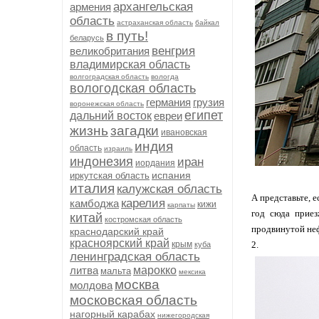
архангельская
армения
область
астраханская область
байкал
в путь!
беларусь
венгрия
великобритания
владимирская область
волгоградская область
вологда
вологодская область
германия
грузия
воронежская область
египет
дальний восток
евреи
жизнь
загадки
ивановская
индия
область
израиль
индонезия
иран
иордания
испания
иркутская область
италия
калужская область
А представьте, 
карелия
камбоджа
кижи
карпаты
год сюда приез
китай
костромская область
продвинутой неф
краснодарский край
красноярский край
крым
2.
куба
ленинградская область
литва
марокко
мальта
мексика
москва
молдова
московская область
нагорный карабах
нижегородская