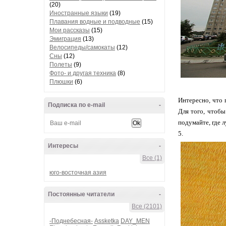
(20)
Иностранные языки
(19)
Плавания водные и подводные
(15)
Мои рассказы
(15)
Эмиграция
(13)
Велосипеды/самокаты
(12)
Сны
(12)
Полеты
(9)
Фото- и другая техника
(8)
Плюшки
(6)
Интересно, что 
Подписка по e-mail
-
Для того, чтобы
подумайте, где л
5.
Интересы
-
Все (1)
юго-восточная азия
Постоянные читатели
-
Все (2101)
-Поднебесная-
Assketka
DAY_MEN