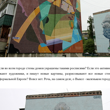
если во всем городе стены домов украшены такими росписями? Если это акти
жают художники, и пишут новые картины, разрисовывают все новые стен
ормальной Европе? Вовсе нет. Речь, на самом деле, о Выксе - маленьком горо