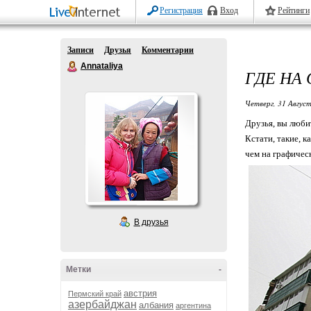
Регистрация
Вход
Рейтинги
Записи
Друзья
Комментарии
Annataliya
ГДЕ НА
Четверг, 31 Август
Друзья, вы люби
Кстати, такие, 
чем на графичес
В друзья
Метки
-
австрия
Пермский край
азербайджан
албания
аргентина