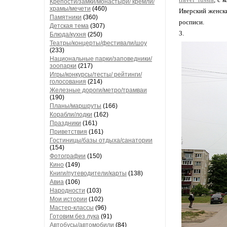
Крепости/замки/монастыри/ кремли/
храмы/мечети
(460)
Иверский женски
Памятники
(360)
росписи.
Детская тема
(307)
3.
Блюда/кухня
(250)
Театры/концерты/фестивали/шоу
(233)
Национальные парки/заповедники/
зоопарки
(217)
Игры/конкурсы/тесты/ рейтинги/
голосования
(214)
Железные дороги/метро/трамваи
(190)
Планы/маршруты
(166)
Корабли/лодки
(162)
Праздники
(161)
Приветствия
(161)
Гостиницы/базы отдыха/санатории
(154)
Фотографии
(150)
Кино
(149)
Книги/путеводители/карты
(138)
Авиа
(106)
Народности
(103)
Мои истории
(102)
Мастер-классы
(96)
Готовим без лука
(91)
Автобусы/автомобили
(84)