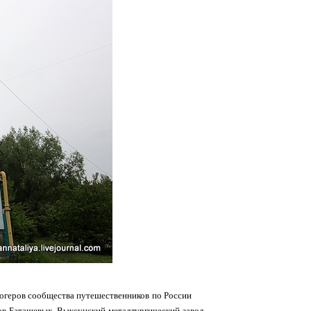
блогеров сообщества путешественников по России
ов Баташевых, Выксунский металлургический завод,