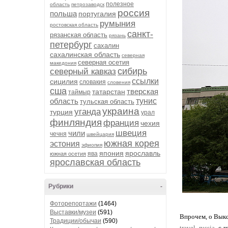
полезное
область
петрозаводск
россия
польша
португалия
румыния
ростовская область
санкт-
рязанская область
рязань
петербург
сахалин
сахалинская область
северная
северная осетия
македония
сибирь
северный кавказ
ссылки
сицилия
словакия
словения
сша
тверская
татарстан
таймыр
область
тунис
тульская область
украина
уганда
турция
урал
финляндия
франция
чехия
швеция
чили
чечня
швейцария
южная корея
эстония
эфиопия
япония
ярославль
ява
южная осетия
ярославская область
Рубрики
-
Фоторепортажи
(1464)
Выставки/музеи
(591)
Впрочем, о Выкс
Традиции/обычаи
(590)
travel_russia
, с 