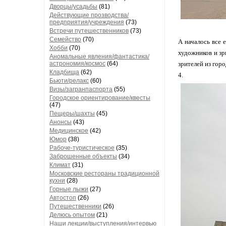
Дворцы/усадьбы
(81)
Действующие прозводства/
предприятия/учреждения
(73)
Встречи путешественников
(73)
Семейство
(70)
А началось все 
Хобби
(70)
художников и зр
Аномальные явления/фантастика/
астрономия/космос
(64)
зрителей из гор
Кладбища
(62)
4.
Бьюти/релакс
(60)
Визы/загранпаспорта
(55)
Городское ориентирование/квесты
(47)
Пещеры/шахты
(45)
Анонсы
(43)
Медицинское
(42)
Юмор
(38)
Рабоче-туристическое
(35)
Заброшенные объекты
(34)
Климат
(31)
Московские рестораны традиционной
кухни
(28)
Горные лыжи
(27)
Автостоп
(26)
Путешественники
(26)
Делюсь опытом
(21)
Наши лекции/выступления/интервью