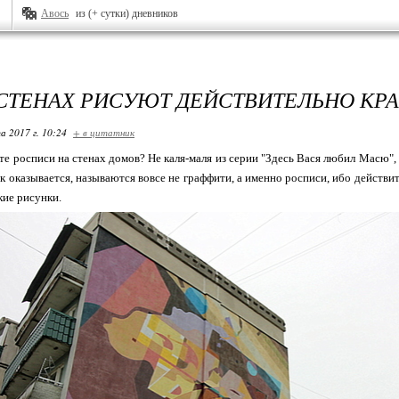
Авось
из (+ сутки) дневников
 СТЕНАХ РИСУЮТ ДЕЙСТВИТЕЛЬНО КРА
а 2017 г. 10:24
+ в цитатник
те росписи на стенах домов? Не каля-маля из серии "Здесь Вася любил Масю",
как оказывается, называются вовсе не граффити, а именно росписи, ибо дейст
кие рисунки.