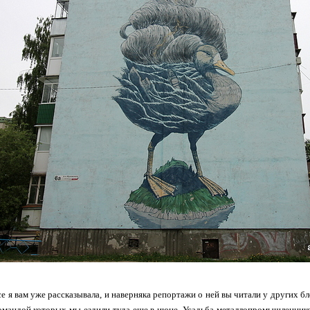
е я вам уже рассказывала, и наверняка репортажи о ней вы читали у других 
командой которых мы ездили туда еще в июне. Усадьба металлопромышленник