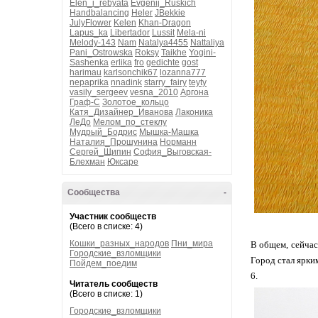
Elen_i_rebyata
Evgenij_Ruskich
Handbalancing
Heler
JBekkie
JulyFlower
Kelen
Khan-Dragon
Lapus_ka
Libertador
Lussit
Mela-ni
Melody-143
Nam
Natalya4455
Nattaliya
Pani_Ostrowska
Roksy
Taikhe
Yogini-
Sashenka
erlika
fro
gedichte
gost
harimau
karlsonchik67
lozanna777
nepaprika
nnadink
starry_fairy
teyty
vasily_sergeev
vesna_2010
Аргона
Граф-С
Золотое_кольцо
Катя_Дизайнер_Иванова
Лаконика
ЛеДо
Мелом_по_стеклу
Мудрый_Бодрис
Мышка-Машка
Наталия_Прошунина
Норманн
Сергей_Щипин
София_Выговская-
Блехман
Юксаре
Сообщества
-
Участник сообществ
(Всего в списке: 4)
Кошки_разных_народов
Пни_мира
В общем, сейчас
Городские_взломщики
Город стал ярким
Пойдем_поедим
6.
Читатель сообществ
(Всего в списке: 1)
Городские_взломщики