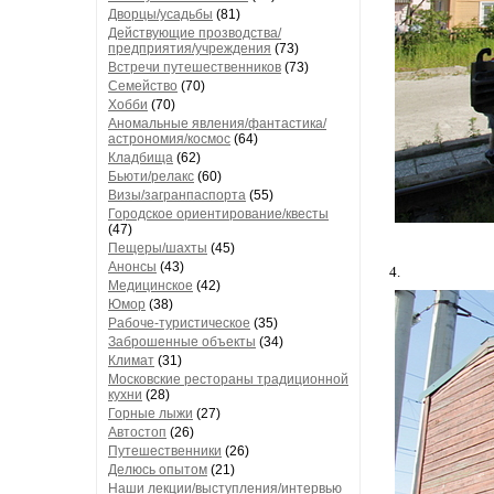
Дворцы/усадьбы
(81)
Действующие прозводства/
предприятия/учреждения
(73)
Встречи путешественников
(73)
Семейство
(70)
Хобби
(70)
Аномальные явления/фантастика/
астрономия/космос
(64)
Кладбища
(62)
Бьюти/релакс
(60)
Визы/загранпаспорта
(55)
Городское ориентирование/квесты
(47)
Пещеры/шахты
(45)
Анонсы
(43)
4.
Медицинское
(42)
Юмор
(38)
Рабоче-туристическое
(35)
Заброшенные объекты
(34)
Климат
(31)
Московские рестораны традиционной
кухни
(28)
Горные лыжи
(27)
Автостоп
(26)
Путешественники
(26)
Делюсь опытом
(21)
Наши лекции/выступления/интервью