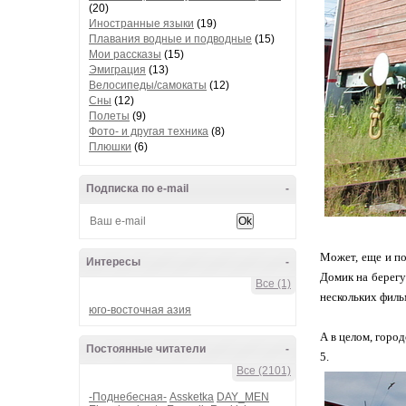
(20)
Иностранные языки
(19)
Плавания водные и подводные
(15)
Мои рассказы
(15)
Эмиграция
(13)
Велосипеды/самокаты
(12)
Сны
(12)
Полеты
(9)
Фото- и другая техника
(8)
Плюшки
(6)
Подписка по e-mail
-
Может, еще и по
Интересы
-
Домик на берегу
Все (1)
нескольких филь
юго-восточная азия
А в целом, горо
Постоянные читатели
-
5.
Все (2101)
-Поднебесная-
Assketka
DAY_MEN