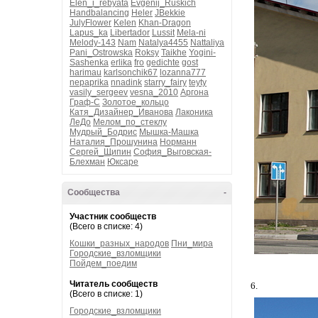
Elen_i_rebyata
Evgenij_Ruskich
Handbalancing
Heler
JBekkie
JulyFlower
Kelen
Khan-Dragon
Lapus_ka
Libertador
Lussit
Mela-ni
Melody-143
Nam
Natalya4455
Nattaliya
Pani_Ostrowska
Roksy
Taikhe
Yogini-
Sashenka
erlika
fro
gedichte
gost
harimau
karlsonchik67
lozanna777
nepaprika
nnadink
starry_fairy
teyty
vasily_sergeev
vesna_2010
Аргона
Граф-С
Золотое_кольцо
Катя_Дизайнер_Иванова
Лаконика
ЛеДо
Мелом_по_стеклу
Мудрый_Бодрис
Мышка-Машка
Наталия_Прошунина
Норманн
Сергей_Щипин
София_Выговская-
Блехман
Юксаре
Сообщества
-
Участник сообществ
(Всего в списке: 4)
Кошки_разных_народов
Пни_мира
Городские_взломщики
Пойдем_поедим
Читатель сообществ
6.
(Всего в списке: 1)
Городские_взломщики