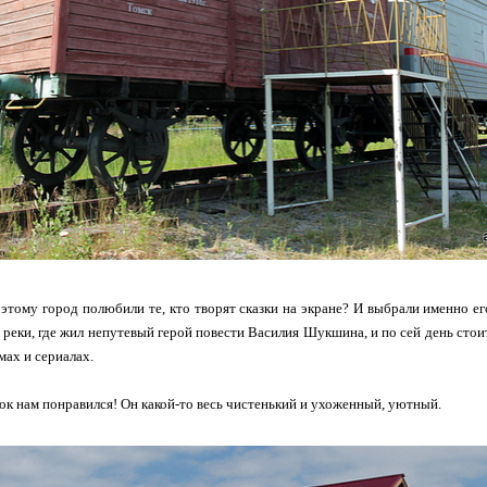
этому город полюбили те, кто творят сказки на экране? И выбрали именно ег
 реки, где жил непутевый герой повести Василия Шукшина, и по сей день стои
мах и сериалах.
док нам понравился! Он какой-то весь чистенький и ухоженный, уютный.