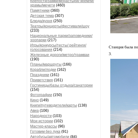
Крепости/замки/монастыри/ кремли/
храмы/мечети
(460)
Памятники
(360)
Детская тема
(307)
Блюда/кухня
(250)
Театры/концерты/фестивали/шоу
(233)
Национальные парки/заповедники/
зоопарки
(217)
Игры/конкурсы/тесты/ рейтинги/
Станция была по
голосования
(214)
3.
Железные дороги/метро/трамваи
(190)
Планы/маршруты
(166)
Корабли/лодки
(162)
Праздники
(161)
Приветствия
(161)
Гостиницы/базы отдыха/санатории
(154)
Фотографии
(150)
Кино
(149)
Книги/путеводители/карты
(138)
Авиа
(106)
Народности
(103)
Мои истории
(102)
Мастер-классы
(96)
Готовим без лука
(91)
Автобусы/автомобили
(84)