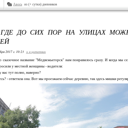
Авось
из (+ сутки) дневников
 ГДЕ ДО СИХ ПОР НА УЛИЦАХ МОЖ
ДЕЙ
бря 2017 г. 10:23
+ в цитатник
о сказочное название "Медвежьегорск" нам понравилось сразу. И когда мы се
спросили у местной женщины - водителя:
 у вас тут полно, наверно?
есь? - ответила она. Вот мы проезжаем сейчас деревню, так здесь мишки регул