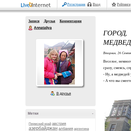
Регистрация
Вход
Рейтинги
Записи
Друзья
Комментарии
Annataliya
ГОРОД,
МЕДВЕ
Вторник, 26 Сентя
Веселое, немног
сразу, смеясь, 
- Ну, а медведей
- А что вы смеет
В друзья
Метки
-
австрия
Пермский край
азербайджан
албания
аргентина