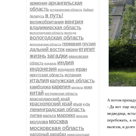
архангельская
армения
область
астраханская область
байкал
в путь!
беларусь
венгрия
великобритания
владимирская область
волгоградская область
вологда
вологодская область
германия
грузия
воронежская область
египет
дальний восток
евреи
жизнь
загадки
ивановская
индия
область
израиль
индонезия
иран
иордания
испания
иркутская область
италия
калужская область
карелия
камбоджа
кижи
карпаты
китай
костромская область
краснодарский край
А потом призаду
красноярский край
крым
куба
- Да вот еще не
ленинградская область
медведица, вста
литва
марокко
мальта
мексика
перебежать, а о
москва
молдова
вылезла, и долго
московская область
нагорный карабах
нижегородская