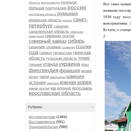
полезное
область
петрозаводск
Вот такое назва
россия
польша
португалия
название поселк
румыния
ростовская область
1936 году посе
санкт-
рязанская область
рязань
консервативна. :)
петербург
сахалин
Кстати, о станци
сахалинская область
северная
северная осетия
2.
македония
сибирь
северный кавказ
ссылки
сицилия
словакия
словения
сша
тверская
татарстан
таймыр
область
тунис
тульская область
украина
уганда
турция
урал
финляндия
франция
чехия
швеция
чили
чечня
швейцария
южная корея
эстония
эфиопия
япония
ярославль
ява
южная осетия
ярославская область
Рубрики
-
Фоторепортажи
(1464)
Выставки/музеи
(591)
Традиции/обычаи
(590)