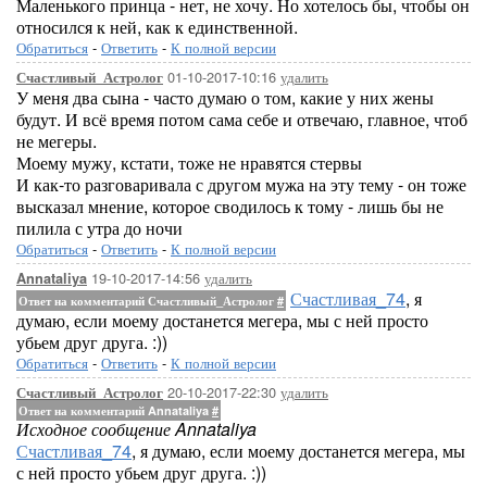
Маленького принца - нет, не хочу. Но хотелось бы, чтобы он
относился к ней, как к единственной.
Обратиться
-
Ответить
-
К полной версии
01-10-2017-10:16
удалить
Счастливый_Астролог
У меня два сына - часто думаю о том, какие у них жены
будут. И всё время потом сама себе и отвечаю, главное, чтоб
не мегеры.
Моему мужу, кстати, тоже не нравятся стервы
И как-то разговаривала с другом мужа на эту тему - он тоже
высказал мнение, которое сводилось к тому - лишь бы не
пилила с утра до ночи
Обратиться
-
Ответить
-
К полной версии
19-10-2017-14:56
удалить
Annataliya
Счастливая_74
, я
Ответ на комментарий Счастливый_Астролог
#
думаю, если моему достанется мегера, мы с ней просто
убьем друг друга. :))
Обратиться
-
Ответить
-
К полной версии
20-10-2017-22:30
удалить
Счастливый_Астролог
Ответ на комментарий Annataliya
#
Исходное сообщение Annataliya
Счастливая_74
, я думаю, если моему достанется мегера, мы
с ней просто убьем друг друга. :))