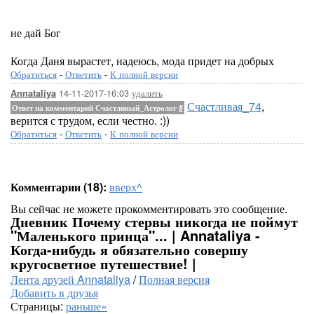
не дай Бог
Когда Даня вырастет, надеюсь, мода придет на добрых
Обратиться
-
Ответить
-
К полной версии
14-11-2017-16:03
удалить
Annataliya
Счастливая_74
,
Ответ на комментарий Счастливый_Астролог
#
верится с трудом, если честно. :))
Обратиться
-
Ответить
-
К полной версии
Комментарии (18):
вверх^
Вы сейчас не можете прокомментировать это сообщение.
Дневник Почему стервы никогда не поймут
"Маленького принца"... | Annataliya -
Когда-нибудь я обязательно совершу
кругосветное путешествие! |
Лента друзей Annataliya
/
Полная версия
Добавить в друзья
Страницы:
раньше»