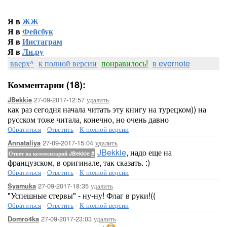
Я в
ЖЖ
Я в
Фейсбук
Я в
Инстаграм
Я в
Ли.ру
вверх^
к полной версии
понравилось!
в evernote
Комментарии (18):
27-09-2017-12:57
удалить
JBekkie
как раз сегодня начала читать эту книгу на турецком)) на
русском тоже читала, конечно, но очень давно
Обратиться
-
Ответить
-
К полной версии
27-09-2017-15:04
удалить
Annataliya
JBekkie
, надо еще на
Ответ на комментарий JBekkie
#
французском, в оригинале, так сказать. :)
Обратиться
-
Ответить
-
К полной версии
27-09-2017-18:35
удалить
Syamuka
"Успешные стервы" - ну-ну! Флаг в руки!((
Обратиться
-
Ответить
-
К полной версии
27-09-2017-23:03
удалить
Domro4ka