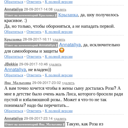
Обратиться
-
Ответить
-
К полной версии
28-09-2017-14:08
удалить
Annataliya
Крыланка
, да, шоу получилось
Ответ на комментарий Крыланка
#
красивое. :)
Да, но только, чтобы обороняться, а не нападать первой.
Обратиться
-
Ответить
-
К полной версии
28-09-2017-16:11
удалить
Крыланка
Annataliya
, да, исключительно
Ответ на комментарий Annataliya
#
для самообороны и защиты
Обратиться
-
Ответить
-
К полной версии
29-09-2017-10:46
удалить
JBekkie
Annataliya
, не владею))
Обратиться
-
Ответить
-
К полной версии
29-09-2017-23:02
удалить
Яна_Малыхина
А вам точно хочется чтобы в жены сыну досталась Роза? А
мне в детстве было очень жаль Лиса, которого бросили ради
пустой и взбалмошной розы.. Может я что-то не так
понимала? надо бы перечитать...
Обратиться
-
Ответить
-
К полной версии
29-09-2017-23:14
удалить
Annataliya
Такую, как Роза из
Ответ на комментарий Яна_Малыхина
#