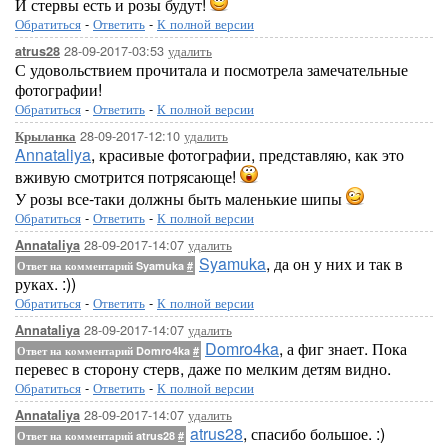
И стервы есть и розы будут!
Обратиться
-
Ответить
-
К полной версии
28-09-2017-03:53
удалить
atrus28
С удовольствием прочитала и посмотрела замечательные
фотографии!
Обратиться
-
Ответить
-
К полной версии
28-09-2017-12:10
удалить
Крыланка
Annataliya
, красивые фотографии, представляю, как это
вживую смотрится потрясающе!
У розы все-таки должны быть маленькие шипы
Обратиться
-
Ответить
-
К полной версии
28-09-2017-14:07
удалить
Annataliya
Syamuka
, да он у них и так в
Ответ на комментарий Syamuka
#
руках. :))
Обратиться
-
Ответить
-
К полной версии
28-09-2017-14:07
удалить
Annataliya
Domro4ka
, а фиг знает. Пока
Ответ на комментарий Domro4ka
#
перевес в сторону стерв, даже по мелким детям видно.
Обратиться
-
Ответить
-
К полной версии
28-09-2017-14:07
удалить
Annataliya
atrus28
, спасибо большое. :)
Ответ на комментарий atrus28
#