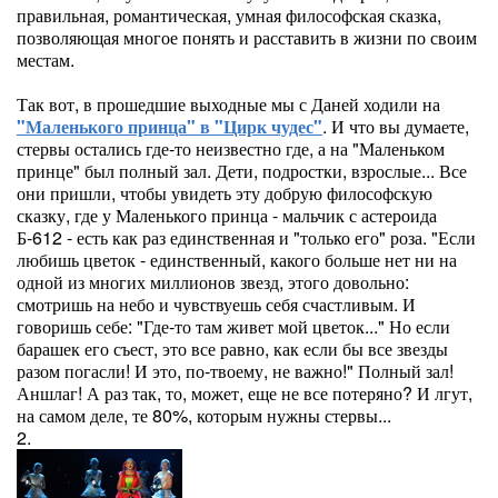
правильная, романтическая, умная философская сказка,
позволяющая многое понять и расставить в жизни по своим
местам.
Так вот, в прошедшие выходные мы с Даней ходили на
"Маленького принца" в "Цирк чудес"
. И что вы думаете,
стервы остались где-то неизвестно где, а на "Маленьком
принце" был полный зал. Дети, подростки, взрослые... Все
они пришли, чтобы увидеть эту добрую философскую
сказку, где у Маленького принца - мальчик с астероида
Б-612 - есть как раз единственная и "только его" роза. "Если
любишь цветок - единственный, какого больше нет ни на
одной из многих миллионов звезд, этого довольно:
смотришь на небо и чувствуешь себя счастливым. И
говоришь себе: "Где-то там живет мой цветок..." Но если
барашек его съест, это все равно, как если бы все звезды
разом погасли! И это, по-твоему, не важно!" Полный зал!
Аншлаг! А раз так, то, может, еще не все потеряно? И лгут,
на самом деле, те 80%, которым нужны стервы...
2.