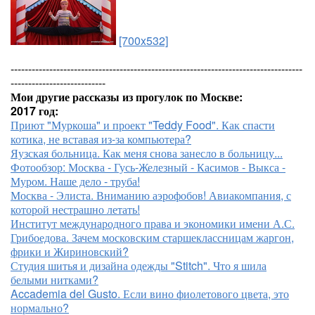
[700x532]
-----------------------------------------------------------------------------------
---------------------------
Мои другие рассказы из прогулок по Москве:
2017 год:
Приют "Муркоша" и проект "Teddy Food". Как спасти
котика, не вставая из-за компьютера?
Яузская больница. Как меня снова занесло в больницу...
Фотообзор: Москва - Гусь-Железный - Касимов - Выкса -
Муром. Наше дело - труба!
Москва - Элиста. Вниманию аэрофобов! Авиакомпания, с
которой нестрашно летать!
Институт международного права и экономики имени А.С.
Грибоедова. Зачем московским старшеклассницам жаргон,
фрики и Жириновский?
Студия шитья и дизайна одежды "Stitch". Что я шила
белыми нитками?
Accademia del Gusto. Если вино фиолетового цвета, это
нормально?