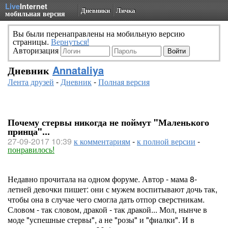
Live
Internet
Дневники
Личка
мобильная версия
Вы были перенаправлены на мобильную версию
страницы.
Вернуться!
Авторизация
Дневник
Annataliya
Лента друзей
-
Дневник
-
Полная версия
Почему стервы никогда не поймут "Маленького
принца"...
27-09-2017 10:39
к комментариям
-
к полной версии
-
понравилось!
Недавно прочитала на одном форуме. Автор - мама 8-
летней девочки пишет: они с мужем воспитывают дочь так,
чтобы она в случае чего смогла дать отпор сверстникам.
Словом - так словом, дракой - так дракой... Мол, нынче в
моде "успешные стервы", а не "розы" и "фиалки". И в