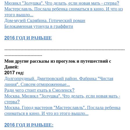
Мюзикл "Золушка". Что делать, если новая мать - стерва?
Мастерславль. Послала ребенка сниматься в кино. И что из
этого вышло...
Дом-музей Скрябина. Готический роман
Белокаменная утонула в граффити
2016 ГОД И РАНЬШЕ
-----------------------------------------------------------------------------------
--------------------------
Мои другие рассказы из прогулок и путешествий с
Даней:
2017 год:
Долгопрудный. Дмитровский район. Фабрика "Чистая
линия". Совсем отмороженные...
Ради чего стоит ехать в Смоленск?
Москва. Мюзикл "Золушка". Что делать, если новая мать -
стерва?
Москва. Город мастеров "Мастерславль". Послала ребенка
сниматься в кино. И что из этого вышло...
2016 ГОД И РАНЬШЕ: