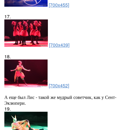
[700x455]
17.
[700x439]
18.
[700x452]
А еще был Лис - такой же мудрый советчик, как у Сент-
Экзюпери.
19.