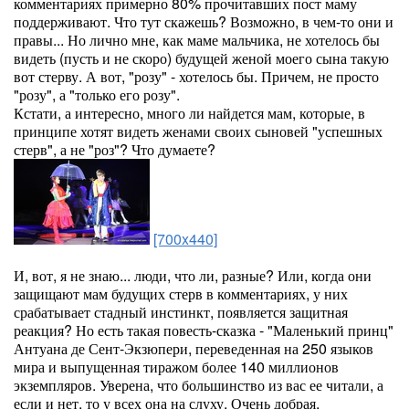
комментариях примерно 80% прочитавших пост маму
поддерживают. Что тут скажешь? Возможно, в чем-то они и
правы... Но лично мне, как маме мальчика, не хотелось бы
видеть (пусть и не скоро) будущей женой моего сына такую
вот стерву. А вот, "розу" - хотелось бы. Причем, не просто
"розу", а "только его розу".
Кстати, а интересно, много ли найдется мам, которые, в
принципе хотят видеть женами своих сыновей "успешных
стерв", а не "роз"? Что думаете?
[700x440]
И, вот, я не знаю... люди, что ли, разные? Или, когда они
защищают мам будущих стерв в комментариях, у них
срабатывает стадный инстинкт, появляется защитная
реакция? Но есть такая повесть-сказка - "Маленький принц"
Антуана де Сент-Экзюпери, переведенная на 250 языков
мира и выпущенная тиражом более 140 миллионов
экземпляров. Уверена, что большинство из вас ее читали, а
если и нет, то у всех она на слуху. Очень добрая,