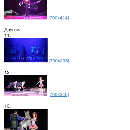
[700x414]
Другие.
11.
[700x395]
12.
[700x340]
13.