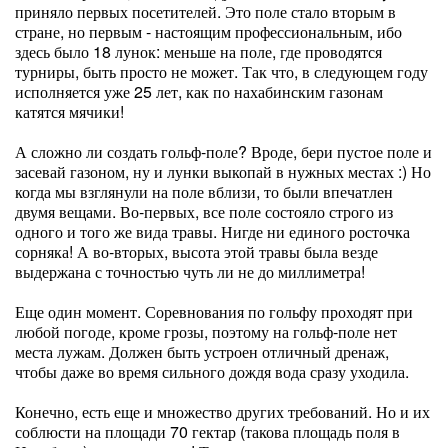
приняло первых посетителей. Это поле стало вторым в
стране, но первым - настоящим профессиональным, ибо
здесь было 18 лунок: меньше на поле, где проводятся
турниры, быть просто не может. Так что, в следующем году
исполняется уже 25 лет, как по нахабинским газонам
катятся мячики!
А сложно ли создать гольф-поле? Вроде, бери пустое поле и
засевай газоном, ну и лунки выкопай в нужных местах :) Но
когда мы взглянули на поле вблизи, то были впечатлен
двумя вещами. Во-первых, все поле состояло строго из
одного и того же вида травы. Нигде ни единого росточка
сорняка! А во-вторых, высота этой травы была везде
выдержана с точностью чуть ли не до миллиметра!
Еще один момент. Соревнования по гольфу проходят при
любой погоде, кроме грозы, поэтому на гольф-поле нет
места лужам. Должен быть устроен отличный дренаж,
чтобы даже во время сильного дождя вода сразу уходила.
Конечно, есть еще и множество других требований. Но и их
соблюсти на площади 70 гектар (такова площадь поля в