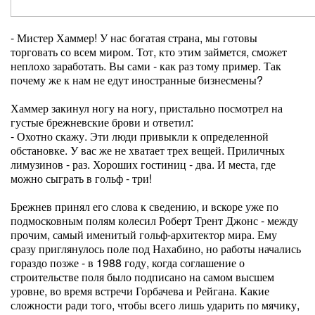
- Мистер Хаммер! У нас богатая страна, мы готовы
торговать со всем миром. Тот, кто этим займется, сможет
неплохо заработать. Вы сами - как раз тому пример. Так
почему же к нам не едут иностранные бизнесмены?
Хаммер закинул ногу на ногу, пристально посмотрел на
густые брежневские брови и ответил:
- Охотно скажу. Эти люди привыкли к определенной
обстановке. У вас же не хватает трех вещей. Приличных
лимузинов - раз. Хороших гостиниц - два. И места, где
можно сыграть в гольф - три!
Брежнев принял его слова к сведению, и вскоре уже по
подмосковным полям колесил Роберт Трент Джонс - между
прочим, самый именитый гольф-архитектор мира. Ему
сразу приглянулось поле под Нахабино, но работы начались
гораздо позже - в 1988 году, когда соглашение о
строительстве поля было подписано на самом высшем
уровне, во время встречи Горбачева и Рейгана. Какие
сложности ради того, чтобы всего лишь ударить по мячику,