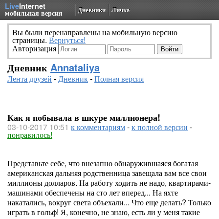
Live
Internet
Дневники
Личка
мобильная версия
Вы были перенаправлены на мобильную версию
страницы.
Вернуться!
Авторизация
Дневник
Annataliya
Лента друзей
-
Дневник
-
Полная версия
Как я побывала в шкуре миллионера!
03-10-2017 10:51
к комментариям
-
к полной версии
-
понравилось!
Представьте себе, что внезапно обнаружившаяся богатая
американская дальняя родственница завещала вам все свои
миллионы долларов. На работу ходить не надо, квартирами-
машинами обеспечены на сто лет вперед... На яхте
накатались, вокруг света объехали... Что еще делать? Только
играть в гольф! Я, конечно, не знаю, есть ли у меня такие