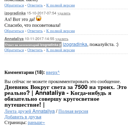
Обратиться
-
Ответить
-
К полной версии
15-10-2017-07:54
удалить
izogradinka
Ах! Вот это да!
Спасибо, что посоветовала!
Обратиться
-
Ответить
-
К полной версии
10-11-2017-14:55
удалить
Annataliya
izogradinka
, пожалуйста. :)
Ответ на комментарий izogradinka
#
Обратиться
-
Ответить
-
К полной версии
Комментарии (18):
вверх^
Вы сейчас не можете прокомментировать это сообщение.
Дневник Вокруг света за 7500 на троих. Это
реально? | Annataliya - Когда-нибудь я
обязательно совершу кругосветное
путешествие! |
Лента друзей Annataliya
/
Полная версия
Добавить в друзья
Страницы:
раньше»