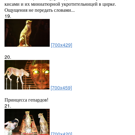
кисами и их миниатюрной укротительницей в цирке.
Ощущения не передать словами...
19.
[700x429]
20.
[700x459]
Принцесса гепардов!
21.
[700x420]