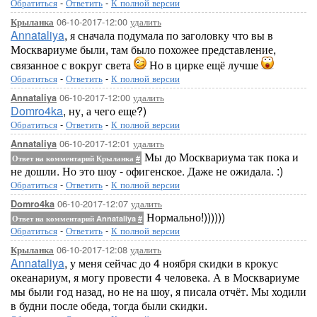
Обратиться
-
Ответить
-
К полной версии
06-10-2017-12:00
удалить
Крыланка
Annataliya
, я сначала подумала по заголовку что вы в
Москвариуме были, там было похожее представление,
связанное с вокруг света
Но в цирке ещё лучше
Обратиться
-
Ответить
-
К полной версии
06-10-2017-12:00
удалить
Annataliya
Domro4ka
, ну, а чего еще?)
Обратиться
-
Ответить
-
К полной версии
06-10-2017-12:01
удалить
Annataliya
Мы до Москвариума так пока и
Ответ на комментарий Крыланка
#
не дошли. Но это шоу - офигенское. Даже не ожидала. :)
Обратиться
-
Ответить
-
К полной версии
06-10-2017-12:07
удалить
Domro4ka
Нормально!))))))
Ответ на комментарий Annataliya
#
Обратиться
-
Ответить
-
К полной версии
06-10-2017-12:08
удалить
Крыланка
Annataliya
, у меня сейчас до 4 ноября скидки в крокус
океанариум, я могу провести 4 человека. А в Москвариуме
мы были год назад, но не на шоу, я писала отчёт. Мы ходили
в будни после обеда, тогда были скидки.