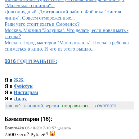
"Маленького принца"...
Долгопрудный. Дмитровский район. Фабрика "Чистая
линия". Совсем отмороженные...
Ради чего стоит ехать в Смоленск?
Москва. Мюзикл "Золушка". Что делать, если новая мать -
стерва?
Москва. Город мастеров "Мастерславль". Послала ребенка
сниматься в кино. И что из этого вышло...
2016 ГОД И РАНЬШЕ:
Я в
ЖЖ
Я в
Фейсбук
Я в
Инстаграм
Я в
Ли.ру
вверх^
к полной версии
понравилось!
в evernote
Комментарии (18):
06-10-2017-10:57
удалить
Domro4ka
7500 чего? Рублей?