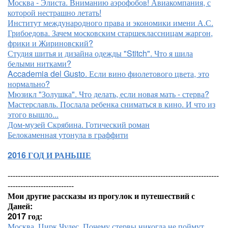
Москва - Элиста. Вниманию аэрофобов! Авиакомпания, с
которой нестрашно летать!
Институт международного права и экономики имени А.С.
Грибоедова. Зачем московским старшеклассницам жаргон,
фрики и Жириновский?
Студия шитья и дизайна одежды "Stitch". Что я шила
белыми нитками?
Accademia del Gusto. Если вино фиолетового цвета, это
нормально?
Мюзикл "Золушка". Что делать, если новая мать - стерва?
Мастерславль. Послала ребенка сниматься в кино. И что из
этого вышло...
Дом-музей Скрябина. Готический роман
Белокаменная утонула в граффити
2016 ГОД И РАНЬШЕ
-----------------------------------------------------------------------------------
--------------------------
Мои другие рассказы из прогулок и путешествий с
Даней:
2017 год:
Москва. Цирк Чудес. Почему стервы никогда не поймут