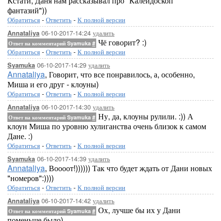
Кстати, Даня нам рассказывал про "Калейдоскоп
фантазий"))
Обратиться
-
Ответить
-
К полной версии
06-10-2017-14:24
удалить
Annataliya
Чё говорит? :)
Ответ на комментарий Syamuka
#
Обратиться
-
Ответить
-
К полной версии
06-10-2017-14:29
удалить
Syamuka
Annataliya
, Говорит, что все понравилось, а, особенно,
Миша и его друг - клоуны)
Обратиться
-
Ответить
-
К полной версии
06-10-2017-14:30
удалить
Annataliya
Ну, да, клоуны рулили. :)) А
Ответ на комментарий Syamuka
#
клоун Миша по уровню хулиганства очень близок к самом
Дане. :)
Обратиться
-
Ответить
-
К полной версии
06-10-2017-14:39
удалить
Syamuka
Annataliya
, Воооот!)))))) Так что будет ждать от Дани новых
"номеров":))))
Обратиться
-
Ответить
-
К полной версии
06-10-2017-14:42
удалить
Annataliya
Ох, лучше бы их у Дани
Ответ на комментарий Syamuka
#
поменьше было)