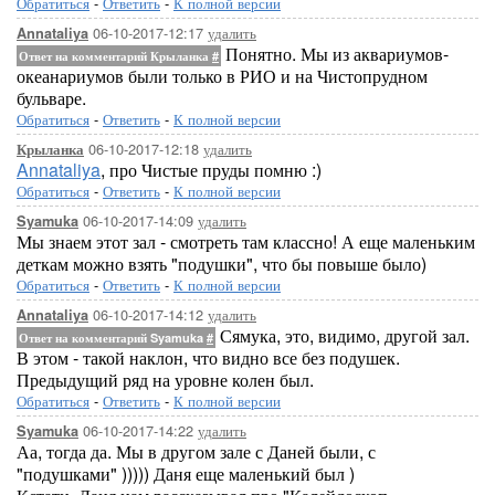
Обратиться
-
Ответить
-
К полной версии
06-10-2017-12:17
удалить
Annataliya
Понятно. Мы из аквариумов-
Ответ на комментарий Крыланка
#
океанариумов были только в РИО и на Чистопрудном
бульваре.
Обратиться
-
Ответить
-
К полной версии
06-10-2017-12:18
удалить
Крыланка
Annataliya
, про Чистые пруды помню :)
Обратиться
-
Ответить
-
К полной версии
06-10-2017-14:09
удалить
Syamuka
Мы знаем этот зал - смотреть там классно! А еще маленьким
деткам можно взять "подушки", что бы повыше было)
Обратиться
-
Ответить
-
К полной версии
06-10-2017-14:12
удалить
Annataliya
Сямука, это, видимо, другой зал.
Ответ на комментарий Syamuka
#
В этом - такой наклон, что видно все без подушек.
Предыдущий ряд на уровне колен был.
Обратиться
-
Ответить
-
К полной версии
06-10-2017-14:22
удалить
Syamuka
Аа, тогда да. Мы в другом зале с Даней были, с
"подушками" ))))) Даня еще маленький был )