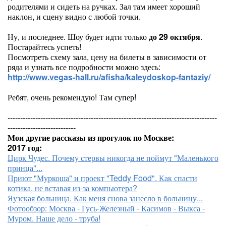
родителями и сидеть на ручках. Зал там имеет хороший
наклон, и сцену видно с любой точки.
Ну, и последнее. Шоу будет идти только
до 29 октября
.
Постарайтесь успеть!
Посмотреть схему зала, цену на билеты в зависимости от
ряда и узнать все подробности можно здесь:
http://www.vegas-hall.ru/afisha/kaleydoskop-fantaziy/
Ребят, очень рекомендую! Там супер!
-----------------------------------------------------------------------------------
---------------------------
Мои другие рассказы из прогулок по Москве:
2017 год:
Цирк Чудес. Почему стервы никогда не поймут "Маленького
принца"...
Приют "Муркоша" и проект "Teddy Food". Как спасти
котика, не вставая из-за компьютера?
Яузская больница. Как меня снова занесло в больницу...
Фотообзор: Москва - Гусь-Железный - Касимов - Выкса -
Муром. Наше дело - труба!