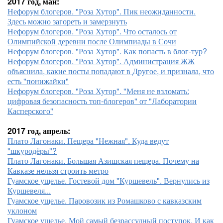
2017 год, май:
Нефорум блогеров. "Роза Хутор". Пик неожиданности.
Здесь можно загореть и замерзнуть
Нефорум блогеров. "Роза Хутор". Что осталось от
Олимпийской деревни после Олимпиады в Сочи
Нефорум блогеров. "Роза Хутор". Как попасть в блог-тур?
Нефорум блогеров. "Роза Хутор". Администрация ЖЖ
объяснила, какие посты попадают в Другое, и признала, что
есть "понижайки"
Нефорум блогеров. "Роза Хутор". "Меня не взломать:
цифровая безопасность топ-блогеров" от "Лаборатории
Касперского"
2017 год, апрель:
Плато Лагонаки. Пещера "Нежная". Куда ведут
"шкуродёры"?
Плато Лагонаки. Большая Азишская пещера. Почему на
Кавказе нельзя строить метро
Гуамское ущелье. Гостевой дом "Куршевель". Вернулись из
Куршевеля...
Гуамское ущелье. Паровозик из Ромашково с кавказским
уклоном
Гуамское ущелье. Мой самый безрассудный поступок. И как