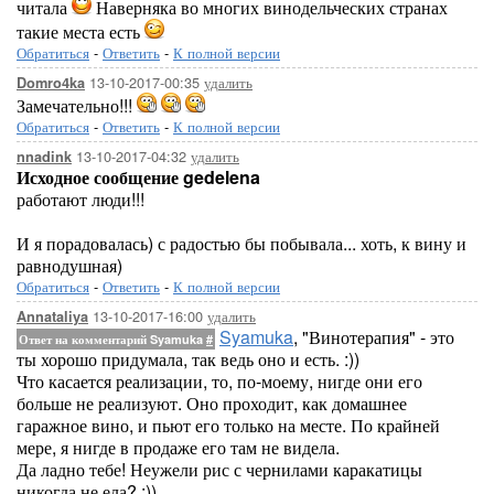
читала
Наверняка во многих винодельческих странах
такие места есть
Обратиться
-
Ответить
-
К полной версии
13-10-2017-00:35
удалить
Domro4ka
Замечательно!!!
Обратиться
-
Ответить
-
К полной версии
13-10-2017-04:32
удалить
nnadink
Исходное сообщение gedelena
работают люди!!!
И я порадовалась) с радостью бы побывала... хоть, к вину и
равнодушная)
Обратиться
-
Ответить
-
К полной версии
13-10-2017-16:00
удалить
Annataliya
Syamuka
, "Винотерапия" - это
Ответ на комментарий Syamuka
#
ты хорошо придумала, так ведь оно и есть. :))
Что касается реализации, то, по-моему, нигде они его
больше не реализуют. Оно проходит, как домашнее
гаражное вино, и пьют его только на месте. По крайней
мере, я нигде в продаже его там не видела.
Да ладно тебе! Неужели рис с чернилами каракатицы
никогда не ела? :))