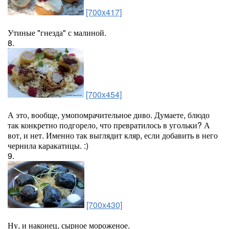
[700x417]
Утиные "гнезда" с малиной.
8.
[700x454]
А это, вообще, умопомрачительное диво. Думаете, блюдо
так конкретно подгорело, что превратилось в угольки? А
вот, и нет. Именно так выглядит кляр, если добавить в него
чернила каракатицы. :)
9.
[700x430]
Ну, и наконец, сырное мороженое.