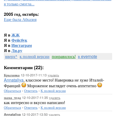
я только смогла...
2005 год, октябрь:
Еще была Абхазия
Я в
ЖЖ
Я в
Фейсбук
Я в
Инстаграм
Я в
Ли.ру
вверх^
к полной версии
понравилось!
в evernote
Комментарии (22):
12-10-2017-11:13
удалить
Крыланка
Annataliya
, классное место! Наверняка не хуже Италий-
Франций
Мороженое выглядит очень аппетитно
Обратиться
-
Ответить
-
К полной версии
12-10-2017-11:35
удалить
мама_чуда
как интересно и вкусно написано!
Обратиться
-
Ответить
-
К полной версии
12-10-2017-13:50
удалить
Annataliya