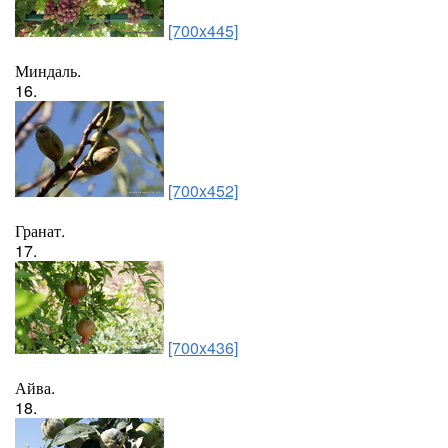
[700x445]
Миндаль.
16.
[700x452]
Гранат.
17.
[700x436]
Айва.
18.