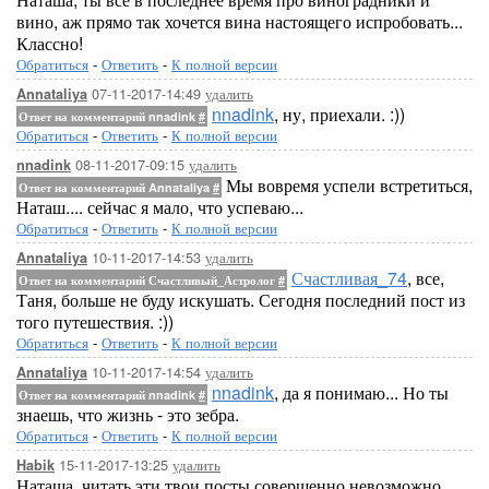
вино, аж прямо так хочется вина настоящего испробовать...
Классно!
Обратиться
-
Ответить
-
К полной версии
07-11-2017-14:49
удалить
Annataliya
nnadink
, ну, приехали. :))
Ответ на комментарий nnadink
#
Обратиться
-
Ответить
-
К полной версии
08-11-2017-09:15
удалить
nnadink
Мы вовремя успели встретиться,
Ответ на комментарий Annataliya
#
Наташ.... сейчас я мало, что успеваю...
Обратиться
-
Ответить
-
К полной версии
10-11-2017-14:53
удалить
Annataliya
Счастливая_74
, все,
Ответ на комментарий Счастливый_Астролог
#
Таня, больше не буду искушать. Сегодня последний пост из
того путешествия. :))
Обратиться
-
Ответить
-
К полной версии
10-11-2017-14:54
удалить
Annataliya
nnadink
, да я понимаю... Но ты
Ответ на комментарий nnadink
#
знаешь, что жизнь - это зебра.
Обратиться
-
Ответить
-
К полной версии
15-11-2017-13:25
удалить
Habik
Наташа, читать эти твои посты совершенно невозможно.