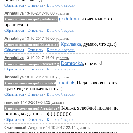
Обратиться
-
Ответить
-
К полной версии
13-10-2017-16:00
удалить
Annataliya
gedelena
, и очень мне это
Ответ на комментарий gedelena
#
нравится. :)
Обратиться
-
Ответить
-
К полной версии
13-10-2017-16:00
удалить
Annataliya
Крыланка
, думаю, что да. :)
Ответ на комментарий Крыланка
#
Обратиться
-
Ответить
-
К полной версии
13-10-2017-16:01
удалить
Annataliya
Domro4ka
, еще как!
Ответ на комментарий Domro4ka
#
Обратиться
-
Ответить
-
К полной версии
13-10-2017-16:01
удалить
Annataliya
nnadink
, Надя, говорят, в тех
Ответ на комментарий nnadink
#
краях еще и коньячок есть. :)
Обратиться
-
Ответить
-
К полной версии
14-10-2017-04:32
удалить
nnadink
Коньяк я люблю) правда, не
Ответ на комментарий Annataliya
#
помню, когда пила...)))))))))))))))))
Обратиться
-
Ответить
-
К полной версии
14-10-2017-22:44
удалить
Счастливый_Астролог
Наташа, ты всё в последнее время про виноградники и