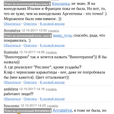
Крыланка
, не знаю. Я на
Ответ на комментарий Крыланка
#
винодельнях Италии и Франции пока не была. Но вот, то,
что не хуже, чем на винодельнях Аргентины - это точно! :)
Мороженое было ням-нямное. :))
Обратиться
-
Ответить
-
К полной версии
12-10-2017-13:50
удалить
Annataliya
мама_чуда
, спасибо, рада, что
Ответ на комментарий мама_чуда
#
понравилось. :)
Обратиться
-
Ответить
-
К полной версии
12-10-2017-14:09
удалить
Syamuka
"Винотеррию" так и хочется назвать "Винотерапия")) Я бы
назвала))
А где реализуют "Рислинг", кроме усадьбы?
Кляр с чернилами каракатицы - нее, даже не попробовала
бы (мне кажется). Цвет отталкивает))
Обратиться
-
Ответить
-
К полной версии
12-10-2017-14:16
удалить
gedelena
работают люди!!!
Обратиться
-
Ответить
-
К полной версии
12-10-2017-14:23
удалить
Крыланка
Annataliya
, я тоже не была, но
Ответ на комментарий Annataliya
#