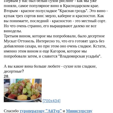
Первым у нас был белый сухой рислинг - как мы уже
поняли, самое популярное вино в Краснодарском крае.
Вторым - красное полусладкое "Красная гроздь". Это вино -
купаж трех сортов вин: мерло, каберне и красностоп. Как
вы понимаете, последний - красностоп - это местный сорт.
Но что очень странно, его выращивают далеко не все
виноделы.
Третьим вином, которое мы попробовали, было десертное
Мускат Оттонель. Интересно то, что его готовят здесь без
добавления сахара, но при этом оно очень сладкое. Кстати,
именно этим вином и еще Кагором, которое мы
попробовали затем, и славится "Владимирская усадьба".
А вы какие вина больше любите - сухие или сладкие,
десертные?
28.
[700x434]
Спасибо
туроператору "АйТур"
и
Министерству