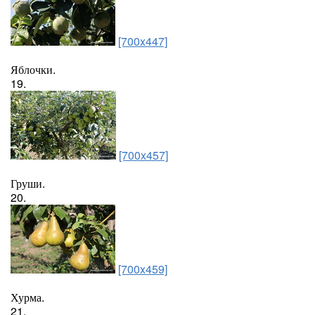
[700x447]
Яблочки.
19.
[700x457]
Груши.
20.
[700x459]
Хурма.
21.