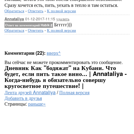
Сразу хочется есть, пить, уехать в тепло и там остаться.
Обратиться
-
Ответить
-
К полной версии
01-12-2017-11:15
удалить
Annataliya
Бггггг)))
Ответ на комментарий Habik
#
Обратиться
-
Ответить
-
К полной версии
Комментарии (22):
вверх^
Вы сейчас не можете прокомментировать это сообщение.
Дневник Как "бодяжат" на Кубани. Что
будет, если пить такое вино... | Annataliya -
Когда-нибудь я обязательно совершу
кругосветное путешествие! |
Лента друзей Annataliya
/
Полная версия
Добавить в друзья
Страницы:
раньше»