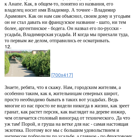
к Анапе. Как, в общем-то, понятно из названия, его
владелец носит имя Владимир. А точнее - Владимир
Арамович. Как он нам сам объяснил, своим дому и угодьям
он не стал давать ни французское название - шато, ни тем
более, аргентинское - бодега. Он назвал его по-русски -
усадьба, Владимирская усадьба. И когда мы приехали туда,
то первым же делом, отправились ее осматривать.
12.
[700x417]
Знаете, ребята, что я скажу. Нам, городским жителям, а
особенно таким, как я, жительницам северных широт,
просто необходимо бывать в таких вот усадьбах. Ведь
многие из нас просто не видели никогда в жизни, как зреет
гранат, как растет персик, как выглядит на дереве инжир,
чем отличается столовый виноград от технического. Да что
уж там! Порой, и груша на ветке для нас - самая настоящая
экзотика. Поэтому все мы с большим удовольствием и
интересом побродили по усадьбе, а главное - по фруктовому