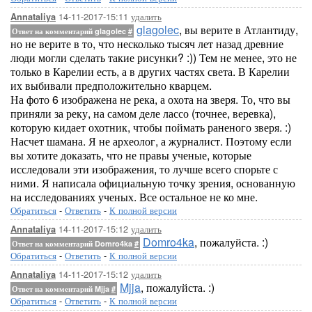
14-11-2017-15:11
удалить
Annataliya
glagolec
, вы верите в Атлантиду,
Ответ на комментарий glagolec
#
но не верите в то, что несколько тысяч лет назад древние
люди могли сделать такие рисунки? :)) Тем не менее, это не
только в Карелии есть, а в других частях света. В Карелии
их выбивали предположительно кварцем.
На фото 6 изображена не река, а охота на зверя. То, что вы
приняли за реку, на самом деле лассо (точнее, веревка),
которую кидает охотник, чтобы поймать раненого зверя. :)
Насчет шамана. Я не археолог, а журналист. Поэтому если
вы хотите доказать, что не правы ученые, которые
исследовали эти изображения, то лучше всего спорьте с
ними. Я написала официальную точку зрения, основанную
на исследованиях ученых. Все остальное не ко мне.
Обратиться
-
Ответить
-
К полной версии
14-11-2017-15:12
удалить
Annataliya
Domro4ka
, пожалуйста. :)
Ответ на комментарий Domro4ka
#
Обратиться
-
Ответить
-
К полной версии
14-11-2017-15:12
удалить
Annataliya
Mjja
, пожалуйста. :)
Ответ на комментарий Mjja
#
Обратиться
-
Ответить
-
К полной версии