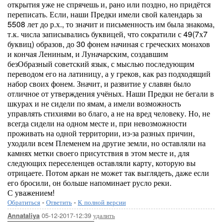
открытия уже не спрячешь и, рано или поздно, но придётся
переписать. Если, наши Предки имели свой календарь за
5508 лет до р.х., то значит и письменность им была знакома,
т.к. числа записывались буквицей, что сократили с 49(7х7
буквиц) образов, до 30 фонем начиная с греческих монахов
и кончая Лениным, и Луначарским, создавшим
безОбразный советский язык, с мыслью последующим
переводом его на латиницу, а у греков, как раз подходящий
набор своих фонем. Значит, и развитие у славян было
отличное от утверждения учёных. Наши Предки не бегали в
шкурах и не сидели по ямам, а имели возможность
управлять стихиями во благо, а не на вред человеку. Но, не
всегда сидели на одном месте и, при невозможности
проживать на одной территории, из-за разных причин,
уходили всем Племенем на другие земли, но оставляли на
камнях метки своего присутствия в этом месте и, для
следующих переселенцев оставляли карту, которую вы
отрицаете. Потом аркан не может так выглядеть, даже если
его бросили, он больше напоминает русло реки.
С уважением!
Обратиться
-
Ответить
-
К полной версии
05-12-2017-12:39
удалить
Annataliya