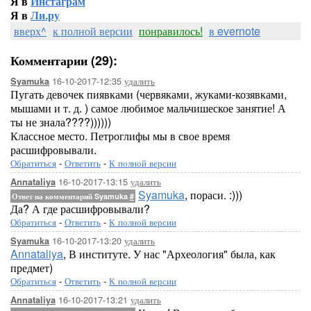
Я в
Инстаграм
Я в
Ли.ру
вверх^
к полной версии
понравилось!
в evernote
Комментарии (29):
16-10-2017-12:35
удалить
Syamuka
Пугать девочек пиявками (червяками, жуками-козявками,
мышами и т. д. ) самое любимое мальчишеское занятие! А
ты не знала????))))))
Классное место. Петроглифы мы в свое время
расшифровывали.
Обратиться
-
Ответить
-
К полной версии
16-10-2017-13:15
удалить
Annataliya
Syamuka
, пораси. :)))
Ответ на комментарий Syamuka
#
Да? А где расшифровывали?
Обратиться
-
Ответить
-
К полной версии
16-10-2017-13:20
удалить
Syamuka
Annataliya
, В институте. У нас "Археология" была, как
предмет)
Обратиться
-
Ответить
-
К полной версии
16-10-2017-13:21
удалить
Annataliya