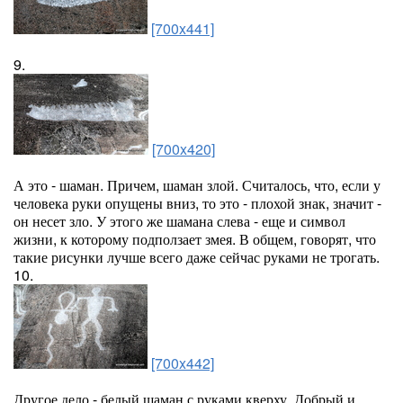
[700x441]
9.
[700x420]
А это - шаман. Причем, шаман злой. Считалось, что, если у
человека руки опущены вниз, то это - плохой знак, значит -
он несет зло. У этого же шамана слева - еще и символ
жизни, к которому подползает змея. В общем, говорят, что
такие рисунки лучше всего даже сейчас руками не трогать.
10.
[700x442]
Другое дело - белый шаман с руками кверху. Добрый и