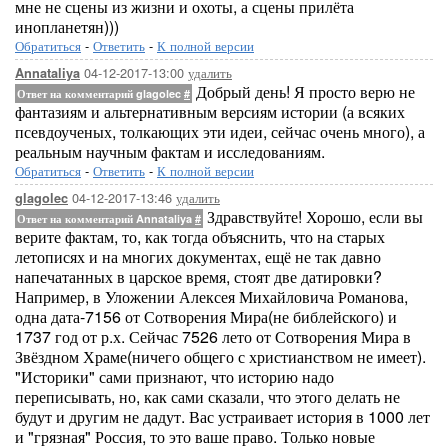
мне не сцены из жизни и охоты, а сцены прилёта
инопланетян)))
Обратиться
-
Ответить
-
К полной версии
04-12-2017-13:00
удалить
Annataliya
Добрый день! Я просто верю не
Ответ на комментарий glagolec
#
фантазиям и альтернативным версиям истории (а всяких
псевдоученых, толкающих эти идеи, сейчас очень много), а
реальным научным фактам и исследованиям.
Обратиться
-
Ответить
-
К полной версии
04-12-2017-13:46
удалить
glagolec
Здравствуйте! Хорошо, если вы
Ответ на комментарий Annataliya
#
верите фактам, то, как тогда объяснить, что на старых
летописях и на многих документах, ещё не так давно
напечатанных в царское время, стоят две датировки?
Например, в Уложении Алексея Михайловича Романова,
одна дата-7156 от Сотворения Мира(не библейского) и
1737 год от р.х. Сейчас 7526 лето от Сотворения Мира в
Звёздном Храме(ничего общего с христианством не имеет).
"Историки" сами признают, что историю надо
переписывать, но, как сами сказали, что этого делать не
будут и другим не дадут. Вас устраивает история в 1000 лет
и "грязная" Россия, то это ваше право. Только новые