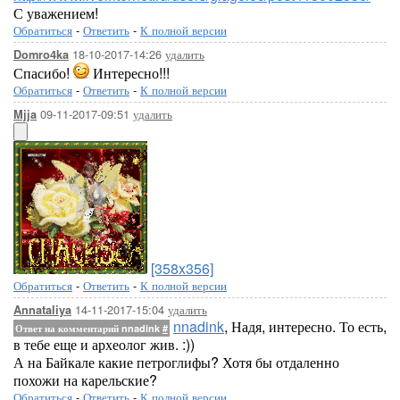
С уважением!
Обратиться
-
Ответить
-
К полной версии
18-10-2017-14:26
удалить
Domro4ka
Спасибо!
Интересно!!!
Обратиться
-
Ответить
-
К полной версии
09-11-2017-09:51
удалить
Mjja
[358x356]
Обратиться
-
Ответить
-
К полной версии
14-11-2017-15:04
удалить
Annataliya
nnadink
, Надя, интересно. То есть,
Ответ на комментарий nnadink
#
в тебе еще и археолог жив. :))
А на Байкале какие петроглифы? Хотя бы отдаленно
похожи на карельские?
Обратиться
-
Ответить
-
К полной версии