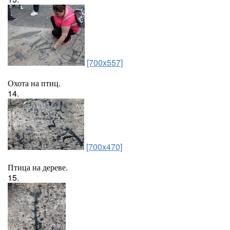
[700x557]
Охота на птиц.
14.
[700x470]
Птица на дереве.
15.