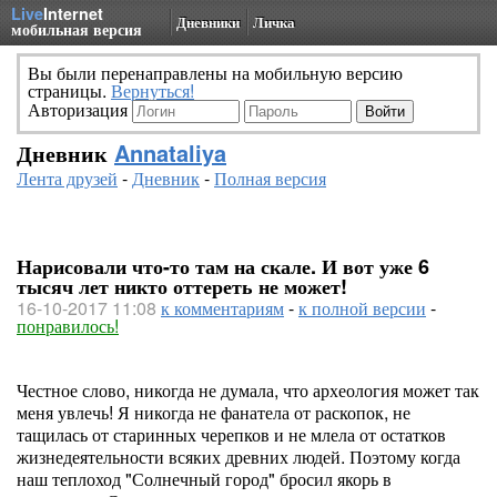
Live
Internet
Дневники
Личка
мобильная версия
Вы были перенаправлены на мобильную версию
страницы.
Вернуться!
Авторизация
Дневник
Annataliya
Лента друзей
-
Дневник
-
Полная версия
Нарисовали что-то там на скале. И вот уже 6
тысяч лет никто оттереть не может!
16-10-2017 11:08
к комментариям
-
к полной версии
-
понравилось!
Честное слово, никогда не думала, что археология может так
меня увлечь! Я никогда не фанатела от раскопок, не
тащилась от старинных черепков и не млела от остатков
жизнедеятельности всяких древних людей. Поэтому когда
наш теплоход "Солнечный город" бросил якорь в