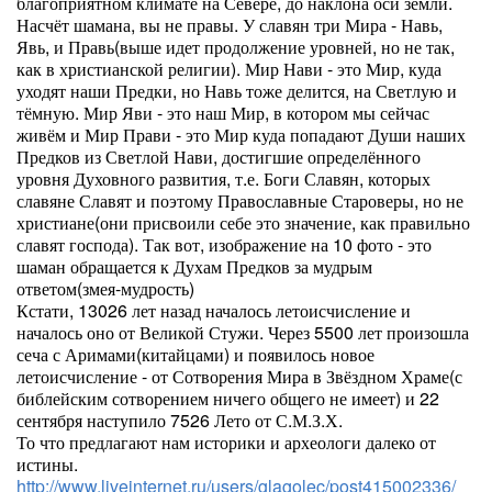
благоприятном климате на Севере, до наклона оси земли.
Насчёт шамана, вы не правы. У славян три Мира - Навь,
Явь, и Правь(выше идет продолжение уровней, но не так,
как в христианской религии). Мир Нави - это Мир, куда
уходят наши Предки, но Навь тоже делится, на Светлую и
тёмную. Мир Яви - это наш Мир, в котором мы сейчас
живём и Мир Прави - это Мир куда попадают Души наших
Предков из Светлой Нави, достигшие определённого
уровня Духовного развития, т.е. Боги Славян, которых
славяне Славят и поэтому Православные Староверы, но не
христиане(они присвоили себе это значение, как правильно
славят господа). Так вот, изображение на 10 фото - это
шаман обращается к Духам Предков за мудрым
ответом(змея-мудрость)
Кстати, 13026 лет назад началось летоисчисление и
началось оно от Великой Стужи. Через 5500 лет произошла
сеча с Аримами(китайцами) и появилось новое
летоисчисление - от Сотворения Мира в Звёздном Храме(с
библейским сотворением ничего общего не имеет) и 22
сентября наступило 7526 Лето от С.М.З.Х.
То что предлагают нам историки и археологи далеко от
истины.
http://www.liveinternet.ru/users/glagolec/post415002336/