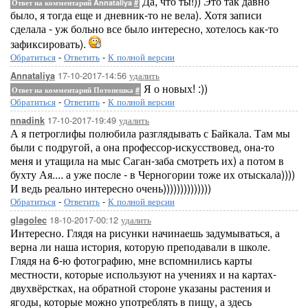
Да, что ты!)) Это так давно
Ответ на комментарий Annataliya
#
было, я тогда еще и дневник-то не вела). Хотя записи
сделала - уж больно все было интересно, хотелось как-то
зафиксировать).
Обратиться
-
Ответить
-
К полной версии
17-10-2017-14:56
удалить
Annataliya
Я о новых! :))
Ответ на комментарий Потопешка
#
Обратиться
-
Ответить
-
К полной версии
17-10-2017-19:49
удалить
nnadink
А я петроглифы полюбила разглядывать с Байкала. Там мы
были с подругой, а она профессор-искусствовед, она-то
меня и утащила на мыс Саган-заба смотреть их) а потом в
бухту Ая.... а уже после - в Черногории тоже их отыскала))))
И ведь реально интересно очень))))))))))))))
Обратиться
-
Ответить
-
К полной версии
18-10-2017-00:12
удалить
glagolec
Интересно. Глядя на рисунки начинаешь задумываться, а
верна ли наша история, которую преподавали в школе.
Глядя на 6-ю фотографию, мне вспомнились карты
местности, которые используют на учениях и на картах-
двухвёрстках, на обратной стороне указаны растения и
ягоды, которые можно употреблять в пищу, а здесь