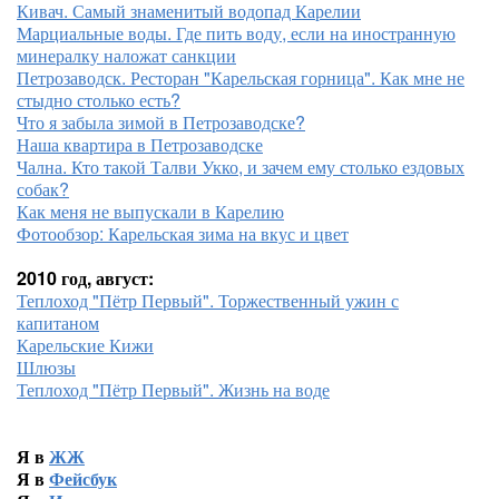
Кивач. Самый знаменитый водопад Карелии
Марциальные воды. Где пить воду, если на иностранную
минералку наложат санкции
Петрозаводск. Ресторан "Карельская горница". Как мне не
стыдно столько есть?
Что я забыла зимой в Петрозаводске?
Наша квартира в Петрозаводске
Чална. Кто такой Талви Укко, и зачем ему столько ездовых
собак?
Как меня не выпускали в Карелию
Фотообзор: Карельская зима на вкус и цвет
2010 год, август:
Теплоход "Пётр Первый". Торжественный ужин с
капитаном
Карельские Кижи
Шлюзы
Теплоход "Пётр Первый". Жизнь на воде
Я в
ЖЖ
Я в
Фейсбук