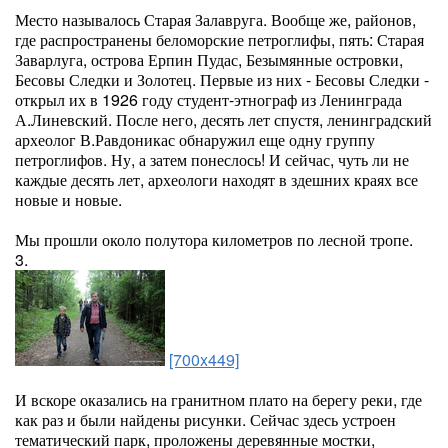
Место называлось Старая Залавруга. Вообще же, районов,
где распространены беломорские петроглифы, пять: Старая
Заварлуга, острова Ерпин Пудас, Безымянные островки,
Бесовы Следки и Золотец. Первые из них - Бесовы Следки -
открыл их в 1926 году студент-этнограф из Ленинграда
А.Линевский. После него, десять лет спустя, ленинградский
археолог В.Равдоникас обнаружил еще одну группу
петроглифов. Ну, а затем понеслось! И сейчас, чуть ли не
каждые десять лет, археологи находят в здешних краях все
новые и новые.
Мы прошли около полутора километров по лесной тропе.
3.
[700x449]
И вскоре оказались на гранитном плато на берегу реки, где
как раз и были найдены рисунки. Сейчас здесь устроен
тематический парк, проложены деревянные мостки,