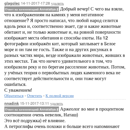
14-11-2017-17:28
удалить
glagolec
Добрый вечер! С чего вы взяли,
Ответ на комментарий Annataliya
#
что к изображениям на камнях у меня негативное
отношение? Я просто написал, что любой народ селится
вдоль реки и, соответственно знает, где и какие животные
обитают и, не только животные и, на ровной поверхности
изображает места обитания и способы охоты. На 12
фотографии изображён кит, который заплывает в Белое
море и он там не гость. Также и на других рисунках в
разных частях мира, везде изображали животных, живших в
этих местах. Так что ничего удивительного в том, что
изобразили реку и по берегам расселение животных. Потом,
у учёных теория о первобытных людях каменного века не
соответствует действительности и, они тоже могут
ошибаться.
С уважением!
Обратиться
-
Ответить
-
К полной версии
15-11-2017-13:11
удалить
nnadink
Аржеолог во мне в процентном
Ответ на комментарий Annataliya
#
соотношении очень невелик, Наташ)
Это всё подружка) её влияние.
А петроглифы очень похожи и больше всего напоминают