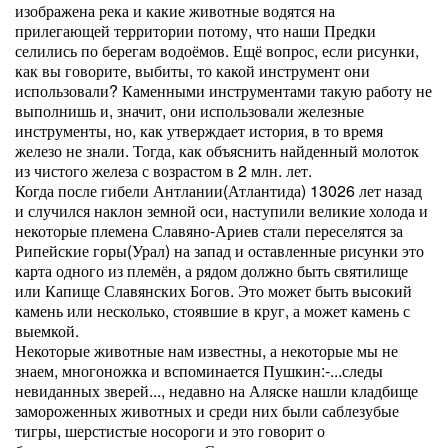
изображена река и какие животные водятся на
прилегающей территории потому, что наши Предки
селились по берегам водоёмов. Ещё вопрос, если рисунки,
как вы говорите, выбиты, то какой инструмент они
использовали? Каменными инструментами такую работу не
выполнишь и, значит, они использовали железные
инструменты, но, как утверждает история, в то время
железо не знали. Тогда, как объяснить найденный молоток
из чистого железа с возрастом в 2 млн. лет.
Когда после гибели Антлании(Атлантида) 13026 лет назад
и случился наклон земной оси, наступили великие холода и
некоторые племена Славяно-Ариев стали переселятся за
Рипейские горы(Урал) на запад и оставленные рисунки это
карта одного из племён, а рядом должно быть святилище
или Капище Славянских Богов. Это может быть высокий
камень или несколько, стоявшие в круг, а может камень с
выемкой.
Некоторые животные нам известны, а некоторые мы не
знаем, многоножка и вспоминается Пушкин:-...следы
невиданных зверей..., недавно на Аляске нашли кладбище
замороженных животных и среди них были саблезубые
тигры, шерстистые носороги и это говорит о