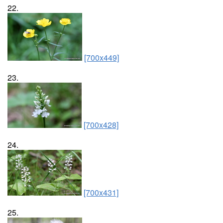
22.
[700x449]
23.
[700x428]
24.
[700x431]
25.