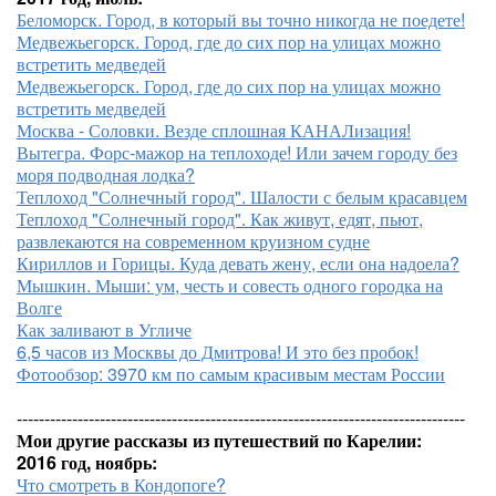
Беломорск. Город, в который вы точно никогда не поедете!
Медвежьегорск. Город, где до сих пор на улицах можно
встретить медведей
Медвежьегорск. Город, где до сих пор на улицах можно
встретить медведей
Москва - Соловки. Везде сплошная КАНАЛизация!
Вытегра. Форс-мажор на теплоходе! Или зачем городу без
моря подводная лодка?
Теплоход "Солнечный город". Шалости с белым красавцем
Теплоход "Солнечный город". Как живут, едят, пьют,
развлекаются на современном круизном судне
Кириллов и Горицы. Куда девать жену, если она надоела?
Мышкин. Мыши: ум, честь и совесть одного городка на
Волге
Как заливают в Угличе
6,5 часов из Москвы до Дмитрова! И это без пробок!
Фотообзор: 3970 км по самым красивым местам России
---------------------------------------------------------------------------------
Мои другие рассказы из путешествий по Карелии:
2016 год, ноябрь:
Что смотреть в Кондопоге?