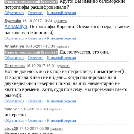
Круто! Вы именно беломорские
Ответ на комментарий Syamuka
#
петроглифы расшифровывали?
Обратиться
-
Ответить
-
К полной версии
16-10-2017-13:34
удалить
Syamuka
Annataliya
, Петроглифы Карелии, Онежского озера, а также
наскальную живопись))
Обратиться
-
Ответить
-
К полной версии
16-10-2017-13:34
удалить
Annataliya
Да, получается, это они.
Ответ на комментарий Syamuka
#
Обратиться
-
Ответить
-
К полной версии
16-10-2017-16:01
удалить
Потопешка
Вот не довелось до сих пор на петроглифы посмотреть=(((.
И водопада Кивач не видели...Когда планировала наш
двухнедельный северный поход, на них элементарно не
хватило времени. Хотя, судя по всему, мы проезжали где-то
рядом))).
Обратиться
-
Ответить
-
К полной версии
17-10-2017-06:40
удалить
mng52
интересно
Обратиться
-
Ответить
-
К полной версии
17-10-2017-09:09
удалить
atrus28
Интересно и даже очень!