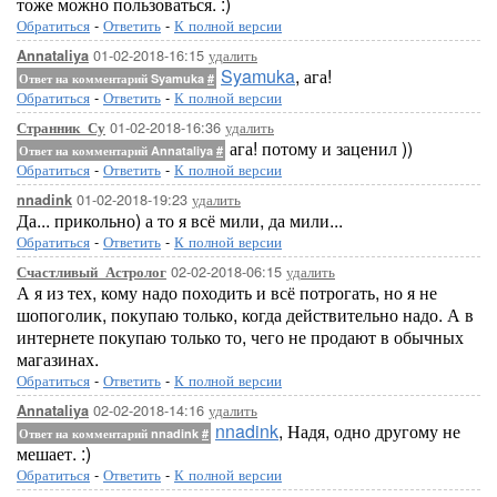
тоже можно пользоваться. :)
Обратиться
-
Ответить
-
К полной версии
01-02-2018-16:15
удалить
Annataliya
Syamuka
, ага!
Ответ на комментарий Syamuka
#
Обратиться
-
Ответить
-
К полной версии
01-02-2018-16:36
удалить
Странник_Су
ага! потому и заценил ))
Ответ на комментарий Annataliya
#
Обратиться
-
Ответить
-
К полной версии
01-02-2018-19:23
удалить
nnadink
Да... прикольно) а то я всё мили, да мили...
Обратиться
-
Ответить
-
К полной версии
02-02-2018-06:15
удалить
Счастливый_Астролог
А я из тех, кому надо походить и всё потрогать, но я не
шопоголик, покупаю только, когда действительно надо. А в
интернете покупаю только то, чего не продают в обычных
магазинах.
Обратиться
-
Ответить
-
К полной версии
02-02-2018-14:16
удалить
Annataliya
nnadink
, Надя, одно другому не
Ответ на комментарий nnadink
#
мешает. :)
Обратиться
-
Ответить
-
К полной версии