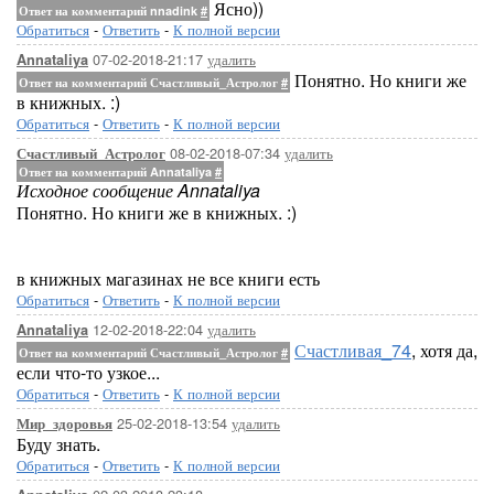
Ясно))
Ответ на комментарий nnadink
#
Обратиться
-
Ответить
-
К полной версии
07-02-2018-21:17
удалить
Annataliya
Понятно. Но книги же
Ответ на комментарий Счастливый_Астролог
#
в книжных. :)
Обратиться
-
Ответить
-
К полной версии
08-02-2018-07:34
удалить
Счастливый_Астролог
Ответ на комментарий Annataliya
#
Исходное сообщение Annataliya
Понятно. Но книги же в книжных. :)
в книжных магазинах не все книги есть
Обратиться
-
Ответить
-
К полной версии
12-02-2018-22:04
удалить
Annataliya
Счастливая_74
, хотя да,
Ответ на комментарий Счастливый_Астролог
#
если что-то узкое...
Обратиться
-
Ответить
-
К полной версии
25-02-2018-13:54
удалить
Мир_здоровья
Буду знать.
Обратиться
-
Ответить
-
К полной версии