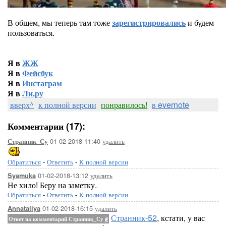
В общем, мы теперь там тоже
зарегистрировались
и будем
пользоваться.
Я в
ЖЖ
Я в
Фейсбук
Я в
Инстаграм
Я в
Ли.ру
вверх^
к полной версии
понравилось!
в evernote
Комментарии (17):
01-02-2018-11:40
удалить
Странник_Су
Обратиться
-
Ответить
-
К полной версии
01-02-2018-13:12
удалить
Syamuka
Не хило! Беру на заметку.
Обратиться
-
Ответить
-
К полной версии
01-02-2018-16:15
удалить
Annataliya
Странник-52
, кстати, у вас
Ответ на комментарий Странник_Су
#