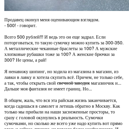
Продавец окинул меня оценивающим взглядом.
- 500! - говорит.
Всего 500 рублей!!! И ведь это он еще задрал. Если
поторговаться, то такую сумочку можно купить за 300-350.
А металлические чеканные браслеты за 100? А мужские
хлопковые рубашки тоже за 100? А женские брючки за
300? Не цены, а рай!
Я ненавижу шопинг, но ходила из магазина в магазин, из
лавки в лавку и хотела скупить всё. Причем, не только себе,
а так, чтобы открыть свой
свечной заводик
магазинчик и...
Дальше моя фантазия не имеет границ. Но...
В общем, жаль, что вся эта райская жизнь заканчивается,
когда садишься в самолет и летишь обратно в Москву. Как
только мы прибыли на наши заснеженные просторы, то
сразу с головой окунулись в реальность. Сумочки
сумочками, но сколько же всего уже надо купить вот прямо
здесь и сейчас, причем, из гораздо более необходимого. И