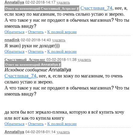
02-02-2018-14:17
удалить
Annataliya
Счастливая_74
, нее, я,
Ответ на комментарий Счастливый_Астролог
#
если хожу по магазинам, то очень сильно устаю и зверею.
А что такое у нас не продают в обычных магазинах? Что ты
имеешь ввиду?
Обратиться
-
Ответить
-
К полной версии
02-02-2018-14:43
удалить
nnadink
Я знаю) руки не доходят)))
Обратиться
-
Ответить
-
К полной версии
03-02-2018-11:38
удалить
Счастливый_Астролог
Ответ на комментарий Annataliya
#
Исходное сообщение Annataliya
Счастливая_74
, нее, я, если хожу по магазинам, то очень
сильно устаю и зверею.
А что такое у нас не продают в обычных магазинах? Что ты
имеешь ввиду?
да хотя бы вот зеркало-пленка, которую я всё купить хочу
или вот как-то купила книгу
Обратиться
-
Ответить
-
К полной версии
04-02-2018-01:14
удалить
Annataliya