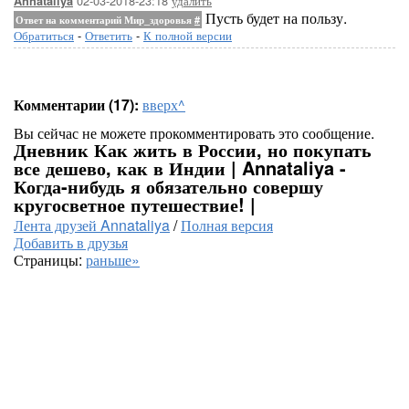
02-03-2018-23:18
удалить
Annataliya
Пусть будет на пользу.
Ответ на комментарий Мир_здоровья
#
Обратиться
-
Ответить
-
К полной версии
Комментарии (17):
вверх^
Вы сейчас не можете прокомментировать это сообщение.
Дневник Как жить в России, но покупать
все дешево, как в Индии | Annataliya -
Когда-нибудь я обязательно совершу
кругосветное путешествие! |
Лента друзей Annataliya
/
Полная версия
Добавить в друзья
Страницы:
раньше»