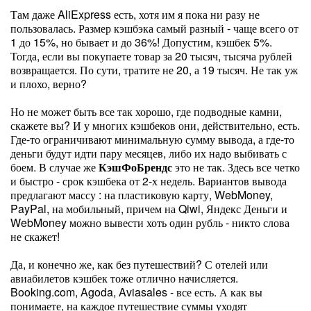
Там даже AliExpress есть, хотя им я пока ни разу не
пользовалась. Размер кэшбэка самый разный - чаще всего от
1 до 15%, но бывает и до 36%! Допустим, кэшбек 5%.
Тогда, если вы покупаете товар за 20 тысяч, тысяча рублей
возвращается. По сути, тратите не 20, а 19 тысяч. Не так уж
и плохо, верно?
Но не может быть все так хорошо, где подводные камни,
скажете вы? И у многих кэшбеков они, действительно, есть.
Где-то ограничивают минимальную сумму вывода, а где-то
деньги будут идти пару месяцев, либо их надо выбивать с
боем. В случае же
КэшФоБрендс
это не так. Здесь все четко
и быстро - срок кэшбека от 2-х недель. Вариантов вывода
предлагают массу : на пластиковую карту, WebMoney,
PayPal, на мобильный, причем на Qiwi, Яндекс Деньги и
WebMoney можно вывести хоть один рубль - никто слова
не скажет!
Да, и конечно же, как без путешествий? С отелей или
авиабилетов кэшбек тоже отлично начисляется.
Booking.com, Agoda, Aviasales - все есть. А как вы
понимаете, на каждое путешествие суммы уходят