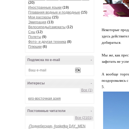
(20)
Иностранные языки
(19)
Плавания водные и подводные
(15)
Мои рассказы
(15)
Эмиграция
(13)
Велосипеды/самокаты
(12)
Некоторые прода
Сны
(12)
здесь действите
Полеты
(9)
Фото- и другая техника
(8)
добираться.
Плюшки
(6)
Мы же, как прес
Подписка по e-mail
-
зафотать не успел
А вообще торго
поздоровались с 
Интересы
-
5.
Все (1)
юго-восточная азия
Постоянные читатели
-
Все (2101)
-Поднебесная-
Assketka
DAY_MEN