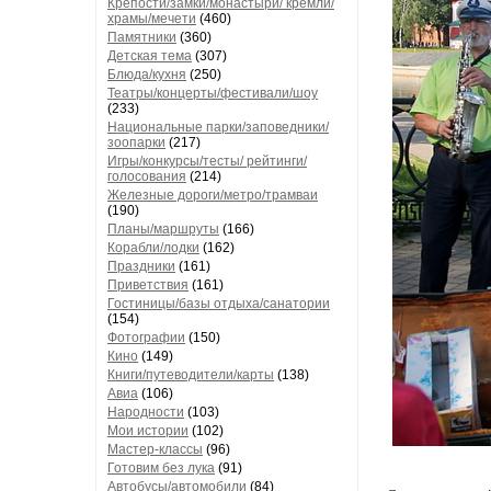
Крепости/замки/монастыри/ кремли/
храмы/мечети
(460)
Памятники
(360)
Детская тема
(307)
Блюда/кухня
(250)
Театры/концерты/фестивали/шоу
(233)
Национальные парки/заповедники/
зоопарки
(217)
Игры/конкурсы/тесты/ рейтинги/
голосования
(214)
Железные дороги/метро/трамваи
(190)
Планы/маршруты
(166)
Корабли/лодки
(162)
Праздники
(161)
Приветствия
(161)
Гостиницы/базы отдыха/санатории
(154)
Фотографии
(150)
Кино
(149)
Книги/путеводители/карты
(138)
Авиа
(106)
Народности
(103)
Мои истории
(102)
Мастер-классы
(96)
Готовим без лука
(91)
Автобусы/автомобили
(84)