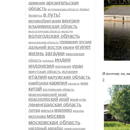
архангельская
армения
область
астраханская область
байкал
в путь!
беларусь
венгрия
великобритания
владимирская область
волгоградская область
вологда
вологодская область
германия
грузия
воронежская область
египет
дальний восток
евреи
жизнь
загадки
ивановская
индия
область
израиль
индонезия
иран
иордания
испания
иркутская область
И поэтому он, н
италия
калужская область
2.
карелия
камбоджа
кижи
карпаты
китай
костромская область
краснодарский край
красноярский край
крым
куба
ленинградская область
литва
марокко
мальта
мексика
москва
молдова
московская область
нагорный карабах
нижегородская