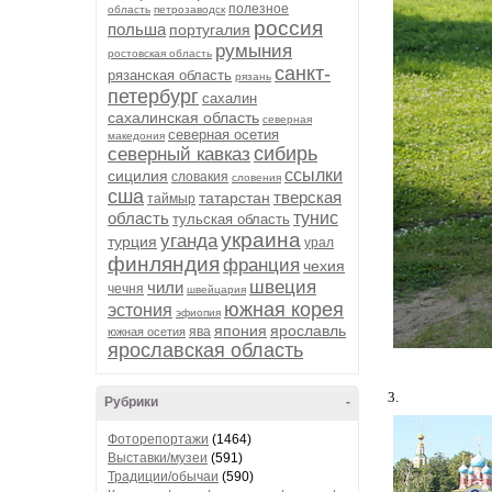
полезное
область
петрозаводск
россия
польша
португалия
румыния
ростовская область
санкт-
рязанская область
рязань
петербург
сахалин
сахалинская область
северная
северная осетия
македония
сибирь
северный кавказ
ссылки
сицилия
словакия
словения
сша
тверская
татарстан
таймыр
область
тунис
тульская область
украина
уганда
турция
урал
финляндия
франция
чехия
швеция
чили
чечня
швейцария
южная корея
эстония
эфиопия
япония
ярославль
ява
южная осетия
ярославская область
3.
Рубрики
-
Фоторепортажи
(1464)
Выставки/музеи
(591)
Традиции/обычаи
(590)