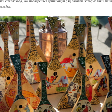
йти с теплохода, как попадаешь в длиннющий ряд палаток, которые так и маня
лалайку.