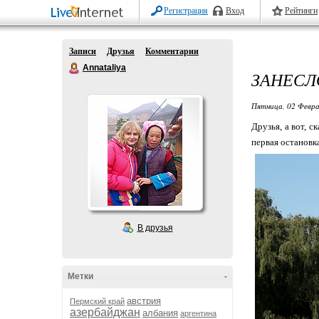
Регистрация
Вход
Рейтинги
Записи
Друзья
Комментарии
Annataliya
ЗАНЕСЛ
Пятница, 02 Февра
Друзья, а вот, 
первая остановк
В друзья
Метки
-
австрия
Пермский край
азербайджан
албания
аргентина