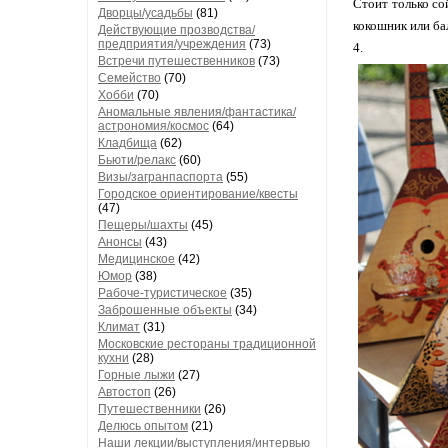
Стоит только со
Дворцы/усадьбы
(81)
кокошник или ба
Действующие прозводства/
предприятия/учреждения
(73)
4.
Встречи путешественников
(73)
Семейство
(70)
Хобби
(70)
Аномальные явления/фантастика/
астрономия/космос
(64)
Кладбища
(62)
Бьюти/релакс
(60)
Визы/загранпаспорта
(55)
Городское ориентирование/квесты
(47)
Пещеры/шахты
(45)
Анонсы
(43)
Медицинское
(42)
Юмор
(38)
Рабоче-туристическое
(35)
Заброшенные объекты
(34)
Климат
(31)
Московские рестораны традиционной
кухни
(28)
Горные лыжи
(27)
Автостоп
(26)
Путешественники
(26)
Делюсь опытом
(21)
Наши лекции/выступления/интервью