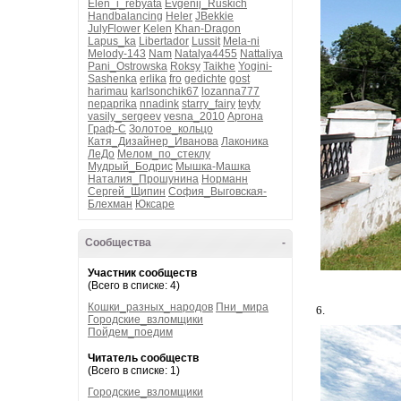
Elen_i_rebyata
Evgenij_Ruskich
Handbalancing
Heler
JBekkie
JulyFlower
Kelen
Khan-Dragon
Lapus_ka
Libertador
Lussit
Mela-ni
Melody-143
Nam
Natalya4455
Nattaliya
Pani_Ostrowska
Roksy
Taikhe
Yogini-
Sashenka
erlika
fro
gedichte
gost
harimau
karlsonchik67
lozanna777
nepaprika
nnadink
starry_fairy
teyty
vasily_sergeev
vesna_2010
Аргона
Граф-С
Золотое_кольцо
Катя_Дизайнер_Иванова
Лаконика
ЛеДо
Мелом_по_стеклу
Мудрый_Бодрис
Мышка-Машка
Наталия_Прошунина
Норманн
Сергей_Щипин
София_Выговская-
Блехман
Юксаре
Сообщества
-
Участник сообществ
(Всего в списке: 4)
Кошки_разных_народов
Пни_мира
6.
Городские_взломщики
Пойдем_поедим
Читатель сообществ
(Всего в списке: 1)
Городские_взломщики