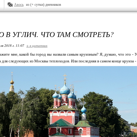
Авось
из (+ сутки) дневников
О В УГЛИЧ. ЧТО ТАМ СМОТРЕТЬ?
ля 2018 г. 11:07
+ в цитатник
скажите мне, какой бы город вы назвали самым круизным? Я, думаю, что это - 
а для следующих из Москвы теплоходов. Или последняя в самом конце круиза - 