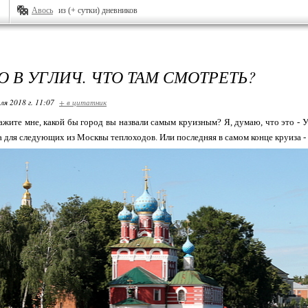
Авось
из (+ сутки) дневников
О В УГЛИЧ. ЧТО ТАМ СМОТРЕТЬ?
ля 2018 г. 11:07
+ в цитатник
скажите мне, какой бы город вы назвали самым круизным? Я, думаю, что это - 
а для следующих из Москвы теплоходов. Или последняя в самом конце круиза - 