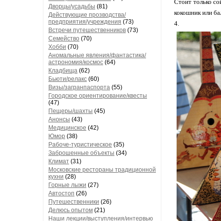
Стоит только со
Дворцы/усадьбы
(81)
кокошник или ба
Действующие прозводства/
предприятия/учреждения
(73)
4.
Встречи путешественников
(73)
Семейство
(70)
Хобби
(70)
Аномальные явления/фантастика/
астрономия/космос
(64)
Кладбища
(62)
Бьюти/релакс
(60)
Визы/загранпаспорта
(55)
Городское ориентирование/квесты
(47)
Пещеры/шахты
(45)
Анонсы
(43)
Медицинское
(42)
Юмор
(38)
Рабоче-туристическое
(35)
Заброшенные объекты
(34)
Климат
(31)
Московские рестораны традиционной
кухни
(28)
Горные лыжи
(27)
Автостоп
(26)
Путешественники
(26)
Делюсь опытом
(21)
Наши лекции/выступления/интервью