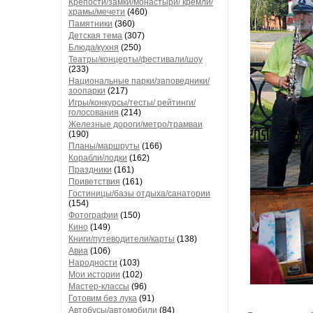
Крепости/замки/монастыри/ кремли/
храмы/мечети
(460)
Памятники
(360)
Детская тема
(307)
Блюда/кухня
(250)
Театры/концерты/фестивали/шоу
(233)
Национальные парки/заповедники/
зоопарки
(217)
Игры/конкурсы/тесты/ рейтинги/
голосования
(214)
Железные дороги/метро/трамваи
(190)
Планы/маршруты
(166)
Корабли/лодки
(162)
Праздники
(161)
Приветствия
(161)
Гостиницы/базы отдыха/санатории
(154)
Фотографии
(150)
Кино
(149)
Книги/путеводители/карты
(138)
Авиа
(106)
Народности
(103)
Мои истории
(102)
Мастер-классы
(96)
Готовим без лука
(91)
Автобусы/автомобили
(84)