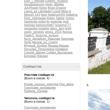
Elen_i_rebyata
Evgenij_Ruskich
Handbalancing
Heler
JBekkie
JulyFlower
Kelen
Khan-Dragon
Lapus_ka
Libertador
Lussit
Mela-ni
Melody-143
Nam
Natalya4455
Nattaliya
Pani_Ostrowska
Roksy
Taikhe
Yogini-
Sashenka
erlika
fro
gedichte
gost
harimau
karlsonchik67
lozanna777
nepaprika
nnadink
starry_fairy
teyty
vasily_sergeev
vesna_2010
Аргона
Граф-С
Золотое_кольцо
Катя_Дизайнер_Иванова
Лаконика
ЛеДо
Мелом_по_стеклу
Мудрый_Бодрис
Мышка-Машка
Наталия_Прошунина
Норманн
Сергей_Щипин
София_Выговская-
Блехман
Юксаре
Сообщества
-
Участник сообществ
(Всего в списке: 4)
Кошки_разных_народов
Пни_мира
6.
Городские_взломщики
Пойдем_поедим
Читатель сообществ
(Всего в списке: 1)
Городские_взломщики