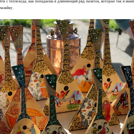
йти с теплохода, как попадаешь в длиннющий ряд палаток, которые так и маня
лалайку.