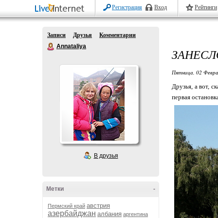
Регистрация
Вход
Рейтинги
Записи
Друзья
Комментарии
Annataliya
ЗАНЕСЛ
Пятница, 02 Февра
Друзья, а вот, 
первая остановк
В друзья
Метки
-
австрия
Пермский край
азербайджан
албания
аргентина