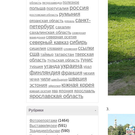
полезное
область
петрозаводск
россия
польша
португалия
румыния
ростовская область
санкт-
рязанская область
рязань
петербург
сахалин
сахалинская область
северная
северная осетия
македония
сибирь
северный кавказ
ссылки
сицилия
словакия
словения
сша
тверская
татарстан
таймыр
область
тунис
тульская область
украина
уганда
турция
урал
финляндия
франция
чехия
швеция
чили
чечня
швейцария
южная корея
эстония
эфиопия
япония
ярославль
ява
южная осетия
ярославская область
3.
Рубрики
-
Фоторепортажи
(1464)
Выставки/музеи
(591)
Традиции/обычаи
(590)