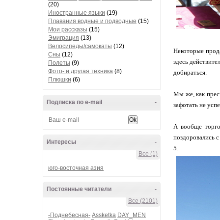
(20)
Иностранные языки
(19)
Плавания водные и подводные
(15)
Мои рассказы
(15)
Эмиграция
(13)
Велосипеды/самокаты
(12)
Некоторые прода
Сны
(12)
здесь действите
Полеты
(9)
Фото- и другая техника
(8)
добираться.
Плюшки
(6)
Мы же, как прес
Подписка по e-mail
-
зафотать не успел
А вообще торго
поздоровались с 
Интересы
-
5.
Все (1)
юго-восточная азия
Постоянные читатели
-
Все (2101)
-Поднебесная-
Assketka
DAY_MEN