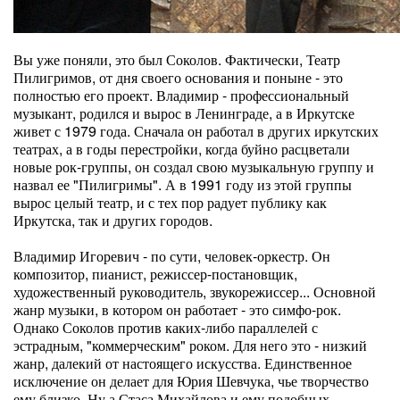
Вы уже поняли, это был Соколов. Фактически, Театр
Пилигримов, от дня своего основания и поныне - это
полностью его проект. Владимир - профессиональный
музыкант, родился и вырос в Ленинграде, а в Иркутске
живет с 1979 года. Сначала он работал в других иркутских
театрах, а в годы перестройки, когда буйно расцветали
новые рок-группы, он создал свою музыкальную группу и
назвал ее "Пилигримы". А в 1991 году из этой группы
вырос целый театр, и с тех пор радует публику как
Иркутска, так и других городов.
Владимир Игоревич - по сути, человек-оркестр. Он
композитор, пианист, режиссер-постановщик,
художественный руководитель, звукорежиссер... Основной
жанр музыки, в котором он работает - это симфо-рок.
Однако Соколов против каких-либо параллелей с
эстрадным, "коммерческим" роком. Для него это - низкий
жанр, далекий от настоящего искусства. Единственное
исключение он делает для Юрия Шевчука, чье творчество
ему близко. Ну а Стаса Михайлова и ему подобных