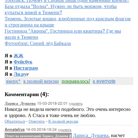
База отдыха "Волна". Нужно ли быть моржом, чтобы
купаться зимой в Тюмени?
Тюмень. Золотые кошки, влюбленные под красным флагом
и строганина на крыше
Гостиница "Аврора". Гостиница или квартира? Где мы
жили в Тюмени
Фотообзор: Синий лёд Байкала
Я в
ЖЖ
Я в
Фейсбук
Я в
Инстаграм
Я в
Ли.ру
е
вверх^
к полной версии
понравилось!
в evernote
Комментарии (4):
15-03-2018-22:01
удалить
Лариса_Дунаева
Никогда не видела ничего подобного. Это очень интересно
и здорово. А Стаса я тоже очень не люблю.
Обратиться
-
Ответить
-
К полной версии
16-03-2018-19:24
удалить
Annataliya
Лариса_Дунаева
, насчет
Ответ на комментарий Лариса_Дунаева
#