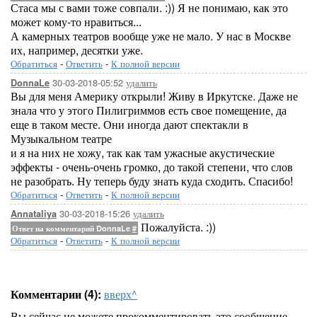
Стаса мы с вами тоже совпали. :)) Я не понимаю, как это
может кому-то нравиться...
А камерных театров вообще уже не мало. У нас в Москве
их, например, десятки уже.
Обратиться
-
Ответить
-
К полной версии
30-03-2018-05:52
удалить
DonnaLe
Вы для меня Америку открыли! Живу в Иркутске. Даже не
знала что у этого Пилигриммов есть свое помещение, да
еще в таком месте. Они иногда дают спектакли в
Музыкальном театре
и я на них не хожу, так как там ужасные акустические
эффекты - очень-очень громко, до такой степени, что слов
не разобрать. Ну теперь буду знать куда сходить. Спасибо!
Обратиться
-
Ответить
-
К полной версии
30-03-2018-15:26
удалить
Annataliya
Пожалуйста. :))
Ответ на комментарий DonnaLe
#
Обратиться
-
Ответить
-
К полной версии
Комментарии (4):
вверх^
Вы сейчас не можете прокомментировать это сообщение.