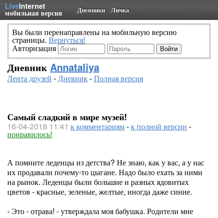
Live
Internet
Дневники
Личка
мобильная версия
Вы были перенаправлены на мобильную версию
страницы.
Вернуться!
Авторизация
Дневник
Annataliya
Лента друзей
-
Дневник
-
Полная версия
Самый сладкий в мире музей!
16-04-2018 11:41
к комментариям
-
к полной версии
-
понравилось!
А помните леденцы из детства? Не знаю, как у вас, а у нас
их продавали почему-то цыгане. Надо было ехать за ними
на рынок. Леденцы были большие и разных ядовитых
цветов - красные, зеленые, желтые, иногда даже синие.
- Это - отрава! - утверждала моя бабушка. Родители мне