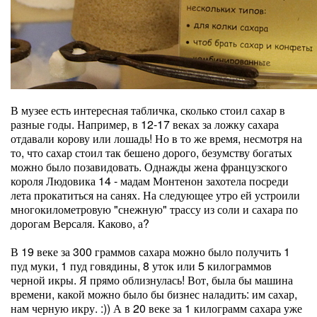
В музее есть интересная табличка, сколько стоил сахар в
разные годы. Например, в 12-17 веках за ложку сахара
отдавали корову или лошадь! Но в то же время, несмотря на
то, что сахар стоил так бешено дорого, безумству богатых
можно было позавидовать. Однажды жена французского
короля Людовика 14 - мадам Монтенон захотела посреди
лета прокатиться на санях. На следующее утро ей устроили
многокилометровую "снежную" трассу из соли и сахара по
дорогам Версаля. Каково, а?
В 19 веке за 300 граммов сахара можно было получить 1
пуд муки, 1 пуд говядины, 8 уток или 5 килограммов
черной икры. Я прямо облизнулась! Вот, была бы машина
времени, какой можно было бы бизнес наладить: им сахар,
нам черную икру. :)) А в 20 веке за 1 килограмм сахара уже