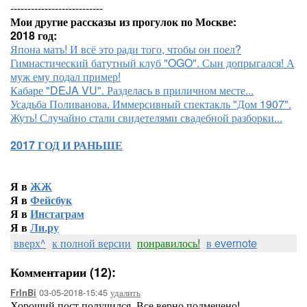
---------------------------
Мои другие рассказы из прогулок по Москве:
2018 год:
Япона мать! И всё это ради того, чтобы он поел?
Гимнастический батутный клуб "OGO". Сын допрыгался! А
муж ему подал пример!
Кабаре "DEJA VU". Разделась в приличном месте...
Усадьба Поливанова. Иммерсивный спектакль "Дом 1907".
Жуть! Случайно стали свидетелями свадебной разборки...
2017 ГОД И РАНЬШЕ
Я в
ЖЖ
Я в
Фейсбук
Я в
Инстаграм
Я в
Ли.ру
вверх^
к полной версии
понравилось!
в evernote
Комментарии (12):
03-05-2018-15:45
удалить
FrInBi
Хороший пост получился. Все верно подмечено!