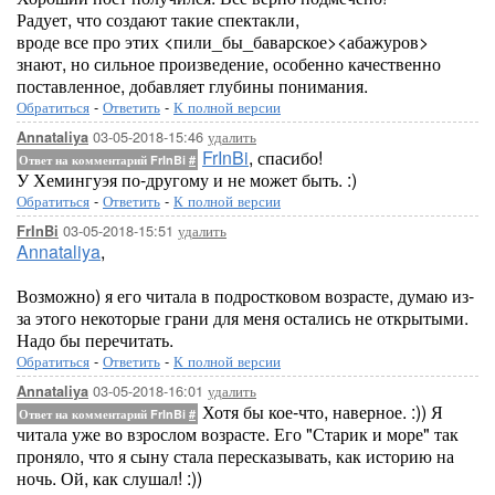
Радует, что создают такие спектакли,
вроде все про этих <пили_бы_баварское><абажуров>
знают, но сильное произведение, особенно качественно
поставленное, добавляет глубины понимания.
Обратиться
-
Ответить
-
К полной версии
03-05-2018-15:46
удалить
Annataliya
FrInBi
, спасибо!
Ответ на комментарий FrInBi
#
У Хемингуэя по-другому и не может быть. :)
Обратиться
-
Ответить
-
К полной версии
03-05-2018-15:51
удалить
FrInBi
Annataliya
,
Возможно) я его читала в подростковом возрасте, думаю из-
за этого некоторые грани для меня остались не открытыми.
Надо бы перечитать.
Обратиться
-
Ответить
-
К полной версии
03-05-2018-16:01
удалить
Annataliya
Хотя бы кое-что, наверное. :)) Я
Ответ на комментарий FrInBi
#
читала уже во взрослом возрасте. Его "Старик и море" так
проняло, что я сыну стала пересказывать, как историю на
ночь. Ой, как слушал! :))