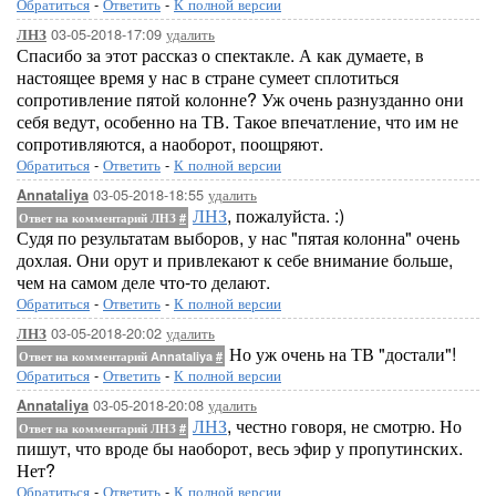
Обратиться
-
Ответить
-
К полной версии
03-05-2018-17:09
удалить
ЛНЗ
Спасибо за этот рассказ о спектакле. А как думаете, в
настоящее время у нас в стране сумеет сплотиться
сопротивление пятой колонне? Уж очень разнузданно они
себя ведут, особенно на ТВ. Такое впечатление, что им не
сопротивляются, а наоборот, поощряют.
Обратиться
-
Ответить
-
К полной версии
03-05-2018-18:55
удалить
Annataliya
ЛНЗ
, пожалуйста. :)
Ответ на комментарий ЛНЗ
#
Судя по результатам выборов, у нас "пятая колонна" очень
дохлая. Они орут и привлекают к себе внимание больше,
чем на самом деле что-то делают.
Обратиться
-
Ответить
-
К полной версии
03-05-2018-20:02
удалить
ЛНЗ
Но уж очень на ТВ "достали"!
Ответ на комментарий Annataliya
#
Обратиться
-
Ответить
-
К полной версии
03-05-2018-20:08
удалить
Annataliya
ЛНЗ
, честно говоря, не смотрю. Но
Ответ на комментарий ЛНЗ
#
пишут, что вроде бы наоборот, весь эфир у пропутинских.
Нет?
Обратиться
-
Ответить
-
К полной версии