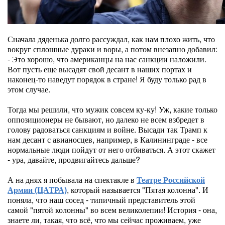
Сначала дяденька долго рассуждал, как нам плохо жить, что
вокруг сплошные дураки и воры, а потом внезапно добавил:
- Это хорошо, что американцы на нас санкции наложили.
Вот пусть еще высадят свой десант в наших портах и
наконец-то наведут порядок в стране! Я буду только рад в
этом случае.
Тогда мы решили, что мужик совсем ку-ку! Уж, какие только
оппозиционеры не бывают, но далеко не всем взбредет в
голову радоваться санкциям и войне. Высади так Трамп к
нам десант с авианосцев, например, в Калининграде - все
нормальные люди пойдут от него отбиваться. А этот скажет
- ура, давайте, продвигайтесь дальше?
А на днях я побывала на спектакле в
Театре Российской
Армии (ЦАТРА)
, который называется "Пятая колонна". И
поняла, что наш сосед - типичный представитель этой
самой "пятой колонны" во всем великолепии! История - она,
знаете ли, такая, что всё, что мы сейчас проживаем, уже