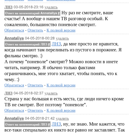
03-05-2018-23:16
удалить
ЛНЗ
Ну раз не смотрите, ваше
Ответ на комментарий Annataliya
#
счастье! А вообще о нашем ТВ разговор особый. К
сожалению, большинство поневоле смотрит.
Обратиться
-
Ответить
-
К полной версии
04-05-2018-00:28
удалить
Annataliya
ЛНЗ
, да мне просто не нравится,
Ответ на комментарий ЛНЗ
#
когда начинают там переливать из пустого в порожнее. Я
фильмы смотрю. :)
А почему "поневоле" смотрят? Можно новости в инете
читать, например. Я обычно только фактами
ограничиваюсь, мне этого хватает, чтобы понять, что к
чему. :)
Обратиться
-
Ответить
-
К полной версии
04-05-2018-02:37
удалить
ЛНЗ
Страна у нас большая и есть места, где люди ничего кроме
ТВ не смотрят. Вот поэтому "поневоле".
Обратиться
-
Ответить
-
К полной версии
04-05-2018-21:42
удалить
Annataliya
ЛНЗ
, ну, не знаю. Мне кажется, что
Ответ на комментарий ЛНЗ
#
все-таки специально их никто все равно не заставляет. Так