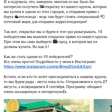
И я подумала, что, наверное, многим из вас было бы
интересно получить 🖼️открытку из нашего круиза, которые
мы купим в одном из этих городов, а отправим прямо с
борта 🛳️теплохода - ведь там будет стоять специальный 📮
почтовый ящик для отправки корреспонденции!
Так вот, открытки мы и будем в этот раз разыгрывать. 10
победителям мы вышлем открытки прямо из нашего круиза.
При этом вы сами выберете 🏙️город, в котором мы их
должны купить. Во как☺️!
Как же стать одним из 10 победителей?
Все очень просто! Подробности у меня в Инстаграме:
https://www.instagram.com/p/BmqDUeAAXqn/
Кстати, если кто-то хочет присоединиться к нашему круизу,
то мы будем рады - места пока есть. Отправляемся в путь 27
августа, а возвращаемся 3 сентября. Программу обещают
очень насыщенную и интересную👍.