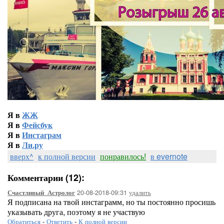
Я в
ЖЖ
Я в
Фейсбук
Я в
Инстаграм
Я в
Ли.ру
вверх^
к полной версии
понравилось!
в evernote
Комментарии (12):
20-08-2018-09:31
удалить
Счастливый_Астролог
Я подписана на твой инстаграмм, но ты постоянно просишь
указывать друга, поэтому я не участвую
Обратиться
-
Ответить
-
К полной версии