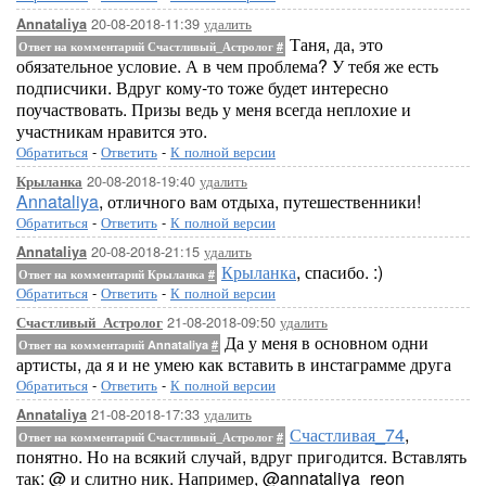
20-08-2018-11:39
удалить
Annataliya
Таня, да, это
Ответ на комментарий Счастливый_Астролог
#
обязательное условие. А в чем проблема? У тебя же есть
подписчики. Вдруг кому-то тоже будет интересно
поучаствовать. Призы ведь у меня всегда неплохие и
участникам нравится это.
Обратиться
-
Ответить
-
К полной версии
20-08-2018-19:40
удалить
Крыланка
Annataliya
, отличного вам отдыха, путешественники!
Обратиться
-
Ответить
-
К полной версии
20-08-2018-21:15
удалить
Annataliya
Крыланка
, спасибо. :)
Ответ на комментарий Крыланка
#
Обратиться
-
Ответить
-
К полной версии
21-08-2018-09:50
удалить
Счастливый_Астролог
Да у меня в основном одни
Ответ на комментарий Annataliya
#
артисты, да я и не умею как вставить в инстаграмме друга
Обратиться
-
Ответить
-
К полной версии
21-08-2018-17:33
удалить
Annataliya
Счастливая_74
,
Ответ на комментарий Счастливый_Астролог
#
понятно. Но на всякий случай, вдруг пригодится. Вставлять
так: @ и слитно ник. Например, @annataliya_reon