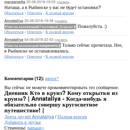
25-08-2018-19:03
удалить
margareetta
Наташа, а в Рыбинске у вас не будет остановки?
Обратиться
-
Ответить
-
К полной версии
25-08-2018-19:38
удалить
Annataliya
Пожалуйста. :)
Ответ на комментарий Счастливый_Астролог
#
Обратиться
-
Ответить
-
К полной версии
04-09-2018-22:53
удалить
Annataliya
Только сейчас прочитала. Нее,
Ответ на комментарий margareetta
#
в Рыбинске не останавливались.
Обратиться
-
Ответить
-
К полной версии
Комментарии (12):
вверх^
Вы сейчас не можете прокомментировать это сообщение.
Дневник Кто в круиз? Кому открытки из
круиза? | Annataliya - Когда-нибудь я
обязательно совершу кругосветное
путешествие! |
Лента друзей Annataliya
/
Полная версия
Добавить в друзья
Страницы:
раньше»