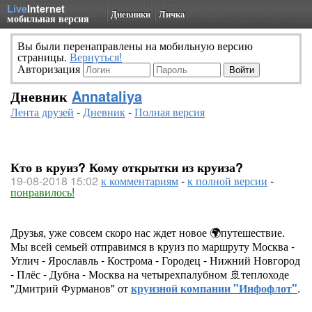
Live
Internet
Дневники
Личка
мобильная версия
Вы были перенаправлены на мобильную версию
страницы.
Вернуться!
Авторизация
Дневник
Annataliya
Лента друзей
-
Дневник
-
Полная версия
Кто в круиз? Кому открытки из круиза?
19-08-2018 15:02
к комментариям
-
к полной версии
-
понравилось!
Друзья, уже совсем скоро нас ждет новое 🌍путешествие.
Мы всей семьей отправимся в круиз по маршруту Москва -
Углич - Ярославль - Кострома - Городец - Нижний Новгород
- Плёс - Дубна - Москва на четырехпалубном 🚢теплоходе
"Дмитрий Фурманов" от
круизной компании "Инфофлот"
.