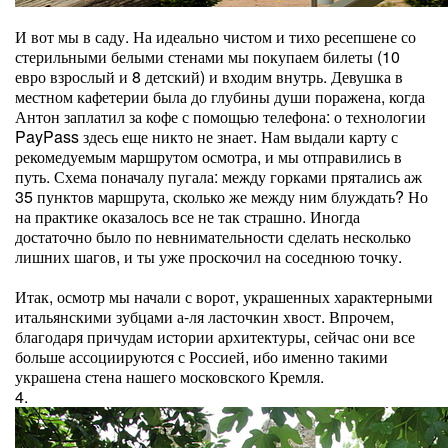
И вот мы в саду. На идеально чистом и тихо ресепшене со
стерильными белыми стенами мы покупаем билеты (10
евро взрослый и 8 детский) и входим внутрь. Девушка в
местном кафетерии была до глубины души поражена, когда
Антон заплатил за кофе с помощью телефона: о технологии
PayPass здесь еще никто не знает. Нам выдали карту с
рекомедуемым маршрутом осмотра, и мы отправились в
путь. Схема поначалу пугала: между горками прятались аж
35 пунктов маршрута, сколько же между ним блуждать? Но
на практике оказалось все не так страшно. Иногда
достаточно было по невнимательности сделать несколько
лишних шагов, и ты уже проскочил на соседнюю точку.
Итак, осмотр мы начали с ворот, украшенных характерными
итальянскими зубцами а-ля ласточкин хвост. Впрочем,
благодаря причудам истории архитектуры, сейчас они все
больше ассоциируются с Россией, ибо именно такими
украшена стена нашего московского Кремля.
4.