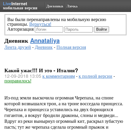
Live
Internet
Дневники
Личка
мобильная версия
Вы были перенаправлены на мобильную версию
страницы.
Вернуться!
Авторизация
Дневник
Annataliya
Лента друзей
-
Дневник
-
Полная версия
Какой ужас!!! И это - Италия?
12-09-2018 13:05
к комментариям
-
к полной версии
-
понравилось!
Из-под земли выскочила огромная Черепаха, на спине
которой возвышался трон, а на троне восседала принцесса.
Черепаха и принцесса уставились на двух борющихся
гигантов, а вокруг бродили драконы, слоны и медведи...
Вдруг из реки вынырнул огромный кит, раскрыл зубастую
пасть; тут же черепаха сделала огромный прыжок и