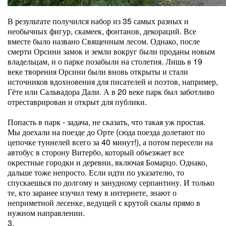
В результате получился набор из 35 самых разных и
необычных фигур, скамеек, фонтанов, декораций. Все
вместе было названо Священным лесом. Однако, после
смерти Орсини замок и земли вокруг были проданы новым
владельцам, и о парке позабыли на столетия. Лишь в 19
веке творения Орсини были вновь открыты и стали
источников вдохновения для писателей и поэтов, например,
Гёте или Сальвадора Дали. А в 20 веке парк был заботливо
отреставрирован и открыт для публики.
Попасть в парк - задача, не сказать, что такая уж простая.
Мы доехали на поезде до Орте (сюда поезда долетают по
цепочке туннелей всего за 40 минут!), а потом пересели на
автобус в сторону Витербо, который объезжает все
окрестные городки и деревни, включая Бомарцо. Однако,
дальше тоже непросто. Если идти по указателю, то
спускаешься по долгому и занудному серпантину. И только
те, кто заранее изучил тему в интернете, знают о
неприметной лесенке, ведущей с крутой скалы прямо в
нужном направлении.
3.