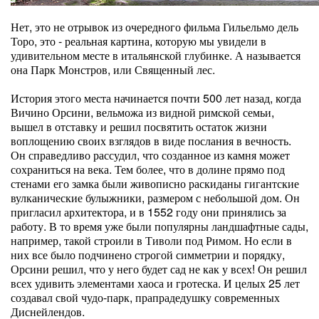
Нет, это не отрывок из очередного фильма Гильельмо дель
Торо, это - реальная картина, которую мы увидели в
удивительном месте в итальянской глубинке. А называется
она Парк Монстров, или Священный лес.
История этого места начинается почти 500 лет назад, когда
Вичино Орсини, вельможа из видной римской семьи,
вышел в отставку и решил посвятить остаток жизни
воплощению своих взглядов в виде послания в вечность.
Он справедливо рассудил, что созданное из камня может
сохраниться на века. Тем более, что в долине прямо под
стенами его замка были живописно раскиданы гигантские
вулканические булыжники, размером с небольшой дом. Он
пригласил архитектора, и в 1552 году они принялись за
работу. В то время уже были популярны ландшафтные сады,
например, такой строили в Тиволи под Римом. Но если в
них все было подчинено строгой симметрии и порядку,
Орсини решил, что у него будет сад не как у всех! Он решил
всех удивить элементами хаоса и гротеска. И целых 25 лет
создавал свой чудо-парк, прапрадедушку современных
Диснейлендов.