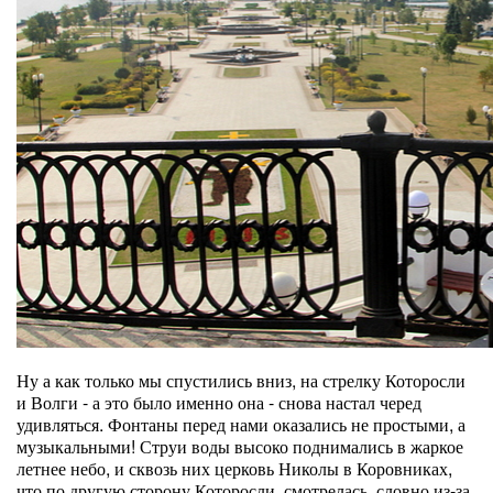
Ну а как только мы спустились вниз, на стрелку Которосли
и Волги - а это было именно она - снова настал черед
удивляться. Фонтаны перед нами оказались не простыми, а
музыкальными! Струи воды высоко поднимались в жаркое
летнее небо, и сквозь них церковь Николы в Коровниках,
что по другую сторону Которосли, смотрелась, словно из-за