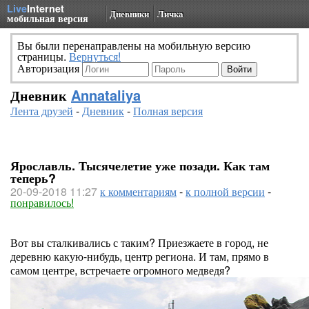
Live
Internet
Дневники
Личка
мобильная версия
Вы были перенаправлены на мобильную версию
страницы.
Вернуться!
Авторизация
Дневник
Annataliya
Лента друзей
-
Дневник
-
Полная версия
Ярославль. Тысячелетие уже позади. Как там
теперь?
20-09-2018 11:27
к комментариям
-
к полной версии
-
понравилось!
Вот вы сталкивались с таким? Приезжаете в город, не
деревню какую-нибудь, центр региона. И там, прямо в
самом центре, встречаете огромного медведя?