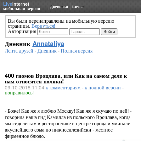
Live
Internet
Дневники
Личка
мобильная версия
Вы были перенаправлены на мобильную версию
страницы.
Вернуться!
Авторизация
Дневник
Annataliya
Лента друзей
-
Дневник
-
Полная версия
400 гномов Вроцлава, или Как на самом деле к
нам относятся поляки!
09-10-2018 11:04
к комментариям
-
к полной версии
-
понравилось!
- Боже! Как же я люблю Москву! Как же я скучаю по ней! -
говорила наша гид Камилла из польского Вроцлава, когда
мы сидели там в ресторанчике в центре города и уминали
вкуснейшего сома по нижнесилезийски - местное
фирменное блюдо.