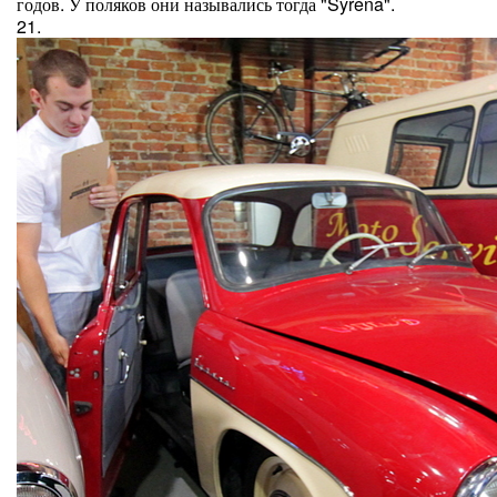
годов. У поляков они назывались тогда "Syrena".
21.