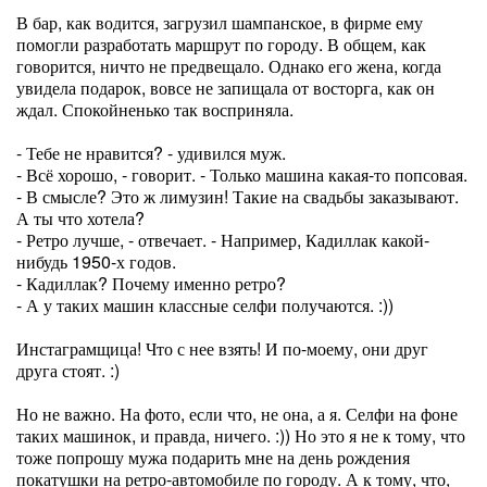
В бар, как водится, загрузил шампанское, в фирме ему
помогли разработать маршрут по городу. В общем, как
говорится, ничто не предвещало. Однако его жена, когда
увидела подарок, вовсе не запищала от восторга, как он
ждал. Спокойненько так восприняла.
- Тебе не нравится? - удивился муж.
- Всё хорошо, - говорит. - Только машина какая-то попсовая.
- В смысле? Это ж лимузин! Такие на свадьбы заказывают.
А ты что хотела?
- Ретро лучше, - отвечает. - Например, Кадиллак какой-
нибудь 1950-х годов.
- Кадиллак? Почему именно ретро?
- А у таких машин классные селфи получаются. :))
Инстаграмщица! Что с нее взять! И по-моему, они друг
друга стоят. :)
Но не важно. На фото, если что, не она, а я. Селфи на фоне
таких машинок, и правда, ничего. :)) Но это я не к тому, что
тоже попрошу мужа подарить мне на день рождения
покатушки на ретро-автомобиле по городу. А к тому, что,