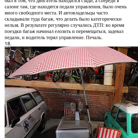
был в том, что двигатель находился сзади, а спереди в
салоне там, где находятся педали управления, было очень
много свободного места. И автовладельцы часто
складывали туда багаж, что делать было категорически
нельзя. В результате регулярно случались ДТП: во время
поездки багаж начинал елозить и перемещаться, задевал
педали, и водитель терял управление. Печаль.
18.