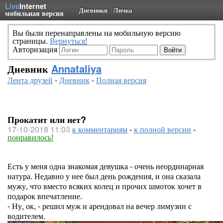
Live
Internet
Дневники
Личка
мобильная версия
Вы были перенаправлены на мобильную версию
страницы.
Вернуться!
Авторизация
Дневник
Annataliya
Лента друзей
-
Дневник
-
Полная версия
Прокатит или нет?
17-10-2018 11:03
к комментариям
-
к полной версии
-
понравилось!
Есть у меня одна знакомая девушка - очень неординарная
натура. Недавно у нее был день рождения, и она сказала
мужу, что вместо всяких колец и прочих шмоток хочет в
подарок впечатление.
- Ну, ок, - решил муж и арендовал на вечер лимузин с
водителем.