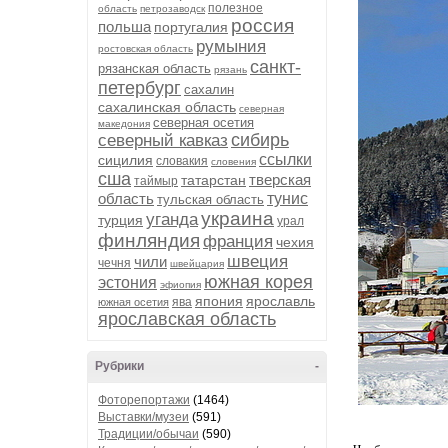
полезное
область
петрозаводск
россия
польша
португалия
румыния
ростовская область
санкт-
рязанская область
рязань
петербург
сахалин
сахалинская область
северная
северная осетия
македония
сибирь
северный кавказ
ссылки
сицилия
словакия
словения
сша
тверская
татарстан
таймыр
область
тунис
тульская область
украина
уганда
турция
урал
финляндия
франция
чехия
швеция
чили
чечня
швейцария
южная корея
эстония
эфиопия
япония
ярославль
ява
южная осетия
ярославская область
Рубрики
-
Фоторепортажи
(1464)
Выставки/музеи
(591)
Традиции/обычаи
(590)