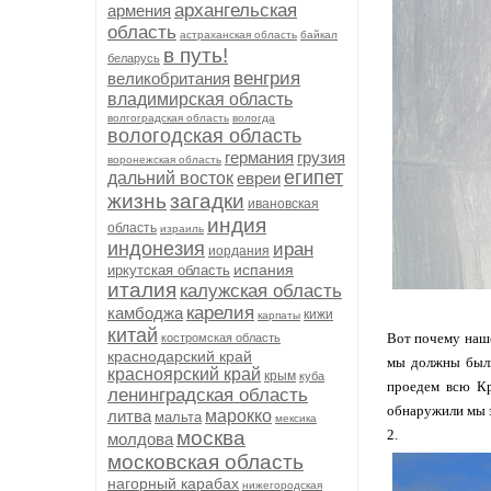
архангельская
армения
область
астраханская область
байкал
в путь!
беларусь
венгрия
великобритания
владимирская область
волгоградская область
вологда
вологодская область
германия
грузия
воронежская область
египет
дальний восток
евреи
жизнь
загадки
ивановская
индия
область
израиль
индонезия
иран
иордания
испания
иркутская область
италия
калужская область
карелия
камбоджа
кижи
карпаты
китай
Вот почему наше
костромская область
краснодарский край
мы должны были
красноярский край
крым
куба
проедем всю Кр
ленинградская область
обнаружили мы э
литва
марокко
мальта
мексика
москва
2.
молдова
московская область
нагорный карабах
нижегородская