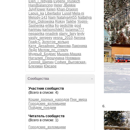
Elen_i_rebyata
Evgenij_Ruskich
Handbalancing
Heler
JBekkie
JulyFlower
Kelen
Khan-Dragon
Lapus_ka
Libertador
Lussit
Mela-ni
Melody-143
Nam
Natalya4455
Nattaliya
Pani_Ostrowska
Roksy
Taikhe
Yogini-
Sashenka
erlika
fro
gedichte
gost
harimau
karlsonchik67
lozanna777
nepaprika
nnadink
starry_fairy
teyty
vasily_sergeev
vesna_2010
Аргона
Граф-С
Золотое_кольцо
Катя_Дизайнер_Иванова
Лаконика
ЛеДо
Мелом_по_стеклу
Мудрый_Бодрис
Мышка-Машка
Наталия_Прошунина
Норманн
Сергей_Щипин
София_Выговская-
Блехман
Юксаре
Сообщества
-
Участник сообществ
(Всего в списке: 4)
Кошки_разных_народов
Пни_мира
Городские_взломщики
6.
Пойдем_поедим
Читатель сообществ
(Всего в списке: 1)
Городские_взломщики