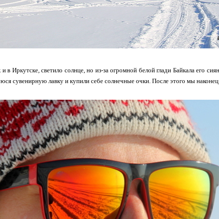
к и в Иркутске, светило солнце, но из-за огромной белой глади Байкала его с
ся сувенирную лавку и купили себе солнечные очки. После этого мы наконец с