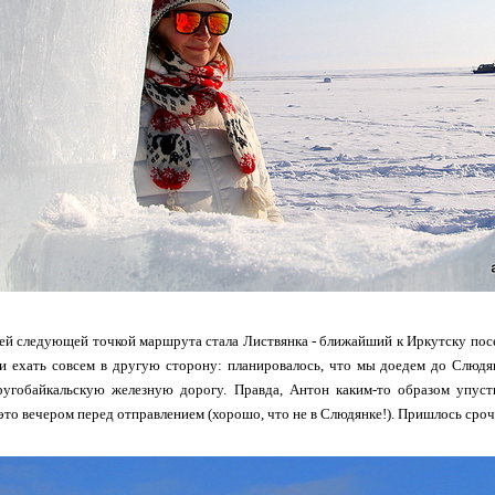
й следующей точкой маршрута стала Листвянка - ближайший к Иркутску поселок
 ехать совсем в другую сторону: планировалось, что мы доедем до Слюдян
угобайкальскую железную дорогу. Правда, Антон каким-то образом упусти
то вечером перед отправлением (хорошо, что не в Слюдянке!). Пришлось срочн