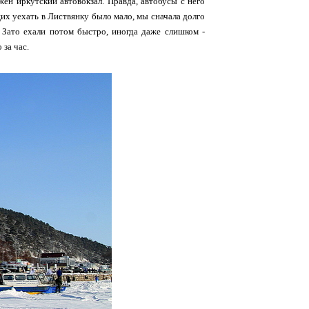
ен иркутский автовокзал. Правда, автобусы с него
их уехать в Листвянку было мало, мы сначала долго
 Зато ехали потом быстро, иногда даже слишком -
 за час.