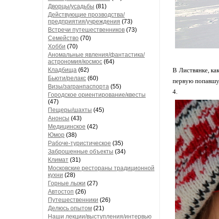
Дворцы/усадьбы
(81)
Действующие прозводства/
предприятия/учреждения
(73)
Встречи путешественников
(73)
Семейство
(70)
Хобби
(70)
Аномальные явления/фантастика/
астрономия/космос
(64)
Кладбища
(62)
В Листвянке, ка
Бьюти/релакс
(60)
первую попавшую
Визы/загранпаспорта
(55)
4.
Городское ориентирование/квесты
(47)
Пещеры/шахты
(45)
Анонсы
(43)
Медицинское
(42)
Юмор
(38)
Рабоче-туристическое
(35)
Заброшенные объекты
(34)
Климат
(31)
Московские рестораны традиционной
кухни
(28)
Горные лыжи
(27)
Автостоп
(26)
Путешественники
(26)
Делюсь опытом
(21)
Наши лекции/выступления/интервью