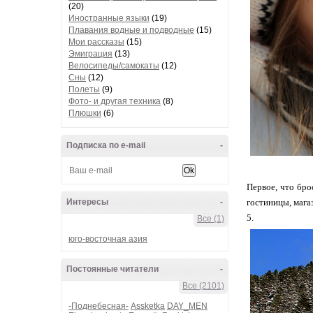
(20)
Иностранные языки
(19)
Плавания водные и подводные
(15)
Мои рассказы
(15)
Эмиграция
(13)
Велосипеды/самокаты
(12)
Сны
(12)
Полеты
(9)
Фото- и другая техника
(8)
Плюшки
(6)
Подписка по e-mail
-
Первое, что бро
Интересы
-
гостиницы, мага
5.
Все (1)
юго-восточная азия
Постоянные читатели
-
Все (2101)
-Поднебесная-
Assketka
DAY_MEN