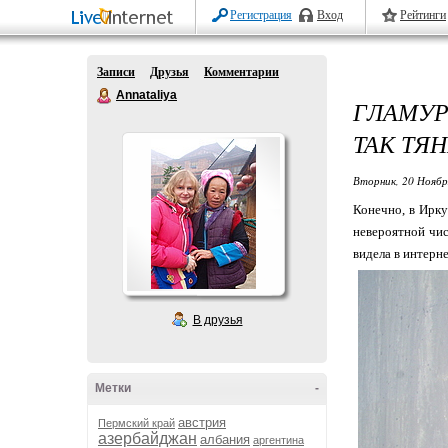
Регистрация
Вход
Рейтинги
Записи
Друзья
Комментарии
Annataliya
ГЛАМУ
ТАК ТЯ
Вторник, 20 Ноябр
Конечно, в Ирку
невероятной чис
видела в интерн
В друзья
Метки
-
австрия
Пермский край
азербайджан
албания
аргентина