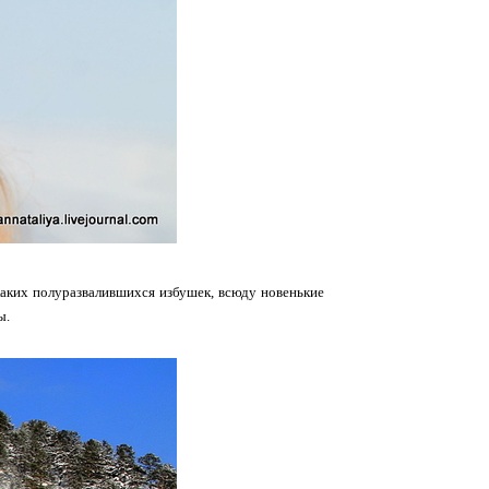
икаких полуразвалившихся избушек, всюду новенькие
ы.