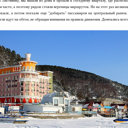
 Листвянку, мы вышли из дома и прошли к соседнему кварталу, где располож
м часто, а поэтому рядом стояли вереницы маршруток. Но на этот раз желающ
окзале, а потом поехали еще "добирать" пассажиров на центральный рынок.
ели идут на обгон, не обращая внимания на правила движения. Домчались всего