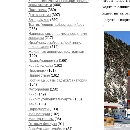
Чтобы попасть в
Крепости/замки/монастыри/ кремли/
храмы/мечети
(460)
ходят не слишко
Памятники
(360)
ждали на автов
Детская тема
(307)
иркутские водит
Блюда/кухня
(250)
Театры/концерты/фестивали/шоу
3.
(233)
Национальные парки/заповедники/
зоопарки
(217)
Игры/конкурсы/тесты/ рейтинги/
голосования
(214)
Железные дороги/метро/трамваи
(190)
Планы/маршруты
(166)
Корабли/лодки
(162)
Праздники
(161)
Приветствия
(161)
Гостиницы/базы отдыха/санатории
(154)
Фотографии
(150)
Кино
(149)
Книги/путеводители/карты
(138)
Авиа
(106)
Народности
(103)
Мои истории
(102)
Мастер-классы
(96)
Готовим без лука
(91)
Автобусы/автомобили
(84)