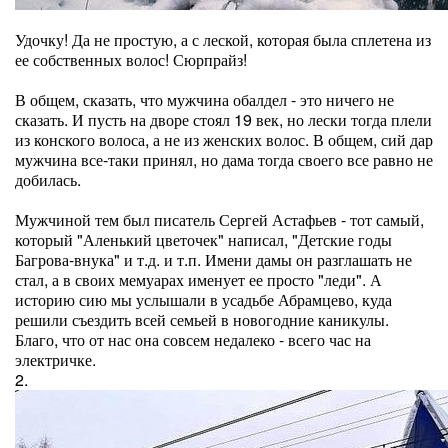
Удочку! Да не простую, а с леской, которая была сплетена из
ее собственных волос! Сюрпрайз!
В общем, сказать, что мужчина обалдел - это ничего не
сказать. И пусть на дворе стоял 19 век, но лески тогда плели
из конского волоса, а не из женских волос. В общем, сий дар
мужчина все-таки принял, но дама тогда своего все равно не
добилась.
Мужчиной тем был писатель Сергей Астафьев - тот самый,
который "Аленький цветочек" написал, "Детские годы
Багрова-внука" и т.д. и т.п. Имени дамы он разглашать не
стал, а в своих мемуарах именует ее просто "леди". А
историю сию мы услышали в усадьбе Абрамцево, куда
решили съездить всей семьей в новогодние каникулы.
Благо, что от нас она совсем недалеко - всего час на
электричке.
2.