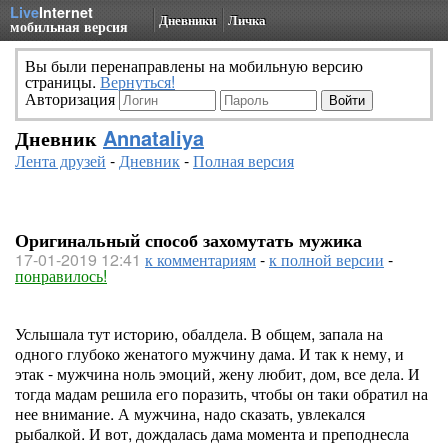
Live
Internet
Дневники
Личка
мобильная версия
Вы были перенаправлены на мобильную версию
страницы.
Вернуться!
Авторизация
Дневник
Annataliya
Лента друзей
-
Дневник
-
Полная версия
Оригинальный способ захомутать мужика
17-01-2019 12:41
к комментариям
-
к полной версии
-
понравилось!
Услышала тут историю, обалдела. В общем, запала на
одного глубоко женатого мужчину дама. И так к нему, и
этак - мужчина ноль эмоций, жену любит, дом, все дела. И
тогда мадам решила его поразить, чтобы он таки обратил на
нее внимание. А мужчина, надо сказать, увлекался
рыбалкой. И вот, дождалась дама момента и преподнесла