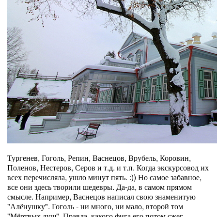
Тургенев, Гоголь, Репин, Васнецов, Врубель, Коровин,
Поленов, Нестеров, Серов и т.д. и т.п. Когда экскурсовод их
всех перечисляла, ушло минут пять. :)) Но самое забавное,
все они здесь творили шедевры. Да-да, в самом прямом
смысле. Например, Васнецов написал свою знаменитую
"Алёнушку". Гоголь - ни много, ни мало, второй том
"Мёртвых душ". Правда, какого фига его потом сжег,