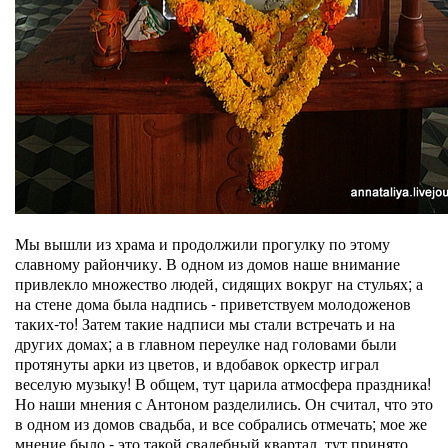
Мы вышли из храма и продолжили прогулку по этому
славному райончику. В одном из домов наше внимание
привлекло множество людей, сидящих вокруг на стульях; а
на стене дома была надпись - приветствуем молодоженов
таких-то! Затем такие надписи мы стали встречать и на
других домах; а в главном переулке над головами были
протянуты арки из цветов, и вдобавок оркестр играл
веселую музыку! В общем, тут царила атмосфера праздника!
Но наши мнения с Антоном разделились. Он считал, что это
в одном из домов свадьба, и все собрались отмечать; мое же
мнение было - это такой свадебный квартал, тут принято