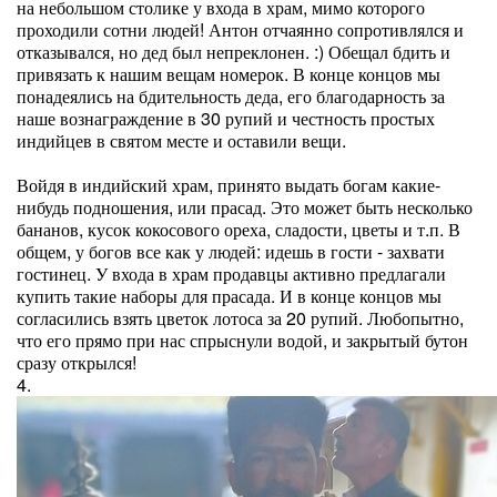
на небольшом столике у входа в храм, мимо которого
проходили сотни людей! Антон отчаянно сопротивлялся и
отказывался, но дед был непреклонен. :) Обещал бдить и
привязать к нашим вещам номерок. В конце концов мы
понадеялись на бдительность деда, его благодарность за
наше вознаграждение в 30 рупий и честность простых
индийцев в святом месте и оставили вещи.
Войдя в индийский храм, принято выдать богам какие-
нибудь подношения, или прасад. Это может быть несколько
бананов, кусок кокосового ореха, сладости, цветы и т.п. В
общем, у богов все как у людей: идешь в гости - захвати
гостинец. У входа в храм продавцы активно предлагали
купить такие наборы для прасада. И в конце концов мы
согласились взять цветок лотоса за 20 рупий. Любопытно,
что его прямо при нас спрыснули водой, и закрытый бутон
сразу открылся!
4.