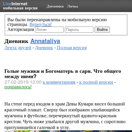
Live
Internet
Дневники
Личка
мобильная версия
Вы были перенаправлены на мобильную версию
страницы.
Вернуться!
Авторизация
Дневник
Annataliya
Лента друзей
-
Дневник
-
Полная версия
Голые мужики и Богоматерь в сари. Что общего
между ними?
27-02-2019 12:00
к комментариям
-
к полной версии
-
понравилось!
На стене перед входом в храм Девы Кумари висел большой
красочный плакат. Сверху был изображен улыбающийся
мужчина в футболке, перечеркнутый ядовито-красным
крестом. Чуть ниже улыбался другой мужчина, с сиротливо
притулившейся галочкой в углу.