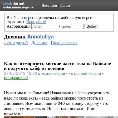
Live
Internet
Дневники
Личка
мобильная версия
Вы были перенаправлены на мобильную версию
страницы.
Вернуться!
Авторизация
Дневник
Annataliya
Лента друзей
-
Дневник
-
Полная версия
Как не отморозить мягкие части тела на Байкале
и получить кайф от поездки
27-03-2019 12:33
к комментариям
-
к полной версии
-
понравилось!
Ну вот мы и на Ольхоне! Изначально не было уверенности,
надо ли сюда ехать - ведь Байкал можно посмотреть ив
Листвянке. Все-таки лишние 240 км в одну сторону - это
довольно утомительно. Но все-таки поехали. И не
пожалели!