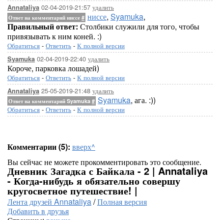
02-04-2019-21:57
удалить
Annataliya
ниссе
,
Syamuka
,
Ответ на комментарий ниссе
#
Правильный ответ:
Столбики служили для того, чтобы
привязывать к ним коней. :)
Обратиться
-
Ответить
-
К полной версии
02-04-2019-22:40
удалить
Syamuka
Короче, парковка лошадей)
Обратиться
-
Ответить
-
К полной версии
25-05-2019-21:48
удалить
Annataliya
Syamuka
, ага. :))
Ответ на комментарий Syamuka
#
Обратиться
-
Ответить
-
К полной версии
Комментарии (5):
вверх^
Вы сейчас не можете прокомментировать это сообщение.
Дневник Загадка с Байкала - 2 | Annataliya
- Когда-нибудь я обязательно совершу
кругосветное путешествие! |
Лента друзей Annataliya
/
Полная версия
Добавить в друзья