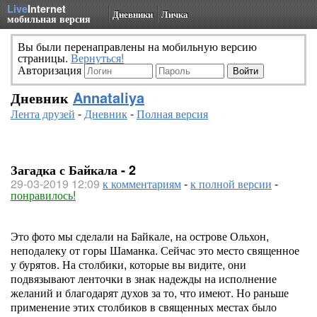
Live
Internet
Дневники
Личка
мобильная версия
Вы были перенаправлены на мобильную версию
страницы.
Вернуться!
Авторизация
Дневник
Annataliya
Лента друзей
-
Дневник
-
Полная версия
Загадка с Байкала - 2
29-03-2019 12:09
к комментариям
-
к полной версии
-
понравилось!
Это фото мы сделали на Байкале, на острове Ольхон,
неподалеку от горы Шаманка. Сейчас это место священное
у бурятов. На столбики, которые вы видите, они
подвязывают ленточки в знак надежды на исполнение
желаний и благодарят духов за то, что имеют. Но раньше
применение этих столбиков в священных местах было