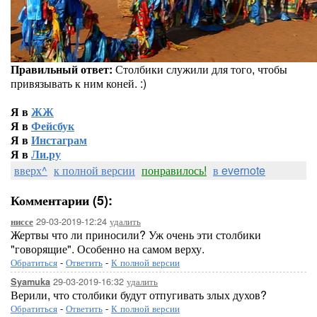
Правильный ответ:
Столбики служили для того, чтобы
привязывать к ним коней. :)
Я в
ЖЖ
Я в
Фейсбук
Я в
Инстаграм
Я в
Ли.ру
вверх^
к полной версии
понравилось!
в evernote
Комментарии (5):
29-03-2019-12:24
удалить
ниссе
Жертвы что ли приносили? Уж очень эти столбики
"говорящие". Особенно на самом верху.
Обратиться
-
Ответить
-
К полной версии
29-03-2019-16:32
удалить
Syamuka
Верили, что столбики будут отпугивать злых духов?
Обратиться
-
Ответить
-
К полной версии