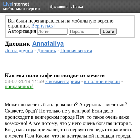
Live
Internet
Дневники
Личка
мобильная версия
Вы были перенаправлены на мобильную версию
страницы.
Вернуться!
Авторизация
Дневник
Annataliya
Лента друзей
-
Дневник
-
Полная версия
Как мы пили кофе по скидке из мечети
03-07-2019 11:59
к комментариям
-
к полной версии
-
понравилось!
Может ли мечеть быть церковью? А церковь – мечетью?
Скажете, бред? Но только не у венгров! Если дело
происходит в венгерском городе Печ, то такое очень даже
возможно! А все потому, что у него очень богатая история.
Когда мы сюда приехали, то в первую очередь отправились
к мечети Гази Касим, что на центральной площади города.