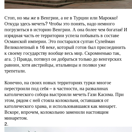
Стоп, но мы же в Венгрии, а не в Турции или Марокко!
Откуда здесь мечеть? Чтобы это понять, надо немного
погрузиться в историю Венгрии. А она более чем богатая! И
изрядная часть ее территории успела побывать в составе
Османской империи. Это постарался султан Сулейман
Великолепный в 16 веке, который готов был присоединить
к своему государству вообще весь мир. Скромненько так,
ага. :) Правда, потянул он добраться только до венгерских
равнин, хотя австрийцы, итальянцы и поляки уже
трепетали.
Конечно, на своих новых территориях турки многое
перестроили под себя – в частности, на развалинах
католического собора выстроили мечеть Гази Касима. При
этом, рядом с ней стояла колокольня, оставшаяся от
католического храма, и использовавшаяся как минарет.
Вскоре, впрочем, колокольню заменили настоящим
минаретом.
2.