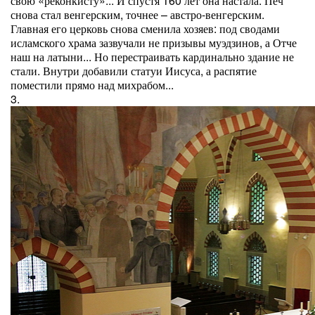
свою «реконкисту»... И спустя 160 лет она настала: Печ
снова стал венгерским, точнее – австро-венгерским.
Главная его церковь снова сменила хозяев: под сводами
исламского храма зазвучали не призывы муэдзинов, а Отче
наш на латыни... Но перестраивать кардинально здание не
стали. Внутри добавили статуи Иисуса, а распятие
поместили прямо над михрабом...
3.