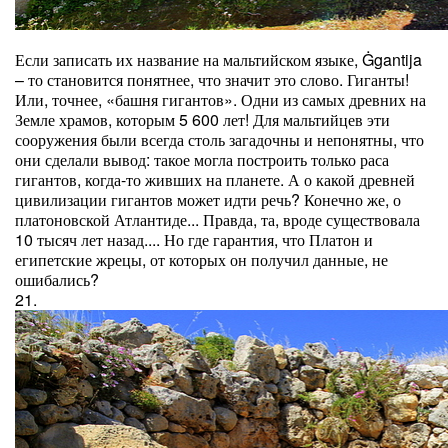
Если записать их название на мальтийском языке, Ġgantija
– то становится понятнее, что значит это слово. Гиганты!
Или, точнее, «башня гигантов». Одни из самых древних на
Земле храмов, которым 5 600 лет! Для мальтийцев эти
сооружения были всегда столь загадочны и непонятны, что
они сделали вывод: такое могла построить только раса
гигантов, когда-то живших на планете. А о какой древней
цивилизации гигантов может идти речь? Конечно же, о
платоновской Атлантиде... Правда, та, вроде существовала
10 тысяч лет назад.... Но где гарантия, что Платон и
египетские жрецы, от которых он получил данные, не
ошибались?
21.