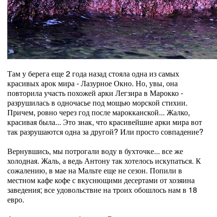
Там у берега еще 2 года назад стояла одна из самых
красивых арок мира - Лазурное Окно. Но, увы, она
повторила участь похожей арки Легзира в Марокко -
разрушилась в одночасье под мощью морской стихии.
Причем, ровно через год после марокканской... Жалко,
красивая была... Это знак, что красивейшие арки мира вот
так разрушаются одна за другой? Или просто совпадение?
Вернувшись, мы потрогали воду в бухточке... все же
холодная. Жаль, а ведь Антону так хотелось искупаться. К
сожалению, в мае на Мальте еще не сезон. Попили в
местном кафе кофе с вкуснющими десертами от хозяина
заведения; все удовольствие на троих обошлось нам в 18
евро.