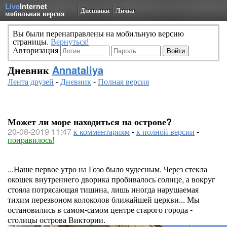
Live
Internet
Дневники
Личка
мобильная версия
Вы были перенаправлены на мобильную версию
страницы.
Вернуться!
Авторизация
Дневник
Annataliya
Лента друзей
-
Дневник
-
Полная версия
Может ли море находиться на острове?
20-08-2019 11:47
к комментариям
-
к полной версии
-
понравилось!
...Наше первое утро на Гозо было чудесным. Через стекла
окошек внутреннего дворика пробивалось солнце, а вокруг
стояла потрясающая тишина, лишь иногда нарушаемая
тихим перезвоном колоколов ближайшей церкви... Мы
остановились в самом-самом центре старого города -
столицы острова Виктории.