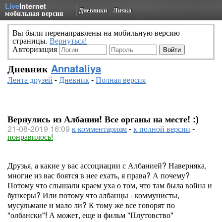
Live
Internet
Дневники
Личка
мобильная версия
Вы были перенаправлены на мобильную версию
страницы.
Вернуться!
Авторизация
Дневник
Annataliya
Лента друзей
-
Дневник
-
Полная версия
Вернулись из Албании! Все органы на месте! :)
21-08-2019 16:09
к комментариям
-
к полной версии
-
понравилось!
Друзья, а какие у вас ассоциации с Албанией? Наверняка,
многие из вас боятся в нее ехать, я права? А почему?
Потому что слышали краем уха о том, что там была война и
бункеры? Или потому что албанцы - коммунисты,
мусульмане и мало ли? К тому же все говорят по
"олбански"! А может, еще и фильм "Плутовство"