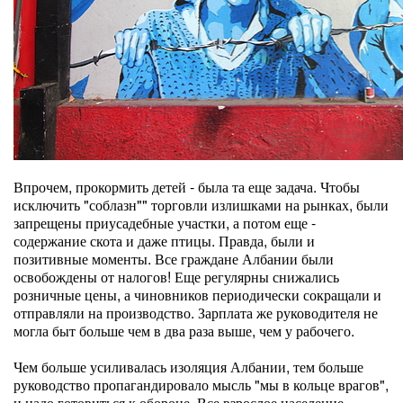
Впрочем, прокормить детей - была та еще задача. Чтобы
исключить "соблазн"" торговли излишками на рынках, были
запрещены приусадебные участки, а потом еще -
содержание скота и даже птицы. Правда, были и
позитивные моменты. Все граждане Албании были
освобождены от налогов! Еще регулярны снижались
розничные цены, а чиновников периодически сокращали и
отправляли на производство. Зарплата же руководителя не
могла быт больше чем в два раза выше, чем у рабочего.
Чем больше усиливалась изоляция Албании, тем больше
руководство пропагандировало мысль "мы в кольце врагов",
и надо готовиться к обороне. Все взрослое население