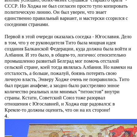
СССР. Но Ходжа не был согласен просто тупо копировать
политическую линию. Он был уверен, что знает
единственно правильный вариант, и мастерски ссорился с
соседними странами.
Первой в этой очереди оказалась соседка - Югославия. Дело
в том, что у ее руководителя Тито была мощная идея
создания Балканской Федерации, куда должна была войти и
Албания. И это было, в общем-то, логично: относительно
промышленно развитый Белград мог помочь отсталой
сельской стране, коей тогда являлась Албания. Но намеки на
отсталость, а больше, пожалуй, боязнь потерять свою
личную власть, Энверу Ходже очень не понравились. Тито
был предан анафеме, а заодно было расстреляно энное
количество реальных или мнимых "титоистов" внутри
страны. Кстати, Советский Союз тоже разорвал
отношения с Югославией, и Ходжа еще радовался: в
Кремле-то должны оценить, что он на их стороне!
4.