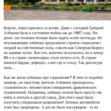
Короче, перессорились со всеми. Даже с соседкой Грецией
Албания была в состоянии войны аж до 1987 года. Ни
денег, ни техники больше было ждать особо неоткуда. Но
неунывающие албанцы продолжали строить социализм с
опорой на собственные силы, совсем как Северная Корея с
их идеями чучхе. Кое-что, конечно получалось, но к концу
80-х в стране элементарно стало нечего есть. В стране
начался бардак, дефицит, а кое-где и голод. Так диктатура
пала....
Как же жили албанцы при социализме? В чем-то подобно
нашему, но простому жителю Албании приходилось
сталкиваться с множеством совершенно драконовских
ограничений. Например, албанцу нельзя было просто так
взять и поехать в другой город. Для этого надо было
получить специальное разрешение! Личные автомобили
тоже был запрещены. А раз не было пассажиров - то не