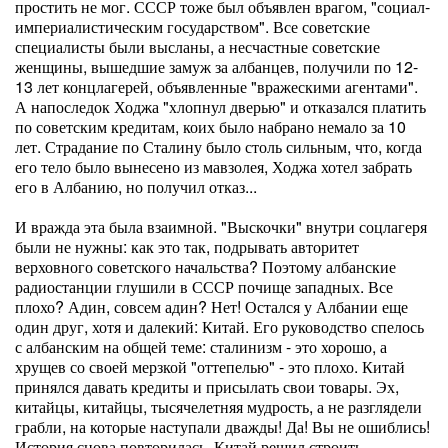
простить не мог. СССР тоже был объявлен врагом, "социал-
империалистическим государством". Все советские
специалисты были высланы, а несчастные советские
женщины, вышедшие замуж за албанцев, получили по 12-
13 лет концлагерей, объявленные "вражескими агентами".
А напоследок Ходжа "хлопнул дверью" и отказался платить
по советским кредитам, коих было набрано немало за 10
лет. Страдание по Сталину было столь сильным, что, когда
его тело было вынесено из мавзолея, Ходжа хотел забрать
его в Албанию, но получил отказ...
И вражда эта была взаимной. "Выскочки" внутри соцлагеря
были не нужны: как это так, подрывать авторитет
верховного советского начальства? Поэтому албанские
радиостанции глушили в СССР почище западных. Все
плохо? Адин, совсем адин? Нет! Остался у Албании еще
один друг, хотя и далекий: Китай. Его руководство спелось
с албанским на общей теме: сталинизм - это хорошо, а
хрущев со своей мерзкой "оттепелью" - это плохо. Китай
принялся давать кредиты и присылать свои товары. Эх,
китайцы, китайцы, тысячелетняя мудрость, а не разглядели
грабли, на которые наступали дважды! Да! Вы не ошиблись!
История снова повторилась. Китай решил строить