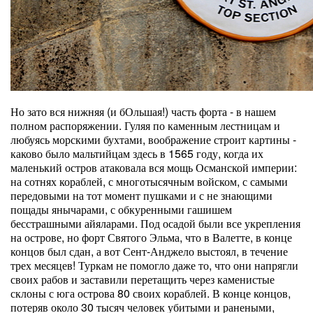
Но зато вся нижняя (и бОльшая!) часть форта - в нашем
полном распоряжении. Гуляя по каменным лестницам и
любуясь морскими бухтами, воображение строит картины -
каково было мальтийцам здесь в 1565 году, когда их
маленький остров атаковала вся мощь Османской империи:
на сотнях кораблей, с многотысячным войском, с самыми
передовыми на тот момент пушками и с не знающими
пощады янычарами, с обкуренными гашишем
бесстрашными айяларами. Под осадой были все укрепления
на острове, но форт Святого Эльма, что в Валетте, в конце
концов был сдан, а вот Сент-Анджело выстоял, в течение
трех месяцев! Туркам не помогло даже то, что они напрягли
своих рабов и заставили перетащить через каменистые
склоны с юга острова 80 своих кораблей. В конце концов,
потеряв около 30 тысяч человек убитыми и ранеными,