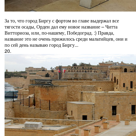
За то, что город Биргу с фортом во главе выдержал все
тягости осады, Орден дал ему новое название – Читта
Витториоза, или, по-нашему, Победоград. :) Правда,
название это не очень прижилось среди мальтийцев, они и
по сей день называю город Биргу...
20.