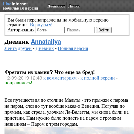
Live
Internet
Дневники
Личка
мобильная версия
Вы были перенаправлены на мобильную версию
страницы.
Вернуться!
Авторизация
Дневник
Annataliya
Лента друзей
-
Дневник
-
Полная версия
Фрегаты из камня? Что еще за бред!
12-09-2019 12:43
к комментариям
-
к полной версии
-
понравилось!
Все путешествия по столице Мальты - это прыжки с парома
на паром, словно тут вообще какая-о Венеция. Погуляв по
прямым, как стрела, улочкам Ла-Валетты, мы снова были на
пристани. Нам нужно было попасть на паром с громким
названием – Паром к трем городам.