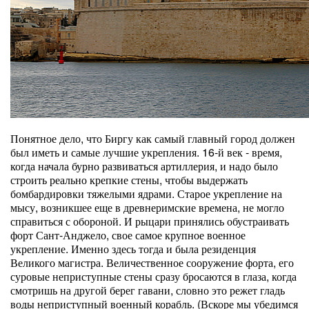
Понятное дело, что Биргу как самый главный город должен
был иметь и самые лучшие укрепления. 16-й век - время,
когда начала бурно развиваться артиллерия, и надо было
строить реально крепкие стены, чтобы выдержать
бомбардировки тяжелыми ядрами. Старое укрепление на
мысу, возникшее еще в древнеримские времена, не могло
справиться с обороной. И рыцари принялись обустраивать
форт Сант-Анджело, свое самое крупное военное
укрепление. Именно здесь тогда и была резиденция
Великого магистра. Величественное сооружение форта, его
суровые неприступные стены сразу бросаются в глаза, когда
смотришь на другой берег гавани, словно это режет гладь
воды неприступный военный корабль. (Вскоре мы убедимся