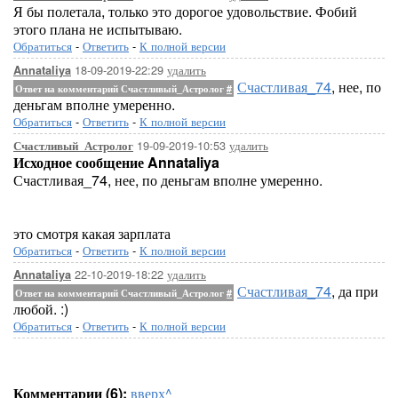
Я бы полетала, только это дорогое удовольствие. Фобий
этого плана не испытываю.
Обратиться
-
Ответить
-
К полной версии
18-09-2019-22:29
удалить
Annataliya
Счастливая_74
, нее, по
Ответ на комментарий Счастливый_Астролог
#
деньгам вполне умеренно.
Обратиться
-
Ответить
-
К полной версии
19-09-2019-10:53
удалить
Счастливый_Астролог
Исходное сообщение Annataliya
Счастливая_74, нее, по деньгам вполне умеренно.
это смотря какая зарплата
Обратиться
-
Ответить
-
К полной версии
22-10-2019-18:22
удалить
Annataliya
Счастливая_74
, да при
Ответ на комментарий Счастливый_Астролог
#
любой. :)
Обратиться
-
Ответить
-
К полной версии
Комментарии (6):
вверх^