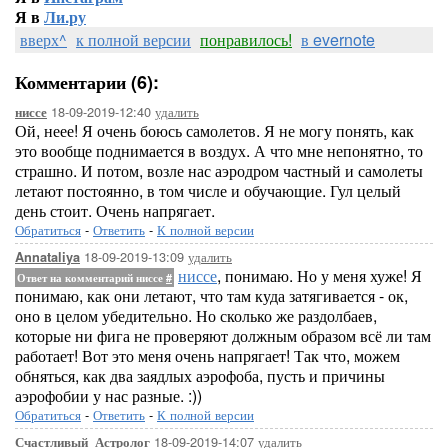
Я в
Ли.ру
вверх^
к полной версии
понравилось!
в evernote
Комментарии (6):
18-09-2019-12:40
удалить
ниссе
Ой, неее! Я очень боюсь самолетов. Я не могу понять, как
это вообще поднимается в воздух. А что мне непонятно, то
страшно. И потом, возле нас аэродром частный и самолеты
летают постоянно, в том числе и обучающие. Гул целый
день стоит. Очень напрягает.
Обратиться
-
Ответить
-
К полной версии
18-09-2019-13:09
удалить
Annataliya
ниссе
, понимаю. Но у меня хуже! Я
Ответ на комментарий ниссе
#
понимаю, как они летают, что там куда затягивается - ок,
оно в целом убедительно. Но сколько же раздолбаев,
которые ни фига не проверяют должным образом всё ли там
работает! Вот это меня очень напрягает! Так что, можем
обняться, как два заядлых аэрофоба, пусть и причины
аэрофобии у нас разные. :))
Обратиться
-
Ответить
-
К полной версии
18-09-2019-14:07
удалить
Счастливый_Астролог