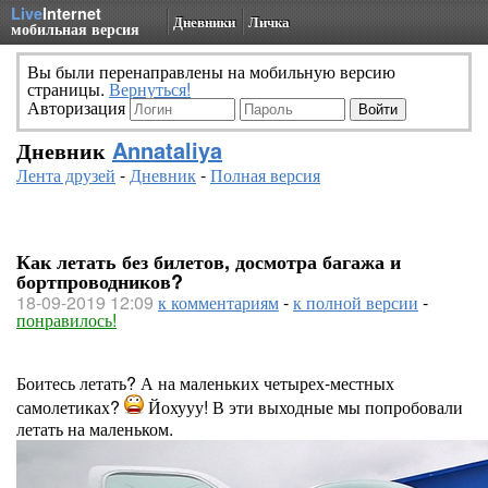
Live
Internet
Дневники
Личка
мобильная версия
Вы были перенаправлены на мобильную версию
страницы.
Вернуться!
Авторизация
Дневник
Annataliya
Лента друзей
-
Дневник
-
Полная версия
Как летать без билетов, досмотра багажа и
бортпроводников?
18-09-2019 12:09
к комментариям
-
к полной версии
-
понравилось!
Боитесь летать? А на маленьких четырех-местных
самолетиках?
Йохууу! В эти выходные мы попробовали
летать на маленьком.