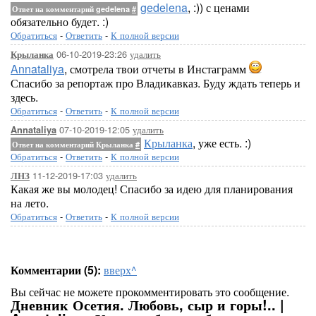
gedelena
, :)) с ценами
Ответ на комментарий gedelena
#
обязательно будет. :)
Обратиться
-
Ответить
-
К полной версии
06-10-2019-23:26
удалить
Крыланка
Annataliya
, смотрела твои отчеты в Инстаграмм
Спасибо за репортаж про Владикавказ. Буду ждать теперь и
здесь.
Обратиться
-
Ответить
-
К полной версии
07-10-2019-12:05
удалить
Annataliya
Крыланка
, уже есть. :)
Ответ на комментарий Крыланка
#
Обратиться
-
Ответить
-
К полной версии
11-12-2019-17:03
удалить
ЛНЗ
Какая же вы молодец! Спасибо за идею для планирования
на лето.
Обратиться
-
Ответить
-
К полной версии
Комментарии (5):
вверх^
Вы сейчас не можете прокомментировать это сообщение.
Дневник Осетия. Любовь, сыр и горы!.. |