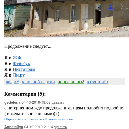
Продолжение следует...
Я в
ЖЖ
Я в
Фейсбук
Я в
Инстаграм
Я в
Ли.ру
вверх^
к полной версии
понравилось!
в evernote
Комментарии (5):
04-10-2019-18:08
удалить
gedelena
с нетерпением жду продолжения.. прям подробно подробно
( и желательно с ценами))) )
Обратиться
-
Ответить
-
К полной версии
04-10-2019-21:14
удалить
Annataliya