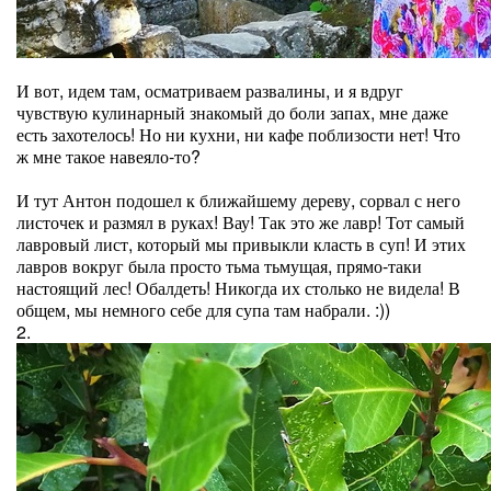
И вот, идем там, осматриваем развалины, и я вдруг
чувствую кулинарный знакомый до боли запах, мне даже
есть захотелось! Но ни кухни, ни кафе поблизости нет! Что
ж мне такое навеяло-то?
И тут Антон подошел к ближайшему дереву, сорвал с него
листочек и размял в руках! Вау! Так это же лавр! Тот самый
лавровый лист, который мы привыкли класть в суп! И этих
лавров вокруг была просто тьма тьмущая, прямо-таки
настоящий лес! Обалдеть! Никогда их столько не видела! В
общем, мы немного себе для супа там набрали. :))
2.