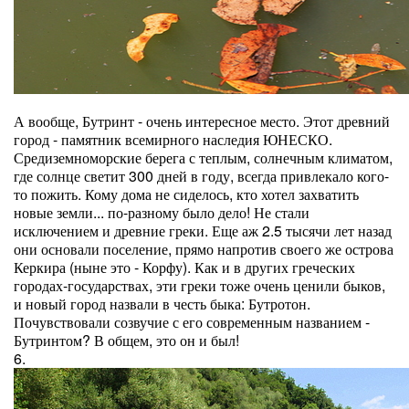
А вообще, Бутринт - очень интересное место. Этот древний
город - памятник всемирного наследия ЮНЕСКО.
Средиземноморские берега с теплым, солнечным климатом,
где солнце светит 300 дней в году, всегда привлекало кого-
то пожить. Кому дома не сиделось, кто хотел захватить
новые земли... по-разному было дело! Не стали
исключением и древние греки. Еще аж 2.5 тысячи лет назад
они основали поселение, прямо напротив своего же острова
Керкира (ныне это - Корфу). Как и в других греческих
городах-государствах, эти греки тоже очень ценили быков,
и новый город назвали в честь быка: Бутротон.
Почувствовали созвучие с его современным названием -
Бутринтом? В общем, это он и был!
6.