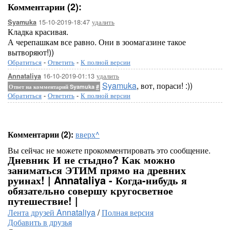
Комментарии (2):
15-10-2019-18:47
удалить
Syamuka
Кладка красивая.
А черепашкам все равно. Они в зоомагазине такое
вытворяют!))
Обратиться
-
Ответить
-
К полной версии
16-10-2019-01:13
удалить
Annataliya
Syamuka
, вот, пораси! :))
Ответ на комментарий Syamuka
#
Обратиться
-
Ответить
-
К полной версии
Комментарии (2):
вверх^
Вы сейчас не можете прокомментировать это сообщение.
Дневник И не стыдно? Как можно
заниматься ЭТИМ прямо на древних
руинах! | Annataliya - Когда-нибудь я
обязательно совершу кругосветное
путешествие! |
Лента друзей Annataliya
/
Полная версия
Добавить в друзья