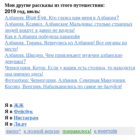
Мои другие рассказы из этого путешествия:
2019 год, июль:
Албания. Blue Eye. Кто глазел нам меня в Албании?
Албания. Ксамил. Албанские Мальдивы: столько странных
людей вокруг я давно не видела!
Как в Албании победила паранойя
Албания. Тирана. Вернулись из Албании! Все органы на
месте!
Албания. Шкодер. Чем привлекают мужчин албанские
девушки?
Черногория. Котор. Если у кошек есть столица, то находится
она именно здесь!
Фотообзор: Черногория, Албания, Северная Македония,
Косово, Венгрия. Набалканились по самое не балуйся!
Я в
ЖЖ
Я в
Фейсбук
Я в
Инстаграм
Я в
Ли.ру
вверх^
к полной версии
понравилось!
в evernote