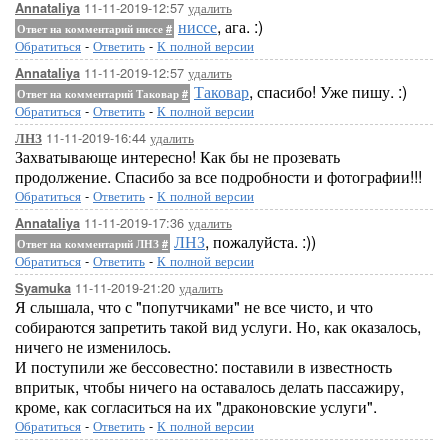
11-11-2019-12:57
удалить
Annataliya
ниссе
, ага. :)
Ответ на комментарий ниссе
#
Обратиться
-
Ответить
-
К полной версии
11-11-2019-12:57
удалить
Annataliya
Таковар
, спасибо! Уже пишу. :)
Ответ на комментарий Таковар
#
Обратиться
-
Ответить
-
К полной версии
11-11-2019-16:44
удалить
ЛНЗ
Захватывающе интересно! Как бы не прозевать
продолжение. Спасибо за все подробности и фотографии!!!
Обратиться
-
Ответить
-
К полной версии
11-11-2019-17:36
удалить
Annataliya
ЛНЗ
, пожалуйста. :))
Ответ на комментарий ЛНЗ
#
Обратиться
-
Ответить
-
К полной версии
11-11-2019-21:20
удалить
Syamuka
Я слышала, что с "попутчиками" не все чисто, и что
собираются запретить такой вид услуги. Но, как оказалось,
ничего не изменилось.
И поступили же бессовестно: поставили в известность
впритык, чтобы ничего на оставалось делать пассажиру,
кроме, как согласиться на их "драконовские услуги".
Обратиться
-
Ответить
-
К полной версии