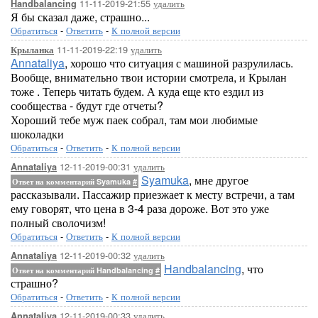
11-11-2019-21:55
удалить
Handbalancing
Я бы сказал даже, страшно...
Обратиться
-
Ответить
-
К полной версии
11-11-2019-22:19
удалить
Крыланка
Annataliya
, хорошо что ситуация с машиной разрулилась.
Вообще, внимательно твои истории смотрела, и Крылан
тоже . Теперь читать будем. А куда еще кто ездил из
сообщества - будут где отчеты?
Хороший тебе муж паек собрал, там мои любимые
шоколадки
Обратиться
-
Ответить
-
К полной версии
12-11-2019-00:31
удалить
Annataliya
Syamuka
, мне другое
Ответ на комментарий Syamuka
#
рассказывали. Пассажир приезжает к месту встречи, а там
ему говорят, что цена в 3-4 раза дороже. Вот это уже
полный сволочизм!
Обратиться
-
Ответить
-
К полной версии
12-11-2019-00:32
удалить
Annataliya
Handbalancing
, что
Ответ на комментарий Handbalancing
#
страшно?
Обратиться
-
Ответить
-
К полной версии
12-11-2019-00:33
удалить
Annataliya