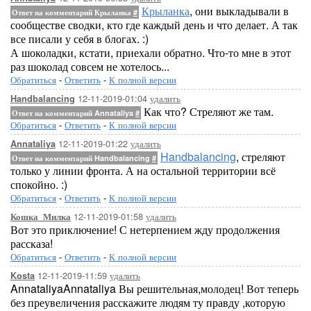
Крыланка
, они выкладывали в
Ответ на комментарий Крыланка
#
сообществе сводки, кто где каждый день и что делает. А так
все писали у себя в блогах. :)
А шоколадки, кстати, приехали обратно. Что-то мне в этот
раз шоколад совсем не хотелось...
Обратиться
-
Ответить
-
К полной версии
12-11-2019-01:04
удалить
Handbalancing
Как что? Стреляют же там.
Ответ на комментарий Annataliya
#
Обратиться
-
Ответить
-
К полной версии
12-11-2019-01:22
удалить
Annataliya
Handbalancing
, стреляют
Ответ на комментарий Handbalancing
#
только у линии фронта. А на остальной территории всё
спокойно. :)
Обратиться
-
Ответить
-
К полной версии
12-11-2019-01:58
удалить
Кошка_Милка
Вот это приключение! С нетерпением жду продолжения
рассказа!
Обратиться
-
Ответить
-
К полной версии
12-11-2019-11:59
удалить
Kosta
AnnataliyaAnnataliya Вы решительная,молодец! Вот теперь
без преувеличения расскажите людям ту правду ,которую