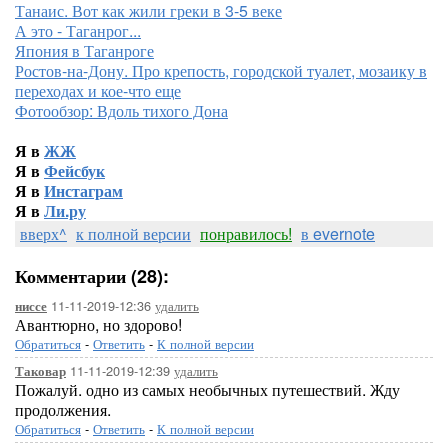
Танаис. Вот как жили греки в 3-5 веке
А это - Таганрог...
Япония в Таганроге
Ростов-на-Дону. Про крепость, городской туалет, мозаику в
переходах и кое-что еще
Фотообзор: Вдоль тихого Дона
Я в
ЖЖ
Я в
Фейсбук
Я в
Инстаграм
Я в
Ли.ру
вверх^
к полной версии
понравилось!
в evernote
Комментарии (28):
11-11-2019-12:36
удалить
ниссе
Авантюрно, но здорово!
Обратиться
-
Ответить
-
К полной версии
11-11-2019-12:39
удалить
Таковар
Пожалуй. одно из самых необычных путешествий. Жду
продолжения.
Обратиться
-
Ответить
-
К полной версии