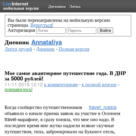
Live
Internet
Дневники
Личка
мобильная версия
Вы были перенаправлены на мобильную версию
страницы.
Вернуться!
Авторизация
Дневник
Annataliya
Лента друзей
-
Дневник
-
Полная версия
Мое самое авантюрное путешествие года. В ДНР
за 5000 рублей!
11-11-2019 12:12
к комментариям
-
к полной версии
-
понравилось!
Когда сообщество путешественников
travel_russia
объявило о начале приема заявок на участие в Осеннем
travel-марафоне, я сразу поняла, что мне оно надо. В
последнее время мне жутко надоели всякие скучные
путешествия, типа, забронировали на Букинге отель,