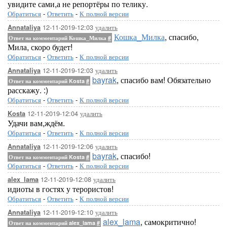
увидите сами,а не репортёры по телику.
Обратиться
-
Ответить
-
К полной версии
12-11-2019-12:03
удалить
Annataliya
Кошка_Милка
, спасибо,
Ответ на комментарий Кошка_Милка
#
Мила, скоро будет!
Обратиться
-
Ответить
-
К полной версии
12-11-2019-12:03
удалить
Annataliya
bayrak
, спасибо вам! Обязательно
Ответ на комментарий Kosta
#
расскажу. :)
Обратиться
-
Ответить
-
К полной версии
12-11-2019-12:04
удалить
Kosta
Удачи вам,ждём.
Обратиться
-
Ответить
-
К полной версии
12-11-2019-12:06
удалить
Annataliya
bayrak
, спасибо!
Ответ на комментарий Kosta
#
Обратиться
-
Ответить
-
К полной версии
12-11-2019-12:08
удалить
alex_lama
идиоты в гостях у терористов!
Обратиться
-
Ответить
-
К полной версии
12-11-2019-12:10
удалить
Annataliya
alex_lama
, самокритично!
Ответ на комментарий alex_lama
#