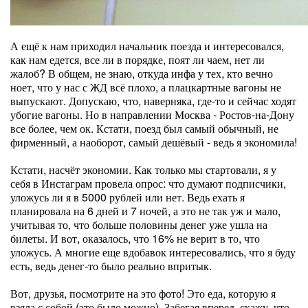
А ещё к нам приходил начальник поезда и интересовался,
как нам едется, все ли в порядке, поят ли чаем, нет ли
жалоб? В общем, не знаю, откуда инфа у тех, кто вечно
ноет, что у нас с ЖД всё плохо, а плацкартные вагоны не
выпускают. Допускаю, что, наверняка, где-то и сейчас ходят
убогие вагоны. Но в направлении Москва - Ростов-на-Дону
все более, чем ок. Кстати, поезд был самый обычный, не
фирменный, а наоборот, самый дешёвый - ведь я экономила!
Кстати, насчёт экономии. Как только мы стартовали, я у
себя в Инстаграм провела опрос: что думают подписчики,
уложусь ли я в 5000 рублей или нет. Ведь ехать я
планировала на 6 дней и 7 ночей, а это не так уж и мало,
учитывая то, что больше половины денег уже ушла на
билеты. И вот, оказалось, что 16% не верит в то, что
уложусь. А многие еще вдобавок интересовались, что я буду
есть, ведь денег-то было реально впритык.
Вот, друзья, посмотрите на это фото! Это еда, которую я
взяла с собой (это было можно). Забегая вперед, скажу, что