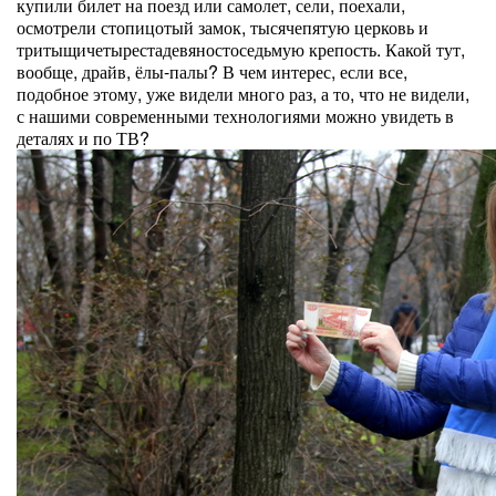
купили билет на поезд или самолет, сели, поехали,
осмотрели стопицотый замок, тысячепятую церковь и
тритыщичетырестадевяностоседьмую крепость. Какой тут,
вообще, драйв, ёлы-палы? В чем интерес, если все,
подобное этому, уже видели много раз, а то, что не видели,
с нашими современными технологиями можно увидеть в
деталях и по ТВ?