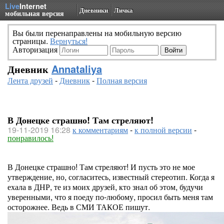
Live
Internet
Дневники
Личка
мобильная версия
Вы были перенаправлены на мобильную версию
страницы.
Вернуться!
Авторизация
Дневник
Annataliya
Лента друзей
-
Дневник
-
Полная версия
В Донецке страшно! Там стреляют!
19-11-2019 16:28
к комментариям
-
к полной версии
-
понравилось!
В Донецке страшно! Там стреляют! И пусть это не мое
утверждение, но, согласитесь, известный стереотип. Когда я
ехала в ДНР, те из моих друзей, кто знал об этом, будучи
уверенными, что я поеду по-любому, просил быть меня там
осторожнее. Ведь в СМИ ТАКОЕ пишут.