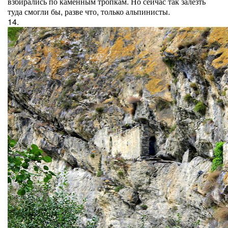
взбирались по каменным тропкам. Но сейчас так залезть
туда смогли бы, разве что, только альпинисты.
14.