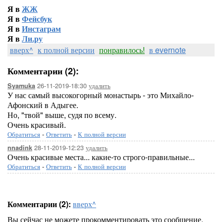
Я в
ЖЖ
Я в
Фейсбук
Я в
Инстаграм
Я в
Ли.ру
вверх^
к полной версии
понравилось!
в evernote
Комментарии (2):
26-11-2019-18:30
удалить
Syamuka
У нас самый высокогорный монастырь - это Михайло-
Афонский в Адыгее.
Но, "твой" выше, судя по всему.
Очень красивый.
Обратиться
-
Ответить
-
К полной версии
28-11-2019-12:23
удалить
nnadink
Очень красивые места... какие-то строго-правильные...
Обратиться
-
Ответить
-
К полной версии
Комментарии (2):
вверх^
Вы сейчас не можете прокомментировать это сообщение.