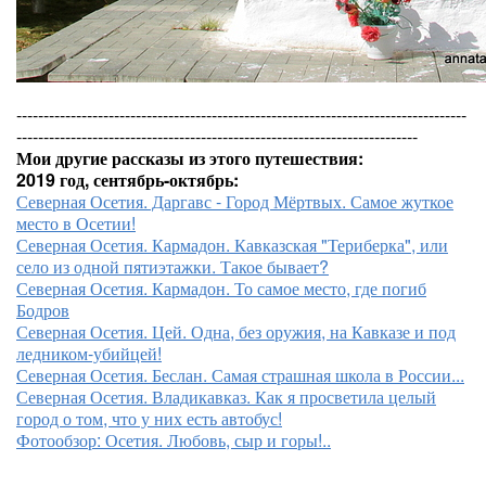
-----------------------------------------------------------------------------------
--------------------------------------------------------------------------
Мои другие рассказы из этого путешествия:
2019 год, сентябрь-октябрь:
Северная Осетия. Даргавс - Город Мёртвых. Самое жуткое
место в Осетии!
Северная Осетия. Кармадон. Кавказская "Териберка", или
село из одной пятиэтажки. Такое бывает?
Северная Осетия. Кармадон. То самое место, где погиб
Бодров
Северная Осетия. Цей. Одна, без оружия, на Кавказе и под
ледником-убийцей!
Северная Осетия. Беслан. Самая страшная школа в России...
Северная Осетия. Владикавказ. Как я просветила целый
город о том, что у них есть автобус!
Фотообзор: Осетия. Любовь, сыр и горы!..