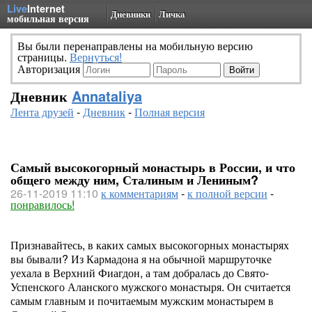
Live
Internet
Дневники
Личка
мобильная версия
Вы были перенаправлены на мобильную версию
страницы.
Вернуться!
Авторизация
Дневник
Annataliya
Лента друзей
-
Дневник
-
Полная версия
Самый высокогорный монастырь в России, и что
общего между ним, Сталиным и Лениным?
26-11-2019 11:10
к комментариям
-
к полной версии
-
понравилось!
Признавайтесь, в каких самых высокогорных монастырях
вы бывали? Из Кармадона я на обычной маршруточке
уехала в Верхний Фиагдон, а там добралась до Свято-
Успенского Аланского мужского монастыря. Он считается
самым главным и почитаемым мужским монастырем в