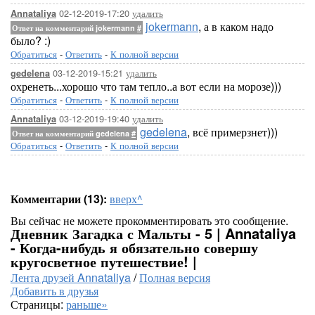
02-12-2019-17:20
удалить
Annataliya
jokermann
, а в каком надо
Ответ на комментарий jokermann
#
было? :)
Обратиться
-
Ответить
-
К полной версии
03-12-2019-15:21
удалить
gedelena
охренеть...хорошо что там тепло..а вот если на морозе)))
Обратиться
-
Ответить
-
К полной версии
03-12-2019-19:40
удалить
Annataliya
gedelena
, всё примерзнет)))
Ответ на комментарий gedelena
#
Обратиться
-
Ответить
-
К полной версии
Комментарии (13):
вверх^
Вы сейчас не можете прокомментировать это сообщение.
Дневник Загадка с Мальты - 5 | Annataliya
- Когда-нибудь я обязательно совершу
кругосветное путешествие! |
Лента друзей Annataliya
/
Полная версия
Добавить в друзья
Страницы:
раньше»