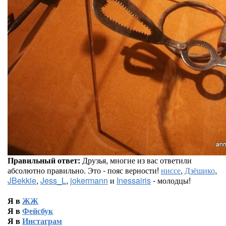
Правильный ответ:
Друзья, многие из вас ответили
абсолютно правильно. Это - пояс верности!
ниссе
,
Дзёшико
,
JBekkie
,
Jess_L
,
jokermann
и
Inessairis
- молодцы!
Я в
ЖЖ
Я в
Фейсбук
Я в
Инстаграм