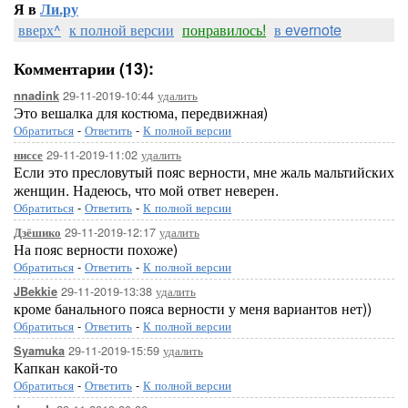
Я в
Ли.ру
вверх^
к полной версии
понравилось!
в evernote
Комментарии (13):
29-11-2019-10:44
удалить
nnadink
Это вешалка для костюма, передвижная)
Обратиться
-
Ответить
-
К полной версии
29-11-2019-11:02
удалить
ниссе
Если это пресловутый пояс верности, мне жаль мальтийских
женщин. Надеюсь, что мой ответ неверен.
Обратиться
-
Ответить
-
К полной версии
29-11-2019-12:17
удалить
Дзёшико
На пояс верности похоже)
Обратиться
-
Ответить
-
К полной версии
29-11-2019-13:38
удалить
JBekkie
кроме банального пояса верности у меня вариантов нет))
Обратиться
-
Ответить
-
К полной версии
29-11-2019-15:59
удалить
Syamuka
Капкан какой-то
Обратиться
-
Ответить
-
К полной версии