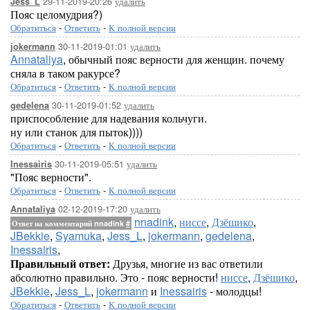
29-11-2019-20:26
удалить
Jess_L
Пояс целомудрия?)
Обратиться
-
Ответить
-
К полной версии
30-11-2019-01:01
удалить
jokermann
Annataliya
, обычный пояс верности для женщин. почему
сняла в таком ракурсе?
Обратиться
-
Ответить
-
К полной версии
30-11-2019-01:52
удалить
gedelena
приспособление для надевания кольчуги.
ну или станок для пыток))))
Обратиться
-
Ответить
-
К полной версии
30-11-2019-05:51
удалить
Inessairis
"Пояс верности".
Обратиться
-
Ответить
-
К полной версии
02-12-2019-17:20
удалить
Annataliya
nnadink
,
ниссе
,
Дзёшико
,
Ответ на комментарий nnadink
#
JBekkie
,
Syamuka
,
Jess_L
,
jokermann
,
gedelena
,
Inessairis
,
Правильный ответ:
Друзья, многие из вас ответили
абсолютно правильно. Это - пояс верности!
ниссе
,
Дзёшико
,
JBekkie
,
Jess_L
,
jokermann
и
Inessairis
- молодцы!
Обратиться
-
Ответить
-
К полной версии