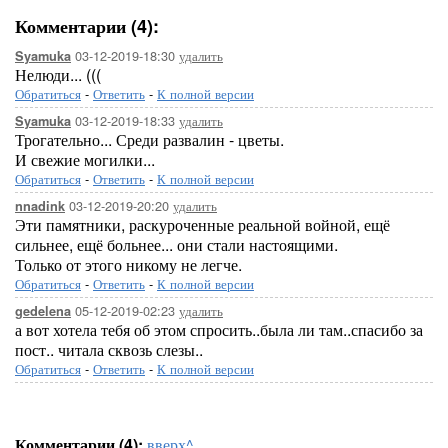
Комментарии (4):
03-12-2019-18:30
удалить
Syamuka
Нелюди... (((
Обратиться
-
Ответить
-
К полной версии
03-12-2019-18:33
удалить
Syamuka
Трогательно... Среди развалин - цветы.
И свежие могилки...
Обратиться
-
Ответить
-
К полной версии
03-12-2019-20:20
удалить
nnadink
Эти памятники, раскуроченные реальной войной, ещё
сильнее, ещё больнее... они стали настоящими.
Только от этого никому не легче.
Обратиться
-
Ответить
-
К полной версии
05-12-2019-02:23
удалить
gedelena
а вот хотела тебя об этом спросить..была ли там..спасибо за
пост.. читала сквозь слезы..
Обратиться
-
Ответить
-
К полной версии
Комментарии (4):
вверх^