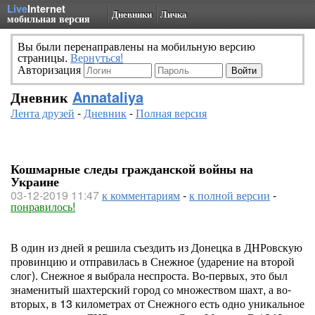
Live
Internet
Дневники
Личка
мобильная версия
Вы были перенаправлены на мобильную версию
страницы.
Вернуться!
Авторизация
Дневник
Annataliya
Лента друзей
-
Дневник
-
Полная версия
Кошмарные следы гражданской войны на
Украине
03-12-2019 11:47
к комментариям
-
к полной версии
-
понравилось!
В один из дней я решила съездить из Донецка в ДНРовскую
провинцию и отправилась в Снежное (ударение на второй
слог). Снежное я выбрала неспроста. Во-первых, это был
знаменитый шахтерский город со множеством шахт, а во-
вторых, в 13 километрах от Снежного есть одно уникальное