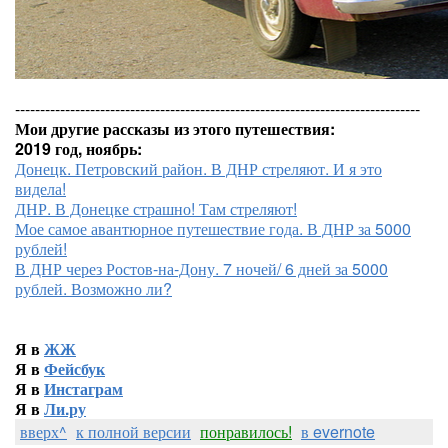
---------------------------------------------------------------------------------
Мои другие рассказы из этого путешествия:
2019 год, ноябрь:
Донецк. Петровский район. В ДНР стреляют. И я это
видела!
ДНР. В Донецке страшно! Там стреляют!
Мое самое авантюрное путешествие года. В ДНР за 5000
рублей!
В ДНР через Ростов-на-Дону. 7 ночей/ 6 дней за 5000
рублей. Возможно ли?
Я в
ЖЖ
Я в
Фейсбук
Я в
Инстаграм
Я в
Ли.ру
вверх^
к полной версии
понравилось!
в evernote