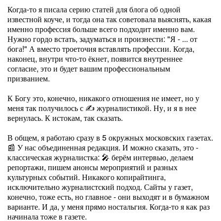
Когда-то я писала серию статей для блога об одной
известной коуче, и тогда она так советовала выяснять, какая
именно профессия больше всего подходит именно вам.
Нужно гордо встать, задуматься и произнести: "Я - ... от
бога!" А вместо троеточия вставлять профессии. Когда,
наконец, внутри что-то ёкнет, появится внутреннее
согласие, это и будет вашим профессиональным
призванием.
К Богу это, конечно, никакого отношения не имеет, но у
меня так получилось с ✍️ журналистикой. Ну, и я в нее
вернулась. К истокам, так сказать.
В общем, я работаю сразу в 5 окружных московских газетах.
📰 У нас объединенная редакция. И можно сказать, это -
классическая журналистка: 🎤 берём интервью, делаем
репортажи, пишем анонсы мероприятий и разных
культурных событий. Никакого копирайтинга,
исключительно журналистский подход. Сайты у газет,
конечно, тоже есть, но главное - они выходят и в бумажном
варианте. И да, у меня прямо ностальгия. Когда-то я как раз
начинала тоже в газете.