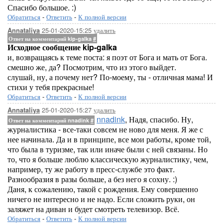
Спасибо большое. :)
Обратиться
-
Ответить
-
К полной версии
25-01-2020-15:25
удалить
Annataliya
Ответ на комментарий kip-galka
#
Исходное сообщение kip-galka
и, возвращаясь к теме поста: я поэт от Бога и мать от Бога.
смешно же, да? Посмотрим, что из этого выйдет.
слушай, ну, а почему нет? По-моему, ты - отличная мама! И
стихи у тебя прекрасные!
Обратиться
-
Ответить
-
К полной версии
25-01-2020-15:27
удалить
Annataliya
nnadink
, Надя, спасибо. Ну,
Ответ на комментарий nnadink
#
журналистика - все-таки совсем не ново для меня. Я же с
нее начинала. Да и в принципе, все мои работы, кроме той,
что была в туризме, так или иначе были с ней связаны. Но
то, что я больше люблю классическую журналистику, чем,
например, ту же работу в пресс-службе это факт.
Разнообразия в разы больше, а без него я сохну. :)
Даня, к сожалению, такой с рождения. Ему совершенно
ничего не интересно и не надо. Если сложить руки, он
заляжет на диван и будет смотреть телевизор. Всё.
Обратиться
-
Ответить
-
К полной версии