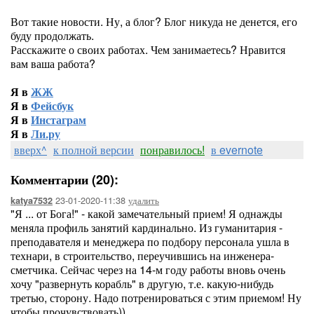
Вот такие новости. Ну, а блог? Блог никуда не денется, его
буду продолжать.
Расскажите о своих работах. Чем занимаетесь? Нравится
вам ваша работа?
Я в
ЖЖ
Я в
Фейсбук
Я в
Инстаграм
Я в
Ли.ру
вверх^
к полной версии
понравилось!
в evernote
Комментарии (20):
23-01-2020-11:38
удалить
katya7532
"Я ... от Бога!" - какой замечательный прием! Я однажды
меняла профиль занятий кардинально. Из гуманитария -
преподавателя и менеджера по подбору персонала ушла в
технари, в строительство, переучившись на инженера-
сметчика. Сейчас через на 14-м году работы вновь очень
хочу "развернуть корабль" в другую, т.е. какую-нибудь
третью, сторону. Надо потренироваться с этим приемом! Ну
чтобы прочувствовать))