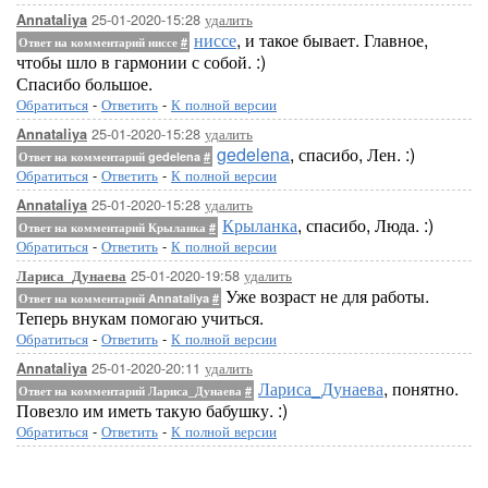
25-01-2020-15:28
удалить
Annataliya
ниссе
, и такое бывает. Главное,
Ответ на комментарий ниссе
#
чтобы шло в гармонии с собой. :)
Спасибо большое.
Обратиться
-
Ответить
-
К полной версии
25-01-2020-15:28
удалить
Annataliya
gedelena
, спасибо, Лен. :)
Ответ на комментарий gedelena
#
Обратиться
-
Ответить
-
К полной версии
25-01-2020-15:28
удалить
Annataliya
Крыланка
, спасибо, Люда. :)
Ответ на комментарий Крыланка
#
Обратиться
-
Ответить
-
К полной версии
25-01-2020-19:58
удалить
Лариса_Дунаева
Уже возраст не для работы.
Ответ на комментарий Annataliya
#
Теперь внукам помогаю учиться.
Обратиться
-
Ответить
-
К полной версии
25-01-2020-20:11
удалить
Annataliya
Лариса_Дунаева
, понятно.
Ответ на комментарий Лариса_Дунаева
#
Повезло им иметь такую бабушку. :)
Обратиться
-
Ответить
-
К полной версии