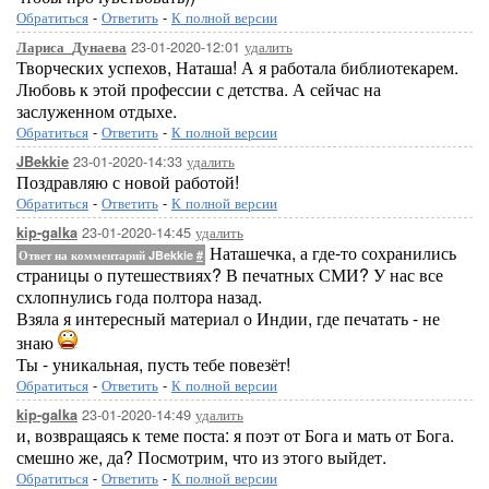
Обратиться
-
Ответить
-
К полной версии
23-01-2020-12:01
удалить
Лариса_Дунаева
Творческих успехов, Наташа! А я работала библиотекарем.
Любовь к этой профессии с детства. А сейчас на
заслуженном отдыхе.
Обратиться
-
Ответить
-
К полной версии
23-01-2020-14:33
удалить
JBekkie
Поздравляю с новой работой!
Обратиться
-
Ответить
-
К полной версии
23-01-2020-14:45
удалить
kip-galka
Наташечка, а где-то сохранились
Ответ на комментарий JBekkie
#
страницы о путешествиях? В печатных СМИ? У нас все
схлопнулись года полтора назад.
Взяла я интересный материал о Индии, где печатать - не
знаю
Ты - уникальная, пусть тебе повезёт!
Обратиться
-
Ответить
-
К полной версии
23-01-2020-14:49
удалить
kip-galka
и, возвращаясь к теме поста: я поэт от Бога и мать от Бога.
смешно же, да? Посмотрим, что из этого выйдет.
Обратиться
-
Ответить
-
К полной версии