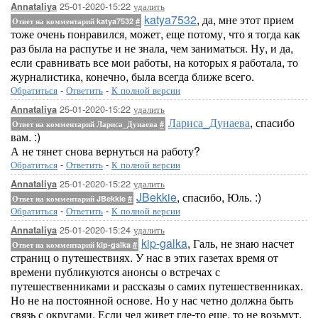
25-01-2020-15:22
удалить
Annataliya
katya7532
, да, мне этот прием
Ответ на комментарий katya7532
#
тоже очень понравился, может, еще потому, что я тогда как
раз была на распутье и не знала, чем заниматься. Ну, и да,
если сравнивать все мои работы, на которых я работала, то
журналистика, конечно, была всегда ближе всего.
Обратиться
-
Ответить
-
К полной версии
25-01-2020-15:22
удалить
Annataliya
Лариса_Дунаева
, спасибо
Ответ на комментарий Лариса_Дунаева
#
вам. :)
А не тянет снова вернуться на работу?
Обратиться
-
Ответить
-
К полной версии
25-01-2020-15:22
удалить
Annataliya
JBekkie
, спасибо, Юль. :)
Ответ на комментарий JBekkie
#
Обратиться
-
Ответить
-
К полной версии
25-01-2020-15:24
удалить
Annataliya
kip-galka
, Галь, не знаю насчет
Ответ на комментарий kip-galka
#
страниц о путешествиях. У нас в этих газетах время от
времени публикуются анонсы о встречах с
путешественниками и рассказы о самих путешественниках.
Но не на постоянной основе. Но у нас четно должна быть
связь с округами. Если чел живет где-то еще, то не возьмут.