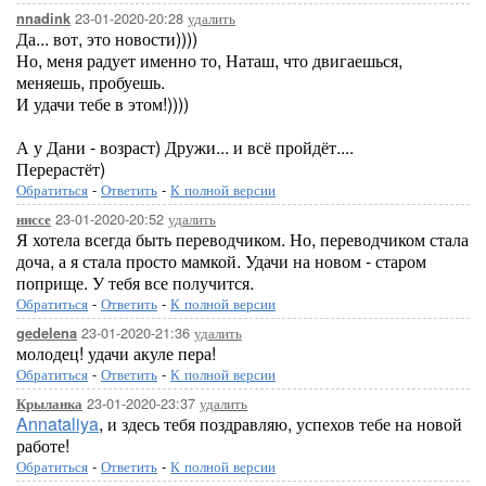
23-01-2020-20:28
удалить
nnadink
Да... вот, это новости))))
Но, меня радует именно то, Наташ, что двигаешься,
меняешь, пробуешь.
И удачи тебе в этом!))))
А у Дани - возраст) Дружи... и всё пройдёт....
Перерастёт)
Обратиться
-
Ответить
-
К полной версии
23-01-2020-20:52
удалить
ниссе
Я хотела всегда быть переводчиком. Но, переводчиком стала
доча, а я стала просто мамкой. Удачи на новом - старом
поприще. У тебя все получится.
Обратиться
-
Ответить
-
К полной версии
23-01-2020-21:36
удалить
gedelena
молодец! удачи акуле пера!
Обратиться
-
Ответить
-
К полной версии
23-01-2020-23:37
удалить
Крыланка
Annataliya
, и здесь тебя поздравляю, успехов тебе на новой
работе!
Обратиться
-
Ответить
-
К полной версии