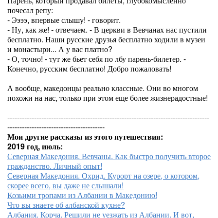
Парень, который продавал билеты, глубокомысленно
почесал репу:
- Ээээ, впервые слышу! - говорит.
- Ну, как же! - отвечаем. - В церкви в Вевчанах нас пустили
бесплатно. Наши русские друзья бесплатно ходили в музеи
и монастыри... А у вас платно?
- О, точно! - тут же бьет себя по лбу парень-билетер. -
Конечно, русским бесплатно! Добро пожаловать!
А вообще, македонцы реально классные. Они во многом
похожи на нас, только при этом еще более жизнерадостные!
-----------------------------------------------------------------------------------
----------------------------------------
Мои другие рассказы из этого путешествия:
2019 год, июль:
Северная Македония. Вевчаны. Как быстро получить второе
гражданство. Личный опыт!
Северная Македония. Охрид. Курорт на озере, о котором,
скорее всего, вы даже не слышали!
Козьими тропами из Албании в Македонию!
Что вы знаете об албанской кухне?
Албания. Корча. Решили не уезжать из Албании. И вот,