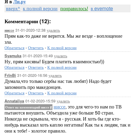
Я в
Ли.ру
вверх^
к полной версии
понравилось!
в evernote
Комментарии (12):
31-01-2020-12:38
удалить
ниссе
Прям как-то даже не верится. Мы же везде - воплощение
зла.
Обратиться
-
Ответить
-
К полной версии
31-01-2020-15:49
удалить
Syamuka
Ну, прям кисявы! Будем платить взаимностью!))
Обратиться
-
Ответить
-
К полной версии
31-01-2020-16:56
удалить
FrInBi
Думала,что только сербы нас так любят) Надо будет
запомнить про македонцев.
Обратиться
-
Ответить
-
К полной версии
01-02-2020-15:59
удалить
Annataliya
ниссе
, это для чего-то нам по ТВ
Ответ на комментарий ниссе
#
пытаются внушить. Объездила уже больше 50 стран.
Никогда не скрывала, что я - русская. И хоть бы где кто-
нибудь высказал хоть каплю негатива! Как ты к людям, так и
они к тебе! - золотое правило.