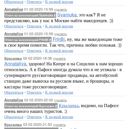
Обратиться
-
Ответить
-
К полной версии
01-02-2020-15:59
удалить
Annataliya
Syamuka
, это как? Я не
Ответ на комментарий Syamuka
#
представляю, как у нас в Москве найти македонцев. :))
Обратиться
-
Ответить
-
К полной версии
01-02-2020-15:59
удалить
Annataliya
FrInBi
, ну, мы же македонцам тоже
Ответ на комментарий FrInBi
#
в свое время помогли. Так что, причина любви похожая. :))
Обратиться
-
Ответить
-
К полной версии
02-02-2020-18:38
удалить
Крыланка
Annataliya
, здорово! На Кипре и на Сицилии к нам хорошо
относились. А в Пафосе иногда думала что и не уезжала - в
супермаркете русскоговорящие продавцы, на автобусной
станции даже вывеска на русском языке, и брошюры, и
кассиры тоже русскоговорящие.
Обратиться
-
Ответить
-
К полной версии
02-02-2020-22:02
удалить
Annataliya
Крыланка
, видимо, на Пафосе
Ответ на комментарий Крыланка
#
очень много наших туристов. :)
Обратиться
-
Ответить
-
К полной версии
03-02-2020-21:50
удалить
Крыланка