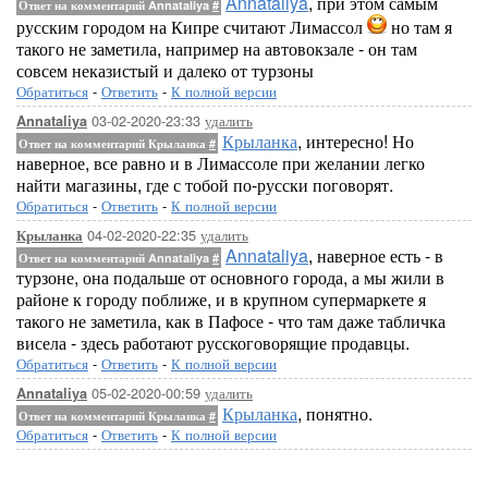
Annataliya
, при этом самым
Ответ на комментарий Annataliya
#
русским городом на Кипре считают Лимассол
но там я
такого не заметила, например на автовокзале - он там
совсем неказистый и далеко от турзоны
Обратиться
-
Ответить
-
К полной версии
03-02-2020-23:33
удалить
Annataliya
Крыланка
, интересно! Но
Ответ на комментарий Крыланка
#
наверное, все равно и в Лимассоле при желании легко
найти магазины, где с тобой по-русски поговорят.
Обратиться
-
Ответить
-
К полной версии
04-02-2020-22:35
удалить
Крыланка
Annataliya
, наверное есть - в
Ответ на комментарий Annataliya
#
турзоне, она подальше от основного города, а мы жили в
районе к городу поближе, и в крупном супермаркете я
такого не заметила, как в Пафосе - что там даже табличка
висела - здесь работают русскоговорящие продавцы.
Обратиться
-
Ответить
-
К полной версии
05-02-2020-00:59
удалить
Annataliya
Крыланка
, понятно.
Ответ на комментарий Крыланка
#
Обратиться
-
Ответить
-
К полной версии