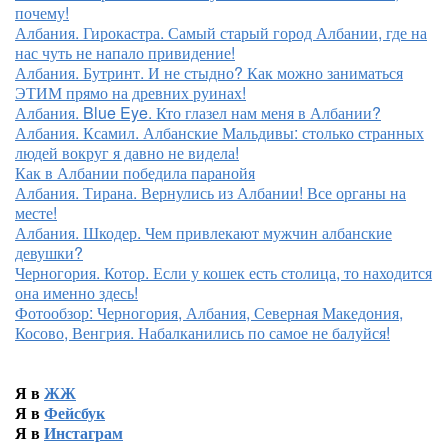
почему!
Албания. Гирокастра. Самый старый город Албании, где на
нас чуть не напало привидение!
Албания. Бутринт. И не стыдно? Как можно заниматься
ЭТИМ прямо на древних руинах!
Албания. Blue Eye. Кто глазел нам меня в Албании?
Албания. Ксамил. Албанские Мальдивы: столько странных
людей вокруг я давно не видела!
Как в Албании победила паранойя
Албания. Тирана. Вернулись из Албании! Все органы на
месте!
Албания. Шкодер. Чем привлекают мужчин албанские
девушки?
Черногория. Котор. Если у кошек есть столица, то находится
она именно здесь!
Фотообзор: Черногория, Албания, Северная Македония,
Косово, Венгрия. Набалканились по самое не балуйся!
Я в
ЖЖ
Я в
Фейсбук
Я в
Инстаграм