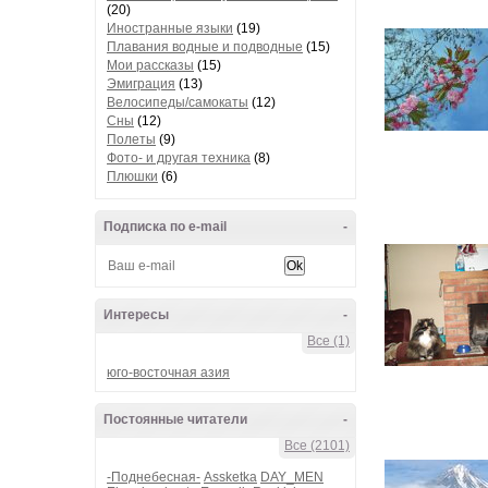
(20)
Иностранные языки
(19)
Плавания водные и подводные
(15)
Мои рассказы
(15)
Эмиграция
(13)
Велосипеды/самокаты
(12)
Сны
(12)
Полеты
(9)
Фото- и другая техника
(8)
Плюшки
(6)
Подписка по e-mail
-
Интересы
-
Все (1)
юго-восточная азия
Постоянные читатели
-
Все (2101)
-Поднебесная-
Assketka
DAY_MEN