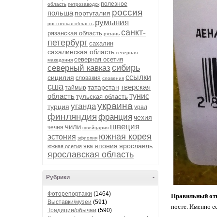
полезное
область
петрозаводск
россия
польша
португалия
румыния
ростовская область
санкт-
рязанская область
рязань
петербург
сахалин
сахалинская область
северная
северная осетия
македония
сибирь
северный кавказ
ссылки
сицилия
словакия
словения
сша
тверская
татарстан
таймыр
область
тунис
тульская область
украина
уганда
турция
урал
финляндия
франция
чехия
швеция
чили
чечня
швейцария
южная корея
эстония
эфиопия
япония
ярославль
ява
южная осетия
ярославская область
Рубрики
-
Фоторепортажи
(1464)
Правильный отв
Выставки/музеи
(591)
посте. Именно ее
Традиции/обычаи
(590)