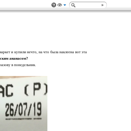
ркет и купили нечто, на что была наклеена вот эта
сским ананасом?
назову в понедельник.