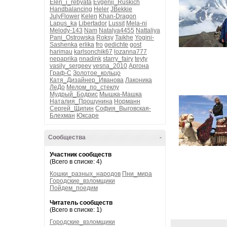
Elen_i_rebyata
Evgenij_Ruskich
Handbalancing
Heler
JBekkie
JulyFlower
Kelen
Khan-Dragon
Lapus_ka
Libertador
Lussit
Mela-ni
Melody-143
Nam
Natalya4455
Nattaliya
Pani_Ostrowska
Roksy
Taikhe
Yogini-
Sashenka
erlika
fro
gedichte
gost
harimau
karlsonchik67
lozanna777
nepaprika
nnadink
starry_fairy
teyty
vasily_sergeev
vesna_2010
Аргона
Граф-С
Золотое_кольцо
Катя_Дизайнер_Иванова
Лаконика
ЛеДо
Мелом_по_стеклу
Мудрый_Бодрис
Мышка-Машка
Наталия_Прошунина
Норманн
Сергей_Щипин
София_Выговская-
Блехман
Юксаре
Сообщества
-
Участник сообществ
(Всего в списке: 4)
Кошки_разных_народов
Пни_мира
Городские_взломщики
Пойдем_поедим
Читатель сообществ
(Всего в списке: 1)
Городские_взломщики