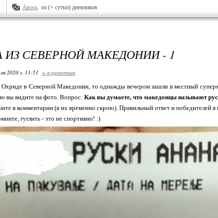
Авось
из (+ сутки) дневников
А ИЗ СЕВЕРНОЙ МАКЕДОНИИ - 1
ля 2020 г. 11:51
+ в цитатник
 Охриде в Северной Македонии, то однажды вечером зашли в местный суперма
ую вы видите на фото. Вопрос:
Как вы думаете, что македонцы называют ру
ите в комментарии (я их временно скрою). Правильный ответ и победителей я 
мните, гуглить - это не спортивно! :)