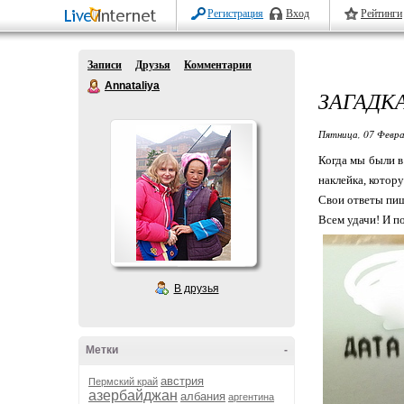
Регистрация
Вход
Рейтинги
Записи
Друзья
Комментарии
Annataliya
ЗАГАДК
Пятница, 07 Февра
Когда мы были в
наклейка, котор
Свои ответы пиш
Всем удачи! И по
В друзья
Метки
-
австрия
Пермский край
азербайджан
албания
аргентина