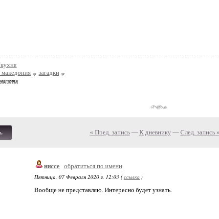
/кухня
я македония
загадки
ователям
« Пред. запись
—
К дневнику
—
След. запись 
ь
ниссе
обратиться по имени
Пятница, 07 Февраля 2020 г. 12:03 (
ссылка
)
Вообще не представляю. Интересно будет узнать.