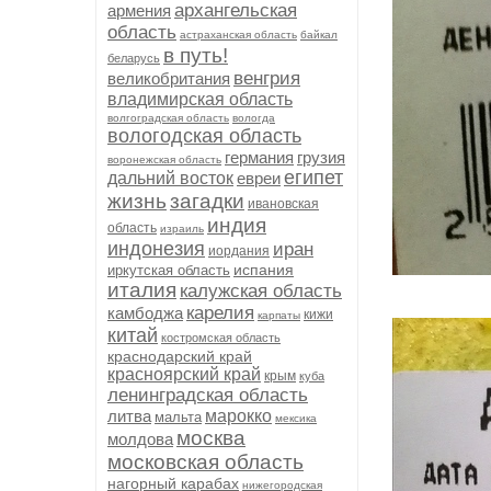
архангельская
армения
область
астраханская область
байкал
в путь!
беларусь
венгрия
великобритания
владимирская область
волгоградская область
вологда
вологодская область
германия
грузия
воронежская область
египет
дальний восток
евреи
жизнь
загадки
ивановская
индия
область
израиль
индонезия
иран
иордания
испания
иркутская область
италия
калужская область
карелия
камбоджа
кижи
карпаты
китай
костромская область
краснодарский край
красноярский край
крым
куба
ленинградская область
литва
марокко
мальта
мексика
москва
молдова
московская область
нагорный карабах
нижегородская