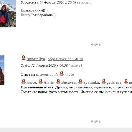
Воскресенье, 09 Февраля 2020 г. 20:03 (
ссылка
)
Крыжовник))))))
Пишу "от барабана")
Annataliya
обратиться по имени
Среда, 12 Февраля 2020 г. 00:38 (
ссылка
)
Ответ на
комментарий
ниссе
ниссе
,
Atalie
,
Bucavca
,
Syamuka
,
gedelena
,
n
Правильный ответ:
Друзья, вы, наверняка, удивитесь, но русски
Смотрите новое фото в этом посте. Именно ее мы купили в супермар