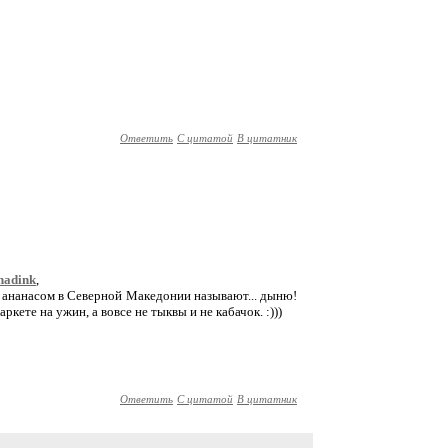
Ответить
С цитатой
В цитатник
nadink
,
м ананасом в Северной Македонии называют... дыню!
кете на ужин, а вовсе не тыквы и не кабачок. :)))
Ответить
С цитатой
В цитатник