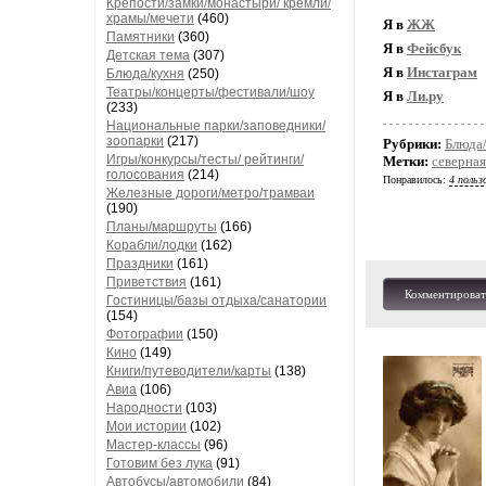
Крепости/замки/монастыри/ кремли/
храмы/мечети
(460)
Я в
ЖЖ
Памятники
(360)
Я в
Фейсбук
Детская тема
(307)
Я в
Инстаграм
Блюда/кухня
(250)
Театры/концерты/фестивали/шоу
Я в
Ли.ру
(233)
Национальные парки/заповедники/
зоопарки
(217)
Рубрики:
Блюда
Игры/конкурсы/тесты/ рейтинги/
Метки:
северна
голосования
(214)
Понравилось:
4 польз
Железные дороги/метро/трамваи
(190)
Планы/маршруты
(166)
Корабли/лодки
(162)
Праздники
(161)
Приветствия
(161)
Комментироват
Гостиницы/базы отдыха/санатории
(154)
Фотографии
(150)
Кино
(149)
Книги/путеводители/карты
(138)
Авиа
(106)
Народности
(103)
Мои истории
(102)
Мастер-классы
(96)
Готовим без лука
(91)
Автобусы/автомобили
(84)