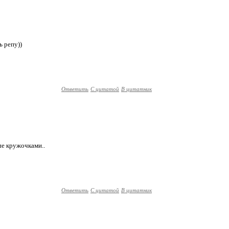
ь репу))
Ответить
С цитатой
В цитатник
ые кружочками..
Ответить
С цитатой
В цитатник