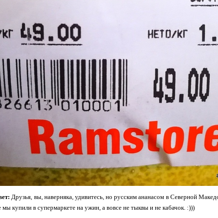
ет:
Друзья, вы, наверняка, удивитесь, но русским ананасом в Северной Макед
 мы купили в супермаркете на ужин, а вовсе не тыквы и не кабачок. :)))