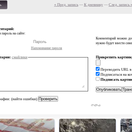
« Пред. запись
—
К дневнику
—
След. запись 
ь
ентарий:
 пароль на сайте:
Комментарий можно доб
нужно будет ввести сим
Напоминание пароля
тария:
смайлики
Прикрепить картинк
Переводить URL в
Подписаться на к
Подписать карти
рафии: (найти ошибки)