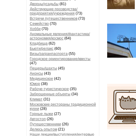
Дворцы/усадьбы
(81)
Действующие прозводства/
предприятия/учреждения
(73)
Встречи путешественников
(73)
Семейство
(70)
Хобби
(70)
Аномальные явления/фантастика/
астрономия/космос
(64)
Кладбища
(62)
Бьюти/релакс
(60)
Визы/загранпаспорта
(55)
Городское ориентирование/квесты
(47)
Пещеры/шахты
(45)
Анонсы
(43)
Медицинское
(42)
Юмор
(38)
Рабоче-туристическое
(35)
Заброшенные объекты
(34)
Климат
(31)
Московские рестораны традиционной
кухни
(28)
Горные лыжи
(27)
Автостоп
(26)
Путешественники
(26)
Делюсь опытом
(21)
Наши лекции/выступления/интервью