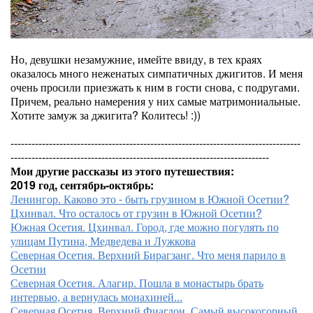
Но, девушки незамужние, имейте ввиду, в тех краях
оказалось много неженатых симпатичных джигитов. И меня
очень просили приезжать к ним в гости снова, с подругами.
Причем, реально намерения у них самые матримониальные.
Хотите замуж за джигита? Колитесь! :))
-----------------------------------------------------------------------------------
--------------------------------------------------------------------------
Мои другие рассказы из этого путешествия:
2019 год, сентябрь-октябрь:
Ленингор. Каково это - быть грузином в Южной Осетии?
Цхинвал. Что осталось от грузин в Южной Осетии?
Южная Осетия. Цхинвал. Город, где можно погулять по
улицам Путина, Медведева и Лужкова
Северная Осетия. Верхний Бирагзанг. Что меня парило в
Осетии
Северная Осетия. Алагир. Пошла в монастырь брать
интервью, а вернулась монахиней...
Северная Осетия. Верхний Фиагдон. Самый высокогорный