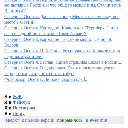
монастырь в России, и что общего между ним, Сталиным и
Лениным?
Северная Осетия. Даргавс - Город Мёртвых. Самое жуткое
место в Осетии!
Северная Осетия. Кармадон. Кавказская "Териберка", или
село из одной пятиэтажки. Такое бывает?
Северная Осетия. Кармадон. То самое место, где погиб
Бодров
Северная Осетия. Цей. Одна, без оружия, на Кавказе и под
ледником-убийцей!
Северная Осетия. Беслан. Самая страшная школа в России...
Северная Осетия. Владикавказ. Как я просветила целый
город о том, что у них есть автобус!
Фотообзор: Осетия. Любовь, сыр и горы!..
Я в
ЖЖ
Я в
Фейсбук
Я в
Инстаграм
Я в
Ли.ру
вверх^
к полной версии
понравилось!
в evernote