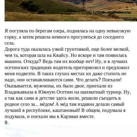
Я погуляла по берегам озера, поднялась на одну невысокую
горку, а затем решила немного прогуляться до соседнего
села.
Дорога туда оказалась узкой грунтовкой, еще более мелкой,
чем та, которая шла на Квайсу. Но вскоре и там появилась
машина. Откуда? Ведь там их вообще нет! Ну, и в лучших
осетинских традициях водитель притормозил и предложил
меня подвезти. В таких глухих местах их даже стопить не
надо, они останавливаются сами. Что делать? Поехали!
Оказывается, мужчины, их было двое, приехали из
Владикавказа в Южную Осетию на шахматный турнир. Ну,
а так как сами в детстве здесь жили, решили съездить в
родное село за... мёдом! А мёд там издавна делали самый
лучший в республике, каштановый! В общем, подумала я
подумала, и поехали мы в Карзман вместе.
9.