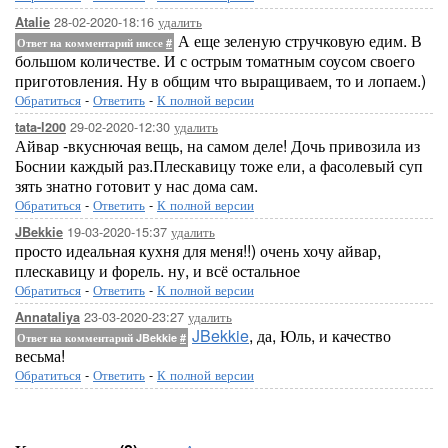
28-02-2020-18:16
удалить
Atalie
А еще зеленую стручковую едим. В
Ответ на комментарий ниссе
#
большом количестве. И с острым томатным соусом своего
приготовления. Ну в общим что выращиваем, то и лопаем.)
Обратиться
-
Ответить
-
К полной версии
29-02-2020-12:30
удалить
tata-l200
Айвар -вкуснючая вещь, на самом деле! Дочь привозила из
Боснии каждый раз.Плескавицу тоже ели, а фасолевый суп
зять знатно готовит у нас дома сам.
Обратиться
-
Ответить
-
К полной версии
19-03-2020-15:37
удалить
JBekkie
просто идеальная кухня для меня!!) очень хочу айвар,
плескавицу и форель. ну, и всё остальное
Обратиться
-
Ответить
-
К полной версии
23-03-2020-23:27
удалить
Annataliya
JBekkie
, да, Юль, и качество
Ответ на комментарий JBekkie
#
весьма!
Обратиться
-
Ответить
-
К полной версии