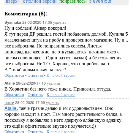
вверх^
к полной версии
понравилось!
в evernote
Комментарии (8):
28-02-2020-17:05
удалить
Syamuka
Ну и соблазн! Айвар покорил!
Я тут перед ДР решила гостей побаловать долмой. Купила 5
маааленьких штук на пробу в проверенном магазине. Ну и...
все выбросила. Не понравились совсем. Листья
виноградные жесткие, не откусываются, начинка мясо с
рисом солонющее... Один раз отгрызла)) и без сожаления
все выбросила. Не ТО. Хорошо, что попробовала. )
А "твоя" долма какая на вкус?
Обратиться
-
Ответить
-
К полной версии
28-02-2020-17:16
удалить
Atalie
В Хорватии без него тоже никак. Привозила оттуда.
Обратиться
-
Ответить
-
К полной версии
28-02-2020-17:56
удалить
ниссе
Atalie
, тавче гравче делаю и ем с удовольствием. Оно
хорошо заходит в пост. Там много растительного белка, а
поскольку я добавляю в него ядерную албанскую аджику,
это ещё и офигительно вкусно получается.:))
Обратиться
-
Ответить
-
К полной версии