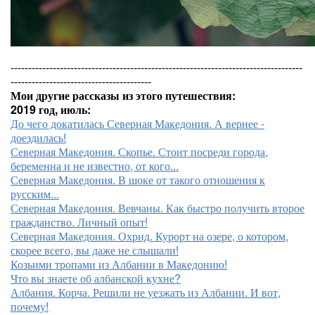
-----------------------------------------------------------------------------------
----------------------------------------
Мои другие рассказы из этого путешествия:
2019 год, июль:
До чего докатилась Северная Македония. А вернее -
доездилась!
Северная Македония. Скопье. Стоит посреди города,
беременна и не известно, от кого...
Северная Македония. В шоке от такого отношения к
русским...
Северная Македония. Вевчаны. Как быстро получить второе
гражданство. Личный опыт!
Северная Македония. Охрид. Курорт на озере, о котором,
скорее всего, вы даже не слышали!
Козьими тропами из Албании в Македонию!
Что вы знаете об албанской кухне?
Албания. Корча. Решили не уезжать из Албании. И вот,
почему!