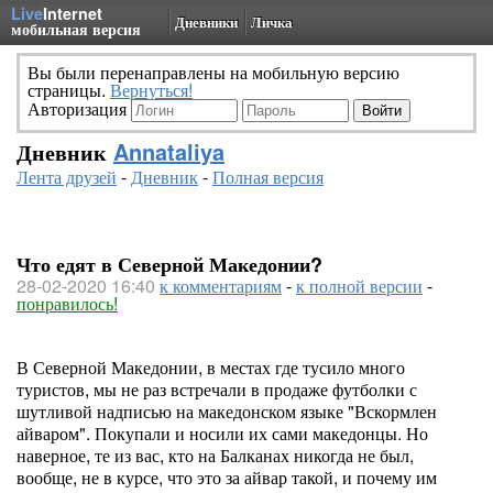
Live
Internet
Дневники
Личка
мобильная версия
Вы были перенаправлены на мобильную версию
страницы.
Вернуться!
Авторизация
Дневник
Annataliya
Лента друзей
-
Дневник
-
Полная версия
Что едят в Северной Македонии?
28-02-2020 16:40
к комментариям
-
к полной версии
-
понравилось!
В Северной Македонии, в местах где тусило много
туристов, мы не раз встречали в продаже футболки с
шутливой надписью на македонском языке "Вскормлен
айваром". Покупали и носили их сами македонцы. Но
наверное, те из вас, кто на Балканах никогда не был,
вообще, не в курсе, что это за айвар такой, и почему им