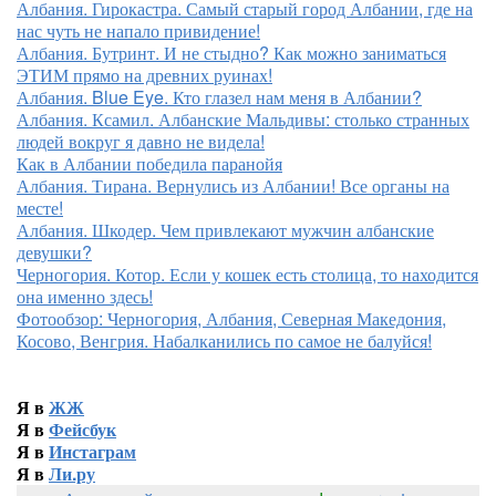
Албания. Гирокастра. Самый старый город Албании, где на
нас чуть не напало привидение!
Албания. Бутринт. И не стыдно? Как можно заниматься
ЭТИМ прямо на древних руинах!
Албания. Blue Eye. Кто глазел нам меня в Албании?
Албания. Ксамил. Албанские Мальдивы: столько странных
людей вокруг я давно не видела!
Как в Албании победила паранойя
Албания. Тирана. Вернулись из Албании! Все органы на
месте!
Албания. Шкодер. Чем привлекают мужчин албанские
девушки?
Черногория. Котор. Если у кошек есть столица, то находится
она именно здесь!
Фотообзор: Черногория, Албания, Северная Македония,
Косово, Венгрия. Набалканились по самое не балуйся!
Я в
ЖЖ
Я в
Фейсбук
Я в
Инстаграм
Я в
Ли.ру