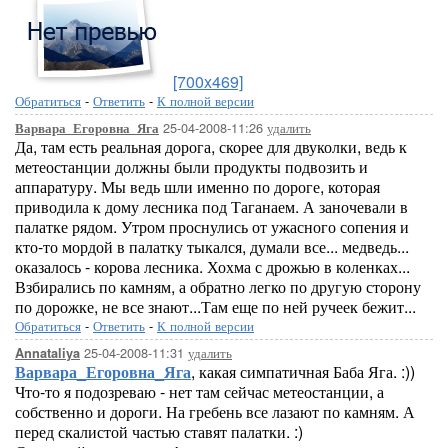
[700x469]
Обратиться
-
Ответить
-
К полной версии
25-04-2008-11:26
удалить
Варвара_Егоровна_Яга
Да, там есть реальная дорога, скорее для двуколки, ведь к
метеостанции должны были продукты подвозить и
аппаратуру. Мы ведь шли именно по дороге, которая
приводила к дому лесника под Таганаем. А заночевали в
палатке рядом. Утром проснулись от ужасного сопения и
кто-то мордой в палатку тыкался, думали все... медведь...
оказалось - корова лесника. Хохма с дрожью в коленках...
Взбирались по камням, а обратно легко по другую сторону
по дорожке, не все знают...Там еще по ней ручеек бежит...
Обратиться
-
Ответить
-
К полной версии
25-04-2008-11:31
удалить
Annataliya
Варвара_Егоровна_Яга
, какая симпатичная Баба Яга. :))
Что-то я подозреваю - нет там сейчас метеостанции, а
собственно и дороги. На гребень все лазают по камням. А
перед скалистой частью ставят палатки. :)