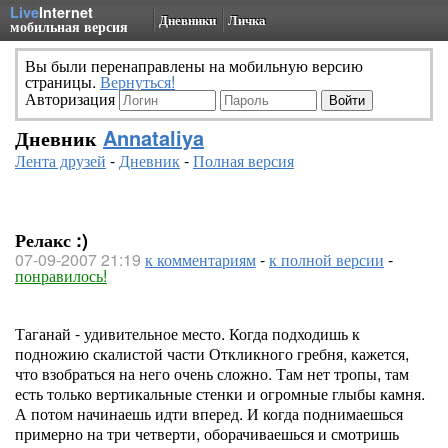
Live
Internet
Дневники
Личка
мобильная версия
Вы были перенаправлены на мобильную версию
страницы.
Вернуться!
Авторизация
Дневник
Annataliya
Лента друзей
-
Дневник
-
Полная версия
Релакс :)
07-09-2007 21:19
к комментариям
-
к полной версии
-
понравилось!
Таганай - удивительное место. Когда подходишь к
подножию скалистой части Откликного гребня, кажется,
что взобраться на него очень сложно. Там нет тропы, там
есть только вертикальные стенки и огромные глыбы камня.
А потом начинаешь идти вперед. И когда поднимаешься
примерно на три четверти, оборачиваешься и смотришь