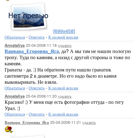
[699x458]
Обратиться
-
Ответить
-
К полной версии
25-04-2008-11:18
удалить
Annataliya
Варвара_Егоровна_Яга
, да? А мы там не нашли пологую
тропу. Туда по камням, а назад с другой стороны и тоже по
камням.
Гранаты - да. :) На обратном пути нашли гранатик
сантиметра 2 в диаметре. Но его надо было из камня
выковыривать. Не взяли.
Обратиться
-
Ответить
-
К полной версии
25-04-2008-11:20
удалить
Annataliya
Красиво! :) У меня еще есть фотографии оттуда - по тегу
Урал. :)
Обратиться
-
Ответить
-
К полной версии
25-04-2008-11:21
удалить
Варвара_Егоровна_Яга