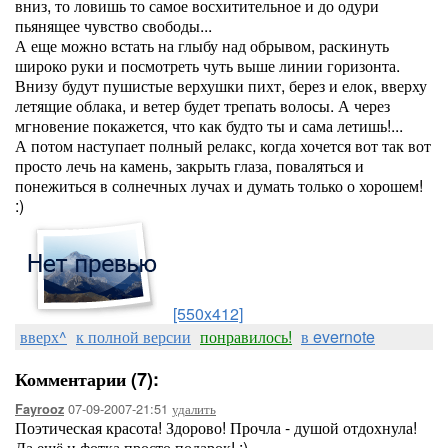
вниз, то ловишь то самое восхитительное и до одури
пьянящее чувство свободы...
А еще можно встать на глыбу над обрывом, раскинуть
широко руки и посмотреть чуть выше линии горизонта.
Внизу будут пушистые верхушки пихт, берез и елок, вверху
летящие облака, и ветер будет трепать волосы. А через
мгновение покажется, что как будто ты и сама летишь!...
А потом наступает полный релакс, когда хочется вот так вот
просто лечь на камень, закрыть глаза, поваляться и
понежиться в солнечных лучах и думать только о хорошем!
:)
[550x412]
вверх^
к полной версии
понравилось!
в evernote
Комментарии (7):
07-09-2007-21:51
удалить
Fayrooz
Поэтическая красота! Здорово! Прочла - душой отдохнула!
Да ещё и фотка просто подарок! :)