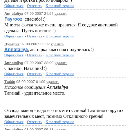
Обратиться
-
Ответить
-
К полной версии
07-09-2007-21:54
удалить
Annataliya
Fayrooz
, спасибо! :)
Мне эта фотка тоже очень нравится. Я ее даже аватаркой
сделала. Пусть постоит. :)
Обратиться
-
Ответить
-
К полной версии
07-09-2007-22:02
удалить
Лунария
Annataliya
, аватарка кдассная получилась :)
Обратиться
-
Ответить
-
К полной версии
07-09-2007-22:09
удалить
Annataliya
Спасибо, Наташик! :)
Обратиться
-
Ответить
-
К полной версии
08-09-2007-01:09
удалить
Табби
Исходное сообщение Annataliya
Таганай - удивительное место.
Отсюда вывод - надо его посетить снова! Там много других
замечательных мест, помимо Откликного гребня!
Обратиться
-
Ответить
-
К полной версии
08-09-2007-09:13
удалить
Annataliya