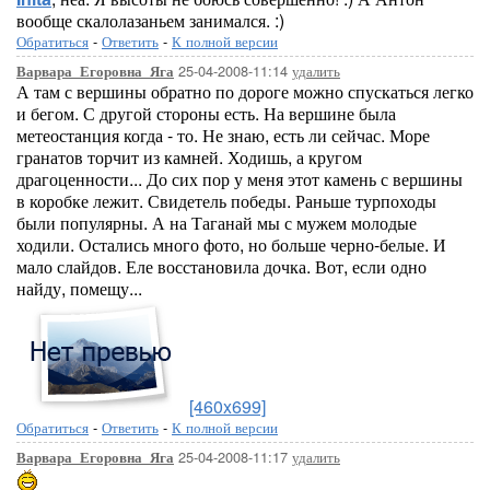
вообще скалолазаньем занимался. :)
Обратиться
-
Ответить
-
К полной версии
25-04-2008-11:14
удалить
Варвара_Егоровна_Яга
А там с вершины обратно по дороге можно спускаться легко
и бегом. С другой стороны есть. На вершине была
метеостанция когда - то. Не знаю, есть ли сейчас. Море
гранатов торчит из камней. Ходишь, а кругом
драгоценности... До сих пор у меня этот камень с вершины
в коробке лежит. Свидетель победы. Раньше турпоходы
были популярны. А на Таганай мы с мужем молодые
ходили. Остались много фото, но больше черно-белые. И
мало слайдов. Еле восстановила дочка. Вот, если одно
найду, помещу...
[460x699]
Обратиться
-
Ответить
-
К полной версии
25-04-2008-11:17
удалить
Варвара_Егоровна_Яга