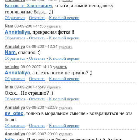
Котик_с_Хвостиком
, кстати, а зимой неподалеку
горнлыжные базы... ;))
Обратиться
-
Ответить
-
К полной версии
08-09-2007-11:55
удалить
Nam
Annataliya
, прекрасная фотка!!!
Обратиться
-
Ответить
-
К полной версии
08-09-2007-12:34
удалить
Annataliya
Nam
, спасибо! :)
Обратиться
-
Ответить
-
К полной версии
08-09-2007-14:13
удалить
sv_otec
Annataliya
, а слезть потом не трудно? ;)
Обратиться
-
Ответить
-
К полной версии
09-09-2007-15:49
удалить
Inita
Оххх... Не страшно? :)
Обратиться
-
Ответить
-
К полной версии
09-09-2007-22:59
удалить
Annataliya
sv_otec
, только в моральном смысле - возвращаться не ота
было.
Обратиться
-
Ответить
-
К полной версии
09-09-2007-23:00
удалить
Annataliya
Inita
, неа. Я высоты не боюсь совершенно! :) А Антон