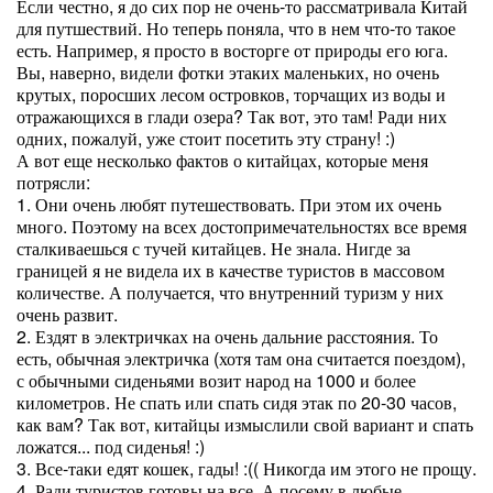
Если честно, я до сих пор не очень-то рассматривала Китай
для путшествий. Но теперь поняла, что в нем что-то такое
есть. Например, я просто в восторге от природы его юга.
Вы, наверно, видели фотки этаких маленьких, но очень
крутых, поросших лесом островков, торчащих из воды и
отражающихся в глади озера? Так вот, это там! Ради них
одних, пожалуй, уже стоит посетить эту страну! :)
А вот еще несколько фактов о китайцах, которые меня
потрясли:
1. Они очень любят путешествовать. При этом их очень
много. Поэтому на всех достопримечательностях все время
сталкиваешься с тучей китайцев. Не знала. Нигде за
границей я не видела их в качестве туристов в массовом
количестве. А получается, что внутренний туризм у них
очень развит.
2. Ездят в электричках на очень дальние расстояния. То
есть, обычная электричка (хотя там она считается поездом),
с обычными сиденьями возит народ на 1000 и более
километров. Не спать или спать сидя этак по 20-30 часов,
как вам? Так вот, китайцы измыслили свой вариант и спать
ложатся... под сиденья! :)
3. Все-таки едят кошек, гады! :(( Никогда им этого не прощу.
4. Ради туристов готовы на все. А посему в любые