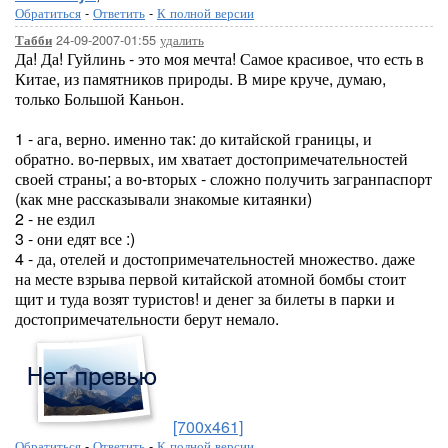
Обратиться
-
Ответить
-
К полной версии
24-09-2007-01:55
удалить
Табби
Да! Да! Гуйлинь - это моя мечта! Самое красивое, что есть в
Китае, из памятников природы. В мире круче, думаю,
только Большой Каньон.
1 - ага, верно. именно так: до китайской границы, и
обратно. во-первых, им хватает достопримечательностей
своей страны; а во-вторых - сложно получить загранпаспорт
(как мне рассказывали знакомые китаянки)
2 - не ездил
3 - они едят все :)
4 - да, отелей и достопримечательностей множество. даже
на месте взрыва первой китайской атомной бомбы стоит
щит и туда возят туристов! и денег за билеты в парки и
достопримечательности берут немало.
[700x461]
Обратиться
-
Ответить
-
К полной версии