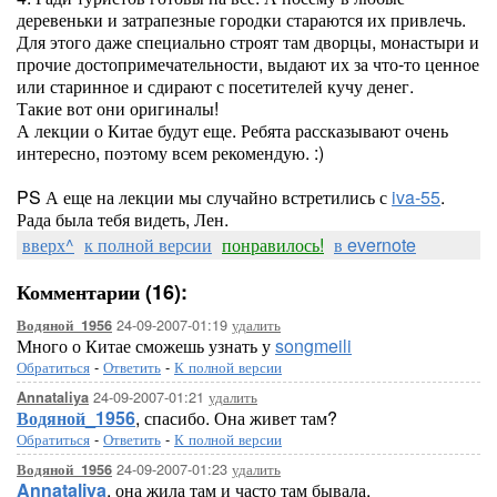
деревеньки и затрапезные городки стараются их привлечь.
Для этого даже специально строят там дворцы, монастыри и
прочие достопримечательности, выдают их за что-то ценное
или старинное и сдирают с посетителей кучу денег.
Такие вот они оригиналы!
А лекции о Китае будут еще. Ребята рассказывают очень
интересно, поэтому всем рекомендую. :)
PS А еще на лекции мы случайно встретились с
iva-55
.
Рада была тебя видеть, Лен.
вверх^
к полной версии
понравилось!
в evernote
Комментарии (16):
24-09-2007-01:19
удалить
Водяной_1956
Много о Китае сможешь узнать у
songmeili
Обратиться
-
Ответить
-
К полной версии
24-09-2007-01:21
удалить
Annataliya
Водяной_1956
, спасибо. Она живет там?
Обратиться
-
Ответить
-
К полной версии
24-09-2007-01:23
удалить
Водяной_1956
Annataliya
, она жила там и часто там бывала.