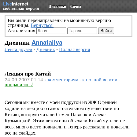
Live
Internet
Дневники
Личка
мобильная версия
Вы были перенаправлены на мобильную версию
страницы.
Вернуться!
Авторизация
Дневник
Annataliya
Лента друзей
-
Дневник
-
Полная версия
Лекция про Китай
24-09-2007 01:14
к комментариям
-
к полной версии
-
понравилось!
Сегодня мы вместе с моей подругой из ЖЖ Офелией
ходили на лекцию о самостоятельном путешествии по
Китаю, которую читали Семен Павлюк и Алекс
Кузьмицкий. Этим летом они объехали Китай чуть ли не
весь, много всего повидали и теперь рассказали и показали
все на слайдах.