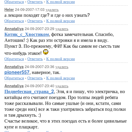
Обратиться
-
Ответить
-
К полной версии
24-09-2007-17:03
удалить
Heler
а лекции походят где? и где о них узнать?
Обратиться
-
Ответить
-
К полной версии
24-09-2007-23:29
удалить
Annataliya
Котик_с_Хвостиком
, фотка замечательная. Спасибо,
Антошик! :) Как раз эти островки я и имела в виду.
Пункт 3. По-прежнему, ФИ! Как бы самим не съесть там
что-нибудь этакое!
Обратиться
-
Ответить
-
К полной версии
24-09-2007-23:36
удалить
Annataliya
pioneer557
, наверное, так.
Обратиться
-
Ответить
-
К полной версии
24-09-2007-23:40
удалить
Annataliya
Поднебесная_страна_2
, Эля, я и пишу, что электричка, но
китайцы его считают поездом. Про толпы людей ребята
тоже рассказывали. Но самые ушлые (и они, кстати, сами
тоже среди них) все ж таки ухитрялись забраться под полки
и там дрыхнуть. :)
Счастье великое, что в этих поездах есть и более цивильные
купе и плацкарт.