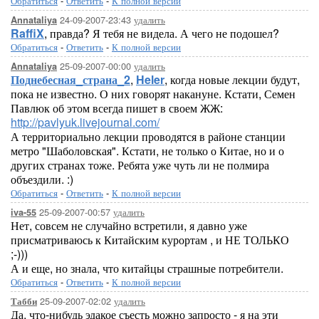
Обратиться
-
Ответить
-
К полной версии
24-09-2007-23:43
удалить
Annataliya
RaffiX
, правда? Я тебя не видела. А чего не подошел?
Обратиться
-
Ответить
-
К полной версии
25-09-2007-00:00
удалить
Annataliya
Поднебесная_страна_2
,
Heler
, когда новые лекции будут,
пока не известно. О них говорят накануне. Кстати, Семен
Павлюк об этом всегда пишет в своем ЖЖ:
http://pavlyuk.livejournal.com/
А территориально лекции проводятся в районе станции
метро "Шаболовская". Кстати, не только о Китае, но и о
других странах тоже. Ребята уже чуть ли не полмира
объездили. :)
Обратиться
-
Ответить
-
К полной версии
25-09-2007-00:57
удалить
iva-55
Нет, совсем не случайно встретили, я давно уже
присматриваюсь к Китайским курортам , и НЕ ТОЛЬКО
;-)))
А и еще, но знала, что китайцы страшные потребители.
Обратиться
-
Ответить
-
К полной версии
25-09-2007-02:02
удалить
Табби
Да, что-нибудь эдакое съесть можно запросто - я на эти