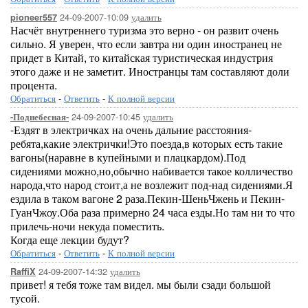
24-09-2007-10:09
удалить
pioneer557
Насчёт внутреннего туризма это верно - он развит очень
сильно. Я уверен, что если завтра ни один иностранец не
придет в Китай, то китайская туристическая индустрия
этого даже и не заметит. Иностранцы там составляют доли
процента.
Обратиться
-
Ответить
-
К полной версии
24-09-2007-10:45
удалить
-Поднебесная-
-Ездят в электричках на очень дальние расстояния-
ребята,какие электрички!Это поезда,в которых есть такие
вагоны(наравне в купейными и плацкардом).Под
сидениями можно,но,обычно набивается такое колличество
народа,что народ стоит,а не возлежит под-над сидениями.Я
ездила в таком вагоне 2 раза.Пекин-ШеньЧжень и Пекин-
ГуанЧжоу.Оба раза примерно 24 часа езды.Но там ни то что
прилечь-ночи некуда поместить.
Когда еще лекции будут?
Обратиться
-
Ответить
-
К полной версии
24-09-2007-14:32
удалить
RaffiX
привет! я тебя тоже там видел. мы были сзади большой
тусой.