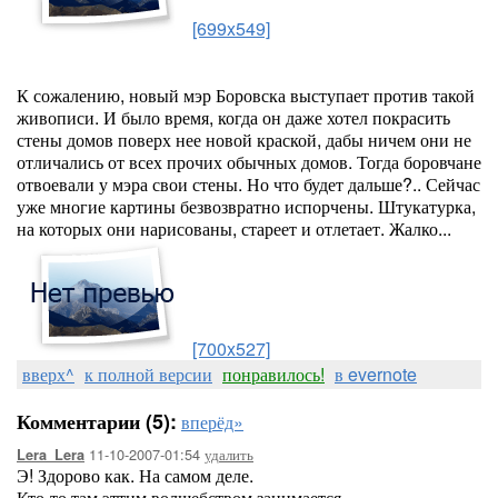
[699x549]
К сожалению, новый мэр Боровска выступает против такой
живописи. И было время, когда он даже хотел покрасить
стены домов поверх нее новой краской, дабы ничем они не
отличались от всех прочих обычных домов. Тогда боровчане
отвоевали у мэра свои стены. Но что будет дальше?.. Сейчас
уже многие картины безвозвратно испорчены. Штукатурка,
на которых они нарисованы, стареет и отлетает. Жалко...
[700x527]
вверх^
к полной версии
понравилось!
в evernote
Комментарии (5):
вперёд»
11-10-2007-01:54
удалить
Lera_Lera
Э! Здорово как. На самом деле.
Кто-то там эттим волшебством занимается.