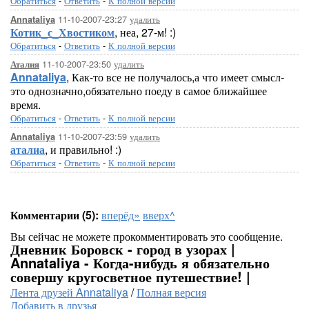
Обратиться
-
Ответить
-
К полной версии
11-10-2007-23:27
удалить
Annataliya
Котик_с_Хвостиком
, неа, 27-м! :)
Обратиться
-
Ответить
-
К полной версии
11-10-2007-23:50
удалить
Аталия
Annataliya
, Как-то все не получалось,а что имеет смысл-
это однозначно,обязательно поеду в самое ближайшее
время.
Обратиться
-
Ответить
-
К полной версии
11-10-2007-23:59
удалить
Annataliya
аталиа
, и правильно! :)
Обратиться
-
Ответить
-
К полной версии
Комментарии (5):
вперёд»
вверх^
Вы сейчас не можете прокомментировать это сообщение.
Дневник Боровск - город в узорах |
Annataliya - Когда-нибудь я обязательно
совершу кругосветное путешествие! |
Лента друзей Annataliya
/
Полная версия
Добавить в друзья