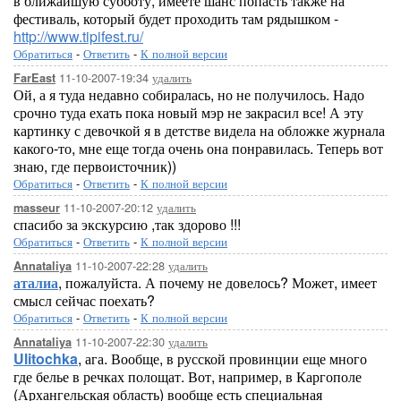
в ближайшую субботу, имеете шанс попасть также на
фестиваль, который будет проходить там рядышком -
http://www.tipifest.ru/
Обратиться
-
Ответить
-
К полной версии
11-10-2007-19:34
удалить
FarEast
Ой, а я туда недавно собиралась, но не получилось. Надо
срочно туда ехать пока новый мэр не закрасил все! А эту
картинку с девочкой я в детстве видела на обложке журнала
какого-то, мне еще тогда очень она понравилась. Теперь вот
знаю, где первоисточник))
Обратиться
-
Ответить
-
К полной версии
11-10-2007-20:12
удалить
masseur
спасибо за экскурсию ,так здорово !!!
Обратиться
-
Ответить
-
К полной версии
11-10-2007-22:28
удалить
Annataliya
аталиа
, пожалуйста. А почему не довелось? Может, имеет
смысл сейчас поехать?
Обратиться
-
Ответить
-
К полной версии
11-10-2007-22:30
удалить
Annataliya
Ulitochka
, ага. Вообще, в русской провинции еще много
где белье в речках полощат. Вот, например, в Каргополе
(Архангельская область) вообще есть специальная