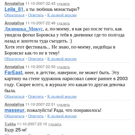
11-10-2007-22:43
удалить
Annataliya
Leila_81
, а ты любишь монастыри?
Обратиться
-
Ответить
-
К полной версии
11-10-2007-22:46
удалить
Annataliya
Дядюшка_Мокус
, а, по-моему, я как раз после того, как
увидела фотки Боровска у тебя в дневнике где-то полгода
назад и захотела туда съездить. :)
Хотя этот фестиваль... Не знаю, по-моему, индейцы в
Боровске как-то не в тему!
Обратиться
-
Ответить
-
К полной версии
11-10-2007-22:50
удалить
Annataliya
FarEast
, неее, в детстве, наверное, не может быть. Эту
картину на стене художник нарисовал самое раннее в 2003
году. Скорее всего, в журнале это какая-то другая девочка
была.
Обратиться
-
Ответить
-
К полной версии
11-10-2007-22:51
удалить
Annataliya
masseur
, пожалуйста! Рада, что понравилось!
Обратиться
-
Ответить
-
К полной версии
11-10-2007-23:10
удалить
Табби
Буду 25-м!