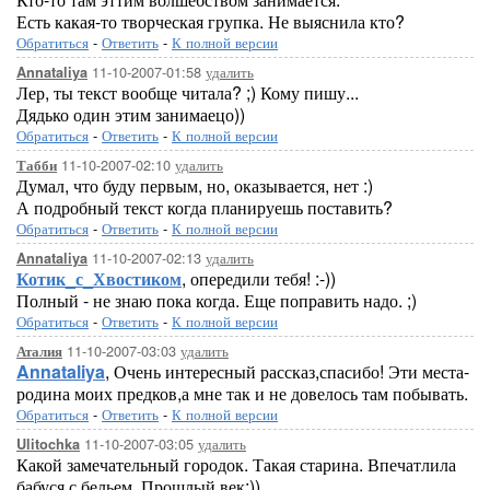
Есть какая-то творческая групка. Не выяснила кто?
Обратиться
-
Ответить
-
К полной версии
11-10-2007-01:58
удалить
Annataliya
Лер, ты текст вообще читала? ;) Кому пишу...
Дядько один этим занимаецо))
Обратиться
-
Ответить
-
К полной версии
11-10-2007-02:10
удалить
Табби
Думал, что буду первым, но, оказывается, нет :)
А подробный текст когда планируешь поставить?
Обратиться
-
Ответить
-
К полной версии
11-10-2007-02:13
удалить
Annataliya
Котик_с_Хвостиком
, опередили тебя! :-))
Полный - не знаю пока когда. Еще поправить надо. ;)
Обратиться
-
Ответить
-
К полной версии
11-10-2007-03:03
удалить
Аталия
Annataliya
, Очень интересный рассказ,спасибо! Эти места-
родина моих предков,а мне так и не довелось там побывать.
Обратиться
-
Ответить
-
К полной версии
11-10-2007-03:05
удалить
Ulitochka
Какой замечательный городок. Такая старина. Впечатлила
бабуся с бельем. Прошлый век:))