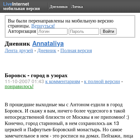
Live
Internet
Дневники
Личка
мобильная версия
Вы были перенаправлены на мобильную версию
страницы.
Вернуться!
Авторизация
Дневник
Annataliya
Лента друзей
-
Дневник
-
Полная версия
Боровск - город в узорах
11-10-2007 01:43
к комментариям
-
к полной версии
-
понравилось!
В прошедшие выходные мы с Антоном ездили в город
Боровск. И скажу я вам, ничего более чудесного в такой
непосредственной близости от Москвы я не припомню! :)
Конечно, город старинный, в нем сохранилось аж 13
церквей и Пафнутьев-Боровский монастырь. Но самое
замечательное в нем - это росписи на домах. Пейзажи, лица