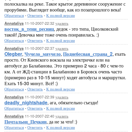
полоскалка на реке. Такое крытое деревянное сооружение с
прорубями. Выглядит вообще, как из позапрошлого века!
Обратиться
-
Ответить
-
К полной версии
11-10-2007-22:32
удалить
Annataliya
восток_в_тени_ресниц
, дедок - это типа, Циолковский
такой! Девочка мне тоже очень понравилась. :)
Обратиться
-
Ответить
-
К полной версии
11-10-2007-22:37
удалить
Annataliya
Olegber
,
Чучело_мяучело
,
Поднебесная_страна_2
, ехать
просто. От Киевского вокзала на электричке или на
автобусе до Балабанова. Это примерно 2 часа - 80 с чем-то
км. А от ЖД-станции в Балабаново в Боровск очень часто
(примерно раз в 10-15 минут) ходят автобусы и маршрутки.
Ехать 15-30 минут. Всё! :)
Обратиться
-
Ответить
-
К полной версии
11-10-2007-22:39
удалить
Annataliya
deadly_nightshade
, ага, обязательно съезди!
Обратиться
-
Ответить
-
К полной версии
11-10-2007-22:40
удалить
Annataliya
Почтальон_Печкин
, да не за что! :)
Обратиться
-
Ответить
-
К полной версии