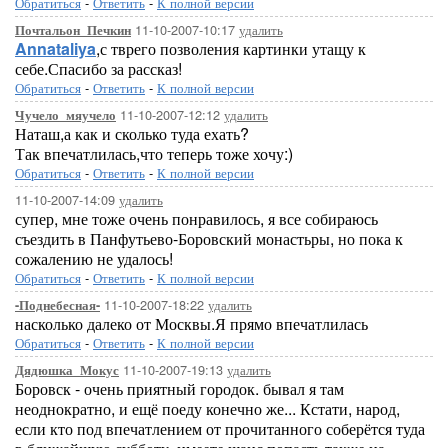
Обратиться
-
Ответить
-
К полной версии
11-10-2007-10:17
удалить
Почтальон_Печкин
Annataliya
,с тврего позволения картинки утащу к
себе.Спасибо за рассказ!
Обратиться
-
Ответить
-
К полной версии
11-10-2007-12:12
удалить
Чучело_мяучело
Наташ,а как и сколько туда ехать?
Так впечатлилась,что теперь тоже хочу:)
Обратиться
-
Ответить
-
К полной версии
11-10-2007-14:09
удалить
супер, мне тоже очень понравилось, я все собираюсь
съездить в Панфутьево-Боровский монастьры, но пока к
сожалению не удалось!
Обратиться
-
Ответить
-
К полной версии
11-10-2007-18:22
удалить
-Поднебесная-
насколько далеко от Москвы.Я прямо впечатлилась
Обратиться
-
Ответить
-
К полной версии
11-10-2007-19:13
удалить
Дядюшка_Мокус
Боровск - очень приятный городок. бывал я там
неоднократно, и ещё поеду конечно же... Кстати, народ,
если кто под впечатлением от прочитанного соберётся туда