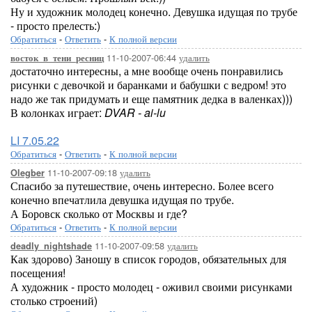
Ну и художник молодец конечно. Девушка идущая по трубе
- просто прелесть:)
Обратиться
-
Ответить
-
К полной версии
11-10-2007-06:44
удалить
восток_в_тени_ресниц
достаточно интересны, а мне вообще очень понравились
рисунки с девочкой и баранками и бабушки с ведром! это
надо же так придумать и еще памятник дедка в валенках)))
В колонках играет:
DVAR - ai-lu
LI 7.05.22
Обратиться
-
Ответить
-
К полной версии
11-10-2007-09:18
удалить
Olegber
Спасибо за путешествие, очень интересно. Более всего
конечно впечатлила девушка идущая по трубе.
А Боровск сколько от Москвы и где?
Обратиться
-
Ответить
-
К полной версии
11-10-2007-09:58
удалить
deadly_nightshade
Как здорово) Заношу в список городов, обязательных для
посещения!
А художник - просто молодец - оживил своими рисунками
столько строений)