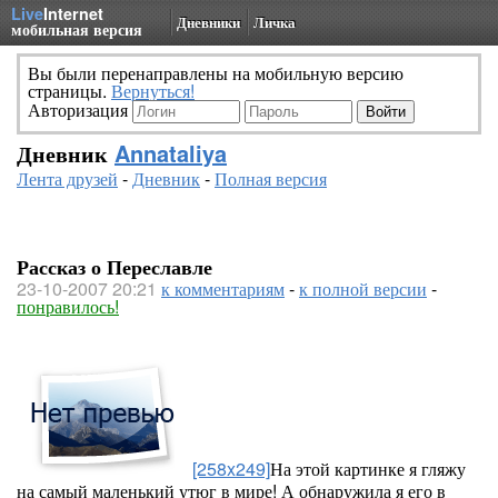
Live
Internet
Дневники
Личка
мобильная версия
Вы были перенаправлены на мобильную версию
страницы.
Вернуться!
Авторизация
Дневник
Annataliya
Лента друзей
-
Дневник
-
Полная версия
Рассказ о Переславле
23-10-2007 20:21
к комментариям
-
к полной версии
-
понравилось!
[258x249]
На этой картинке я гляжу
на самый маленький утюг в мире! А обнаружила я его в