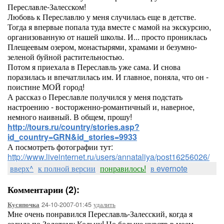
Переславле-Залесском!
Любовь к Переславлю у меня случилась еще в детстве.
Тогда я впервые попала туда вместе с мамой на экскурсию,
организованную от нашей школы. И... просто прониклась
Плещеевым озером, монастырями, храмами и безумно-
зеленой буйной растительностью.
Потом я приехала в Переславль уже сама. И снова
поразилась и впечатлилась им. И главное, поняла, что он -
поистине МОЙ город!
А рассказ о Переславле получился у меня подстать
настроению - восторженно-романтичный и, наверное,
немного наивный. В общем, прошу!
http://tours.ru/country/stories.asp?
id_country=GRN&id_stories=9933
А посмотреть фотографии тут:
http://www.liveinternet.ru/users/annataliya/post16256026/
вверх^
к полной версии
понравилось!
в evernote
Комментарии (2):
24-10-2007-01:45
удалить
Кусяпочка
Мне очень понравился Переславль-Залесский, когда я
ездила по Золотому Кольцу! Но больше чувств в моем