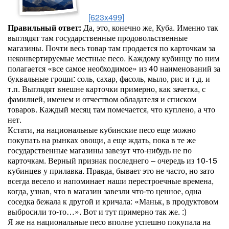
[623x499]
Правильный ответ:
Да, это, конечно же, Куба. Именно так
выглядят там государственные продовольственные
магазины. Почти весь товар там продается по карточкам за
неконвертируемые местные песо. Каждому кубинцу по ним
полагается «все самое необходимое» из 40 наименований за
буквальные гроши: соль, сахар, фасоль, мыло, рис и т.д. и
т.п. Выглядят внешне карточки примерно, как зачетка, с
фамилией, именем и отчеством обладателя и списком
товаров. Каждый месяц там помечается, что куплено, а что
нет.
Кстати, на национальные кубинские песо еще можно
покупать на рынках овощи, а еще ждать, пока в те же
государственные магазины завезут что-нибудь не по
карточкам. Верный признак последнего – очередь из 10-15
кубинцев у прилавка. Правда, бывает это не часто, но зато
всегда весело и напоминает наши перестроечные времена,
когда, узнав, что в магазин завезли что-то ценное, одна
соседка бежала к другой и кричала: «Маньк, в продуктовом
выбросили то-то…». Вот и тут примерно так же. :)
Я же на национальные песо вполне успешно покупала на