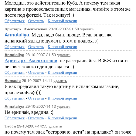
Молодцы, это действительно Куба. А почему там такая
картина в продовольственных магазинах, читайте в этом же
посте под фоткой. Так и живут! :)
Обратиться
-
Ответить
-
К полной версии
28-10-2007-21:50
удалить
Аристарх_Аменхотепов
Annataliya
, М-да, надо быть проще. Ведь видел же
испанский язык,но думал в этом и подвох. :(
Обратиться
-
Ответить
-
К полной версии
28-10-2007-21:53
удалить
Annataliya
Аристарх_Аменхотепов
, не расстраивайся. В ЖЖ из пяти
человек только один догадался. :)
Обратиться
-
Ответить
-
К полной версии
29-10-2007-14:11
удалить
Romasic
Я как предсавил такую картину в испанском магазине,
прослезилЬся;-))))
Обратиться
-
Ответить
-
К полной версии
29-10-2007-14:13
удалить
Annataliya
Не ерничай, вредина. :)
Обратиться
-
Ответить
-
К полной версии
29-10-2007-14:53
удалить
Табби
но почему там знак "осторожно, дети" на прилавке? он тоже