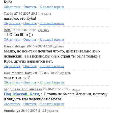
Куба
Обратиться
-
Ответить
-
К полной версии
27-10-2007-20:34
удалить
Табби
наверно, это Куба!
Обратиться
-
Ответить
-
К полной версии
27-10-2007-20:51
удалить
Inita
+1 Cuba libre )))
Обратиться
-
Ответить
-
К полной версии
28-10-2007-11:56
удалить
Павел_Декарт
Мелко, но все-таки почитал что-то, действительно язык
испанский, а из испаноязычных стран ты была только в
Кубе, других вариантов нет.
Обратиться
-
Ответить
-
К полной версии
28-10-2007-16:20
удалить
Под_Маской_Кати
мож испания ?
Обратиться
-
Ответить
-
К полной версии
28-10-2007-17:32
удалить
happiness_and_success
Под_Маской_Кати
, а Наташа не была в Испании, поэтому
и увидеть там подобное не могла.
Обратиться
-
Ответить
-
К полной версии
28-10-2007-21:33
удалить
Annataliya