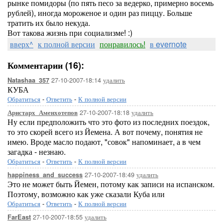
рынке помидоры (по пять песо за ведерко, примерно восемь
рублей), иногда мороженое и один раз пиццу. Больше
тратить их было некуда.
Вот такова жизнь при социализме! :)
вверх^
к полной версии
понравилось!
в evernote
Комментарии (16):
27-10-2007-18:14
удалить
Natashaa_357
КУБА
Обратиться
-
Ответить
-
К полной версии
27-10-2007-18:18
удалить
Аристарх_Аменхотепов
Ну если предположить что это фото из последних поездок,
то это скорей всего из Йемена. А вот почему, понятия не
имею. Вроде масло подают, "совок" напоминает, а в чем
загадка - незнаю.
Обратиться
-
Ответить
-
К полной версии
27-10-2007-18:49
удалить
happiness_and_success
Это не может быть Йемен, потому как записи на испанском.
Поэтому, возможно как уже сказали Куба или
Обратиться
-
Ответить
-
К полной версии
27-10-2007-18:55
удалить
FarEast