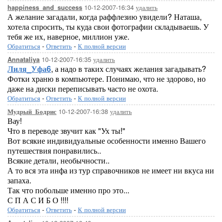
10-12-2007-16:34
удалить
happiness_and_success
А желание загадали, когда раффлезию увидели? Наташа,
хотела спросить, ты куда свои фотографии складываешь. У
тебя же их, наверное, миллион уже.
Обратиться
-
Ответить
-
К полной версии
10-12-2007-16:35
удалить
Annataliya
Лиля_Уфа6
, а надо в таких случаях желания загадывать?
Фотки храню в компьютере. Понимаю, что не здорово, но
даже на диски переписывать часто не охота.
Обратиться
-
Ответить
-
К полной версии
10-12-2007-16:38
удалить
Мудрый_Бодрис
Вау!
Что в переводе звучит как "Ух ты!"
Вот всякие индивидуальные особенности именно Вашего
путешествия понравились..
Всякие детали, необычности..
А то вся эта инфа из тур справочников не имеет ни вкуса ни
запаха.
Так что побольше именно про это...
С П А С И Б О !!!!
Обратиться
-
Ответить
-
К полной версии