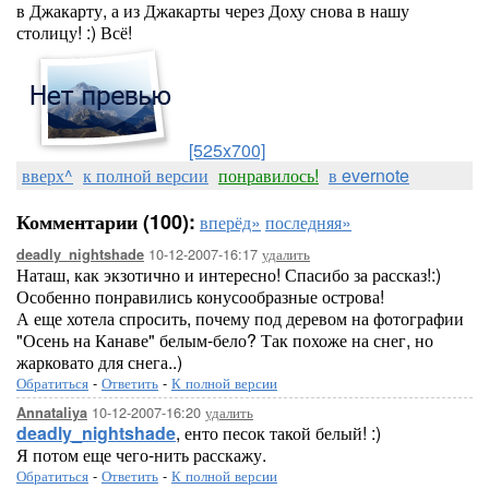
в Джакарту, а из Джакарты через Доху снова в нашу
столицу! :) Всё!
[525x700]
вверх^
к полной версии
понравилось!
в evernote
Комментарии (100):
вперёд»
последняя»
10-12-2007-16:17
удалить
deadly_nightshade
Наташ, как экзотично и интересно! Спасибо за рассказ!:)
Особенно понравились конусообразные острова!
А еще хотела спросить, почему под деревом на фотографии
"Осень на Канаве" белым-бело? Так похоже на снег, но
жарковато для снега..)
Обратиться
-
Ответить
-
К полной версии
10-12-2007-16:20
удалить
Annataliya
deadly_nightshade
, енто песок такой белый! :)
Я потом еще чего-нить расскажу.
Обратиться
-
Ответить
-
К полной версии