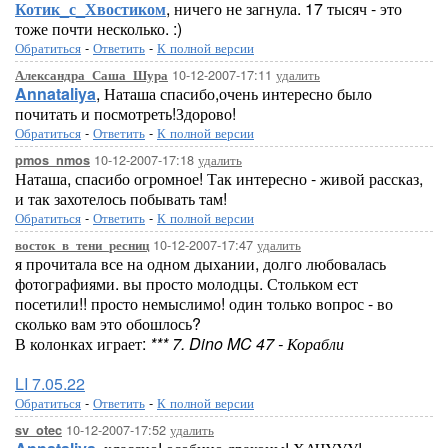
Котик_с_Хвостиком
, ничего не загнула. 17 тысяч - это
тоже почти несколько. :)
Обратиться
-
Ответить
-
К полной версии
10-12-2007-17:11
удалить
Александра_Саша_Шура
Annataliya
, Наташа спасибо,очень интересно было
почитать и посмотреть!Здорово!
Обратиться
-
Ответить
-
К полной версии
10-12-2007-17:18
удалить
pmos_nmos
Наташа, спасибо огромное! Так интересно - живой рассказ,
и так захотелось побывать там!
Обратиться
-
Ответить
-
К полной версии
10-12-2007-17:47
удалить
восток_в_тени_ресниц
я прочитала все на одном дыхании, долго любовалась
фотографиями. вы просто молодцы. Стольком ест
посетили!! просто немыслимо! один только вопрос - во
сколько вам это обошлось?
В колонках играет:
*** 7. Dino MC 47 - Корабли
LI 7.05.22
Обратиться
-
Ответить
-
К полной версии
10-12-2007-17:52
удалить
sv_otec