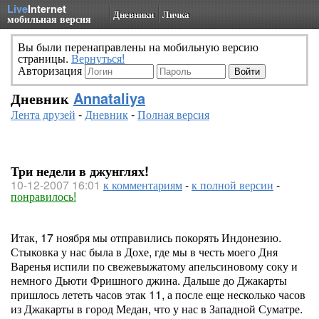
Live
Internet
Дневники
Личка
мобильная версия
Вы были перенаправлены на мобильную версию
страницы.
Вернуться!
Авторизация
Дневник
Annataliya
Лента друзей
-
Дневник
-
Полная версия
Три недели в джунглях!
10-12-2007 16:01
к комментариям
-
к полной версии
-
понравилось!
Итак, 17 ноября мы отправились покорять Индонезию.
Стыковка у нас была в Дохе, где мы в честь моего Дня
Варенья испили по свежевыжатому апельсиновому соку и
немного Дьюти Фришного джина. Дальше до Джакарты
пришлось лететь часов этак 11, а после еще несколько часов
из Джакарты в город Медан, что у нас в Западной Суматре.