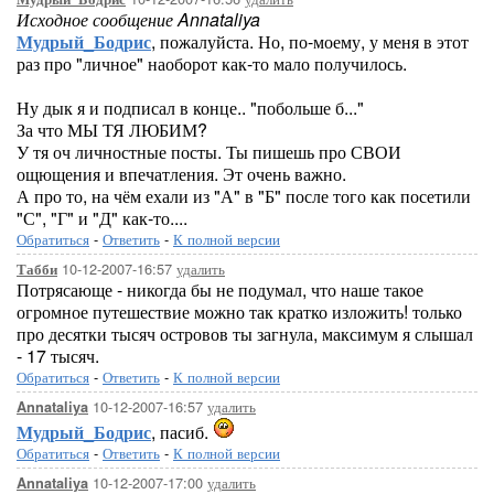
Исходное сообщение Annataliya
Мудрый_Бодрис
, пожалуйста. Но, по-моему, у меня в этот
раз про "личное" наоборот как-то мало получилось.
Ну дык я и подписал в конце.. "побольше б..."
За что МЫ ТЯ ЛЮБИМ?
У тя оч личностные посты. Ты пишешь про СВОИ
ощющения и впечатления. Эт очень важно.
А про то, на чём ехали из "А" в "Б" после того как посетили
"С", "Г" и "Д" как-то....
Обратиться
-
Ответить
-
К полной версии
10-12-2007-16:57
удалить
Табби
Потрясающе - никогда бы не подумал, что наше такое
огромное путешествие можно так кратко изложить! только
про десятки тысяч островов ты загнула, максимум я слышал
- 17 тысяч.
Обратиться
-
Ответить
-
К полной версии
10-12-2007-16:57
удалить
Annataliya
Мудрый_Бодрис
, пасиб.
Обратиться
-
Ответить
-
К полной версии
10-12-2007-17:00
удалить
Annataliya