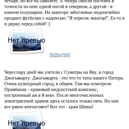
четыре, но все на самолете. А теперь смогли постоять в
точности на нем: одной ногой в северном, а другой - в
южном полушарии. На экваторе заботливые индонезийки
продают футболки с надписью: "Я пересек экватор!". Ее-то я
и держу перед собой! :)
[525x700]
Через пару дней мы улетели с Суматры на Яву, в город
Джогьякарту. Джогьякарта - это что-то типа нашего Питера.
Очень культурный город, в общем. Там мы осмотрели
Прамбанан - храмовый индуистский комплекс,
построенный аж в 9 веке. После многочисленных
землетрясений храмов здесь осталось только пять. Но они
все равно впечатляют! Вот это - храм Шивы!