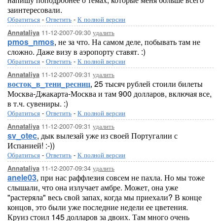
заинтересовали.
Обратиться
-
Ответить
-
К полной версии
11-12-2007-09:30
удалить
Annataliya
pmos_nmos
, не за что. На самом деле, побывать там не
сложно. Даже визу в аэропорту ставят. :)
Обратиться
-
Ответить
-
К полной версии
11-12-2007-09:31
удалить
Annataliya
восток_в_тени_ресниц
, 25 тысяч рублей стоили билеты
Москва-Джакарта-Москва и там 900 долларов, включая все,
в т.ч. сувениры. :)
Обратиться
-
Ответить
-
К полной версии
11-12-2007-09:31
удалить
Annataliya
sv_otec
, дык вылезай уже из своей Португалии с
Испанией! :-))
Обратиться
-
Ответить
-
К полной версии
11-12-2007-09:34
удалить
Annataliya
anele03
, при нас раффлезия совсем не пахла. Но мы тоже
слышали, что она излучает амбре. Может, она уже
"растеряла" весь свой запах, когда мы приехали? В конце
концов, это были уже последние недели ее цветения.
Круиз стоил 145 долларов за двоих. Там много очень