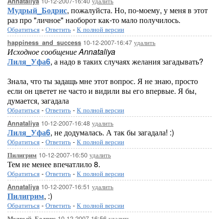
10-12-2007-16:40
удалить
Annataliya
Мудрый_Бодрис
, пожалуйста. Но, по-моему, у меня в этот
раз про "личное" наоборот как-то мало получилось.
Обратиться
-
Ответить
-
К полной версии
10-12-2007-16:47
удалить
happiness_and_success
Исходное сообщение Annataliya
Лиля_Уфа6
, а надо в таких случаях желания загадывать?
Знала, что ты задащь мне этот вопрос. Я не знаю, просто
если он цветет не часто и видили вы его впервые. Я бы,
думается, загадала
Обратиться
-
Ответить
-
К полной версии
10-12-2007-16:48
удалить
Annataliya
Лиля_Уфа6
, не додумалась. А так бы загадала! :)
Обратиться
-
Ответить
-
К полной версии
10-12-2007-16:50
удалить
Пилигрим
Тем не менее впечатлило 8.
Обратиться
-
Ответить
-
К полной версии
10-12-2007-16:51
удалить
Annataliya
Пилигрим
, :)
Обратиться
-
Ответить
-
К полной версии
10-12-2007-16:56
удалить
Мудрый_Бодрис