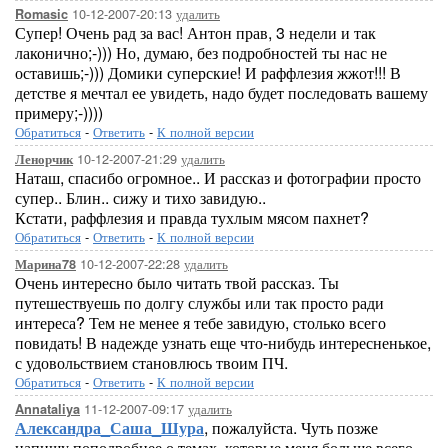
10-12-2007-20:13
удалить
Romasic
Супер! Очень рад за вас! Антон прав, 3 недели и так
лаконично;-))) Но, думаю, без подробностей ты нас не
оставишь;-))) Домики суперские! И раффлезия жжот!!! В
детстве я мечтал ее увидеть, надо будет последовать вашему
примеру;-))))
Обратиться
-
Ответить
-
К полной версии
10-12-2007-21:29
удалить
Ленорчик
Наташ, спасибо огромное.. И рассказ и фотографии просто
супер.. Блин.. сижу и тихо завидую..
Кстати, раффлезия и правда тухлым мясом пахнет?
Обратиться
-
Ответить
-
К полной версии
10-12-2007-22:28
удалить
Марина78
Очень интересно было читать твой рассказ. Ты
путешествуешь по долгу службы или так просто ради
интереса? Тем не менее я тебе завидую, столько всего
повидать! В надежде узнать еще что-нибудь интересненькое,
с удовольствием становлюсь твоим ПЧ.
Обратиться
-
Ответить
-
К полной версии
11-12-2007-09:17
удалить
Annataliya
Александра_Саша_Шура
, пожалуйста. Чуть позже
напишу поподробнее о темах, которые меня больше всего