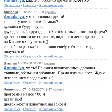
Annataliya
, классно! особнно драконы! ХАЧУУУ!
Обратиться
-
Ответить
-
К полной версии
10-12-2007-18:23
удалить
Anelehka
Annataliya
, у меня голова кругом!
говорят у цветка плохой запах?
вулканы и будда - супер!
двух дневный круиз дорого? это местные возят или фирма?
драконы совсем не страшные, видно это детки драконовы
на Канаве я хочу жить ((((
спасибо за рассказ! но напиши еще!у тебя так все здорово
получается!
Обратиться
-
Ответить
-
К полной версии
10-12-2007-19:07
удалить
Лунария
Annataliya
, ух-ты! Пейзажи великолепные, драконы
сташные, обезьянки забавные...Прямо жизнью веет...Жду с
неторпением продолжения :)
Обратиться
-
Ответить
-
К полной версии
10-12-2007-19:37
удалить
Sunnymoon07
программа на все 100!))
давай еще!
цветок жрет и животных наверное))
Обратиться
-
Ответить
-
К полной версии