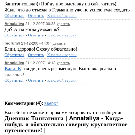
Заинтриговала))) Пойду про выставку на сайт читать)!
Жаль, что до отъезда в Германию уже не успею туда сходить
Обратиться
-
Ответить
-
К полной версии
21-12-2007-00:33
удалить
Annataliya
Да? А ты когда уезжаешь?
Обратиться
-
Ответить
-
К полной версии
21-12-2007-14:07
удалить
redrum4
Блин, здорово! Схожу обязательно!
Обратиться
-
Ответить
-
К полной версии
21-12-2007-14:13
удалить
Annataliya
Вася_К
, сходи, очень рекомендую. Выставка реально
классная!
Обратиться
-
Ответить
-
К полной версии
Комментарии (4):
вверх^
Вы сейчас не можете прокомментировать это сообщение.
Дневник Тингатинга | Annataliya - Когда-
нибудь я обязательно совершу кругосветное
путешествие! |