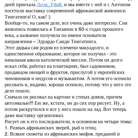
дней приехала
Лиля_Уфа6
, и мы вместе с ней и с Антоном
посетили выставку современной африканской живописи
Тингатинга! О, как! :)
Вообще-то, на самом деле, все очень даже интересно. Сия
живопись появилась в Танзании в 60-х годах прошлого
века, а название получила по имени основателя
направления – Эдуардо Саиди Тингатинга.
Этот дядька сам родом из племени макуадолго, и
единственное образование, которое он получил - это
начальная школа католической миссии. Потом он долго
искал себя, работал на плантациях, был садовником,
продавцом овощей и фруктов, прислугой у европейских
чиновников и индусов и музыкантом. А потом его осенило
рисовать и, видимо, хорошо осенило, потому что у него это
дело пошло.
Сначала он рисовал на картоне и стенах домов, причем
автоэмалью!!! Ею же, кстати, он до сих пор рисует. Ну, а
потом раскрутился и все у него пошло на лад. Вот теперь
даже выставку организовал.
Рисует он и его последователи, в основном на четыре темы:
1. Разных африканских зверей, рыб и птиц.
2. Всякие сюжеты из африканских мифов, преданий и