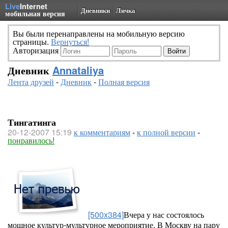
Live
Internet
Дневники
Личка
мобильная версия
Вы были перенаправлены на мобильную версию
страницы.
Вернуться!
Авторизация
Дневник
Annataliya
Лента друзей
-
Дневник
-
Полная версия
Тингатинга
20-12-2007 15:19
к комментариям
-
к полной версии
-
понравилось!
[500x384]
Вчера у нас состоялось
мощное культур-мультурное мероприятие. В Москву на пару