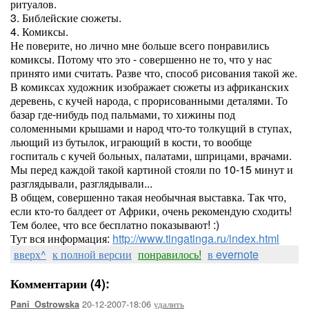
ритуалов.
3. Библейские сюжеты.
4. Комиксы.
Не поверите, но лично мне больше всего понравились
комиксы. Потому что это - совершенно не то, что у нас
принято ими считать. Разве что, способ рисования такой же.
В комиксах художник изображает сюжеты из африканских
деревень, с кучей народа, с прорисованными деталями. То
базар где-нибудь под пальмами, то хижины под
соломенными крышами и народ что-то толкущий в ступах,
льющий из бутылок, играющий в кости, то вообще
госпиталь с кучей больных, палатами, шприцами, врачами.
Мы перед каждой такой картиной стояли по 10-15 минут и
разглядывали, разглядывали...
В общем, совершенно такая необычная выставка. Так что,
если кто-то балдеет от Африки, очень рекомендую сходить!
Тем более, что все бесплатно показывают! :)
Тут вся информация:
http://www.tingatinga.ru/index.html
вверх^
к полной версии
понравилось!
в evernote
Комментарии (4):
20-12-2007-18:06
удалить
Pani_Ostrowska