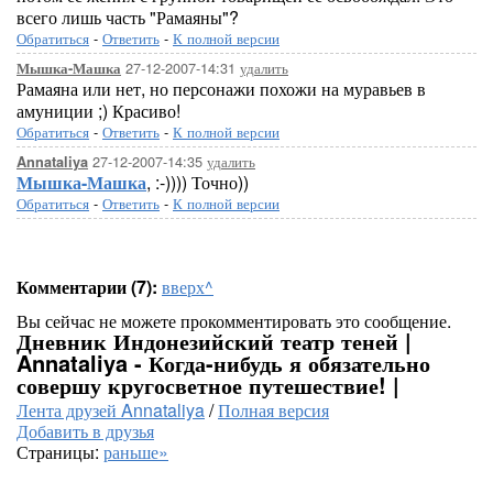
всего лишь часть "Рамаяны"?
Обратиться
-
Ответить
-
К полной версии
27-12-2007-14:31
удалить
Мышка-Машка
Рамаяна или нет, но персонажи похожи на муравьев в
амуниции ;) Красиво!
Обратиться
-
Ответить
-
К полной версии
27-12-2007-14:35
удалить
Annataliya
Мышка-Машка
, :-)))) Точно))
Обратиться
-
Ответить
-
К полной версии
Комментарии (7):
вверх^
Вы сейчас не можете прокомментировать это сообщение.
Дневник Индонезийский театр теней |
Annataliya - Когда-нибудь я обязательно
совершу кругосветное путешествие! |
Лента друзей Annataliya
/
Полная версия
Добавить в друзья
Страницы:
раньше»