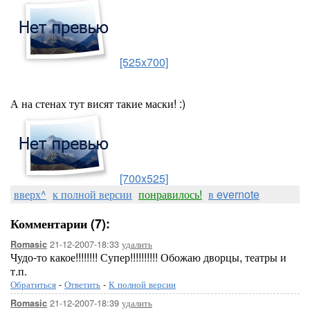
[525x700]
А на стенах тут висят такие маски! :)
[700x525]
вверх^
к полной версии
понравилось!
в evernote
Комментарии (7):
21-12-2007-18:33
удалить
Romasic
Чудо-то какое!!!!!!!! Супер!!!!!!!!!! Обожаю дворцы, театры и
т.п.
Обратиться
-
Ответить
-
К полной версии
21-12-2007-18:39
удалить
Romasic