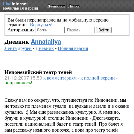
Live
Internet
Дневники
Личка
мобильная версия
Вы были перенаправлены на мобильную версию
страницы.
Вернуться!
Авторизация
Дневник
Annataliya
Лента друзей
-
Дневник
-
Полная версия
Индонезийский театр теней
21-12-2007 15:50
к комментариям
-
к полной версии
-
понравилось!
Скажу вам по секрету, что, путешествуя по Индонезии, мы
не только по племенам гуляли, на вулканы лазали и в океане
купались. :) Мы еще развлекались культурно. А именно,
будучи в культурной столице Индонезии - Джогьякарте,
посетили национальный балет и театр теней. Про балет я
вам расскажу немного попозже, а пока про театр теней