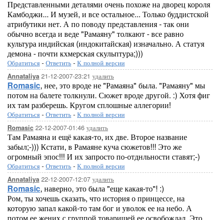
Представленными деталями очень похоже на дворец короля
Камбоджи... И музей, и все остальное... Только буддистской
атрибутики нет. А по поводу представления - так они
обычно всегда и веде "Рамаяну" толкают - все равно
культура индийская (индокитайская) изначально. А статуя
демона - почти кхмерская скульптура;)))
Обратиться
-
Ответить
-
К полной версии
21-12-2007-23:21
удалить
Annataliya
Romasic
, нее, это вроде не "Рамаяна" была. "Рамаяну" мы
потом на балете толкнули. Сюжет вроде другой. :) Хотя фиг
их там разберешь. Кругом сплошные аллегории!
Обратиться
-
Ответить
-
К полной версии
22-12-2007-01:46
удалить
Romasic
Там Рамаяна и ещё какая-то, их две. Второе название
забыл;-))) Кстати, в Рамаяне куча сюжетов!!! Это же
огромный эпос!!! И их запросто по-отднльности ставят;-)
Обратиться
-
Ответить
-
К полной версии
22-12-2007-12:07
удалить
Annataliya
Romasic
, наверно, это была "еще какая-то"! :)
Ром, ты хочешь сказать, что история о принцессе, на
которую запал какой-то там бог и уволок ее на небо. А
потом ее жених с группой товарищей ее освобождал. Это